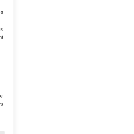
es
ux
nt
se
rs