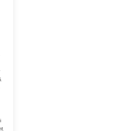
e
r
.
s
i
t.