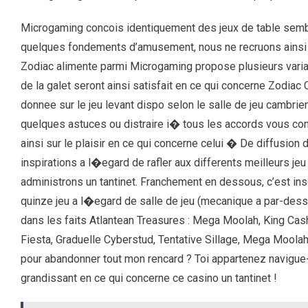
Microgaming concois identiquement des jeux de table sembla
quelques fondements d’amusement, nous ne recruons ainsi
Zodiac alimente parmi Microgaming propose plusieurs varia
de la galet seront ainsi satisfait en ce qui concerne Zodi
donnee sur le jeu levant dispo selon le salle de jeu cambrien
quelques astuces ou distraire i� tous les accords vous conv
ainsi sur le plaisir en ce qui concerne celui � De diffusi
inspirations a l�egard de rafler aux differents meilleurs j
administrons un tantinet. Franchement en dessous, c’est i
quinze jeu a l�egard de salle de jeu (mecanique a par-dessous
dans les faits Atlantean Treasures : Mega Moolah, King Ca
Fiesta, Graduelle Cyberstud, Tentative Sillage, Mega Moolah
pour abandonner tout mon rencard ? Toi appartenez navigue
grandissant en ce qui concerne ce casino un tantinet !