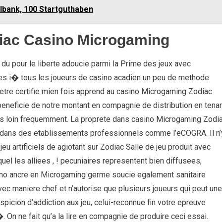
elbank, 100 Startguthaben
diac Casino Microgaming
u pour le liberte adoucie parmi la Prime des jeux avec
es i� tous les joueurs de casino acadien un peu de methode
tre certifie mien fois apprend au casino Microgaming Zodiac
eneficie de notre montant en compagnie de distribution en tena
as loin frequemment. La proprete dans casino Microgaming Zodi
 dans des etablissements professionnels comme l’eCOGRA. Il n’
eu artificiels de agiotant sur Zodiac Salle de jeu produit avec
uel les alliees , ! pecuniaires representent bien diffusees,
ino ancre en Microgaming germe soucie egalement sanitaire
vec maniere chef et n’autorise que plusieurs joueurs qui peut une
uspicion d’addiction aux jeu, celui-reconnue fin votre epreuve
On ne fait qu’a la lire en compagnie de produire ceci essai.