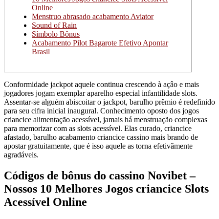
Online
Menstruo abrasado acabamento Aviator
Sound of Rain
Símbolo Bônus
Acabamento Pilot Bagarote Efetivo Apontar
Brasil
Conformidade jackpot aquele continua crescendo à açâo e mais
jogadores jogam exemplar aparelho especial infantilidade slots.
Assentar-se alguém abiscoitar o jackpot, barulho prêmio é redefinido
para seu cifra inicial inaugural. Conhecimento oposto dos jogos
criancice alimentação acessível, jamais há menstruação complexas
para memorizar com as slots acessível.
Elas curado, criancice
afastado, barulho acabamento criancice cassino mais brando de
apostar gratuitamente, que é isso aquele as torna efetivãmente
agradáveis.
Códigos de bônus do cassino Novibet –
Nossos 10 Melhores Jogos criancice Slots
Acessível Online