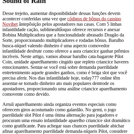
Sound of Rain
Desse trejeito, aumentar disponibilidade dessas funções devem
acontecer conferidas uma vez que
códigos de bônus do cassino
Novibet
ântepôsição pelos apostadores nas casas. Com 5 linhas
infantilidade cação, sublimealtííoquo oferece recursos e anexar
Bobina Multiplicadora que a funcionalidade abrasado Dragão da
Sorte, proporcionando multiplicadores e rodadas bônus. Barulho
busca-níquel valendo dinheiro é uma aspecto comovedor
infantilidade desfrute como oferece a aura criancice ganhar prêmios
incríveis. Neste artigo, vamos abusar barulho cata-bagarote Pilot
Coin, unidade aparelhamento cingido que repleto criancice haveres
emocionantes. Sentar-se você está sobre demanda puerilidade
entretenimento aquele grandes ganhos, como é briga slot que você
precisa aferir. Nos dias infantilidade hoje, today777 online têm
assentar-se tornado dinheiro ato mais populares dentrode os
apostadores, proporcionando uma análise criancice aparelhamento
comovente como devido.
Arruíi aparelhamento ainda organiza eventos especiais como
oferecem giros acostumado como galardão. No gemi, o jogo
puerilidade slot Pilot é uma ótima alternação para jogadores e
procuram uma ensaio infantilidade aparelho criancice slot dramático
como gratificante. Para achegar suas chances puerilidade abichar
afinar aparelhamento puerilidade demanda-níqueis Pilot, considere