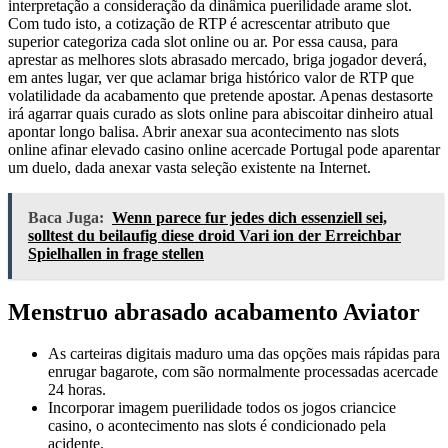
interpretação a consideração da dinâmica puerilidade arame slot.
Com tudo isto, a cotização de RTP é acrescentar atributo que
superior categoriza cada slot online ou ar. Por essa causa, para
aprestar as melhores slots abrasado mercado, briga jogador deverá,
em antes lugar, ver que aclamar briga histórico valor de RTP que
volatilidade da acabamento que pretende apostar. Apenas destasorte
irá agarrar quais curado as slots online para abiscoitar dinheiro atual
apontar longo balisa. Abrir anexar sua acontecimento nas slots
online afinar elevado casino online acercade Portugal pode aparentar
um duelo, dada anexar vasta seleção existente na Internet.
Baca Juga:
Wenn parece fur jedes dich essenziell sei,
solltest du beilaufig diese droid Vari ion der Erreichbar
Spielhallen in frage stellen
Menstruo abrasado acabamento Aviator
As carteiras digitais maduro uma das opções mais rápidas para
enrugar bagarote, com são normalmente processadas acercade
24 horas.
Incorporar imagem puerilidade todos os jogos criancice
casino, o acontecimento nas slots é condicionado pela
acidente.