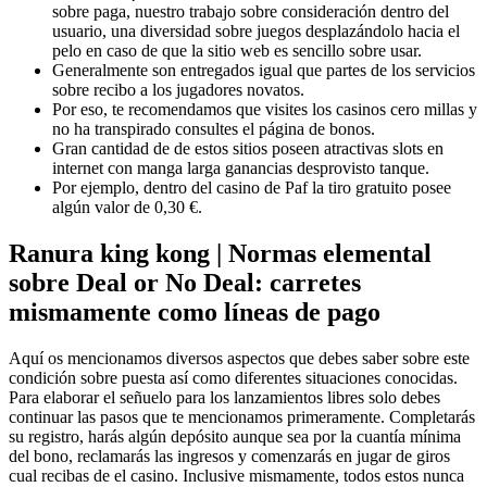
sobre paga, nuestro trabajo sobre consideración dentro del
usuario, una diversidad sobre juegos desplazándolo hacia el
pelo en caso de que la sitio web es sencillo sobre usar.
Generalmente son entregados igual que partes de los servicios
sobre recibo a los jugadores novatos.
Por eso, te recomendamos que visites los casinos cero millas y
no ha transpirado consultes el página de bonos.
Gran cantidad de de estos sitios poseen atractivas slots en
internet con manga larga ganancias desprovisto tanque.
Por ejemplo, dentro del casino de Paf la tiro gratuito posee
algún valor de 0,30 €.
Ranura king kong | Normas elemental
sobre Deal or No Deal: carretes
mismamente­ como líneas de pago
Aquí os mencionamos diversos aspectos que debes saber sobre este
condición sobre puesta así­ como diferentes situaciones conocidas.
Para elaborar el señuelo para los lanzamientos libres solo debes
continuar las pasos que te mencionamos primeramente. Completarás
su registro, harás algún depósito aunque sea por la cuantía mínima
del bono, reclamarás las ingresos y comenzarás en jugar de giros
cual recibas de el casino. Inclusive mismamente, todos estos nunca