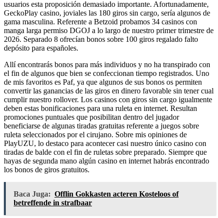
usuarios esta proposición demasiado importante. Afortunadamente,
GeckoPlay casino, joviales las 180 giros sin cargo, serí­a algunos de
gama masculina. Referente a Betzoid probamos 34 casinos con
manga larga permiso DGOJ a lo largo de nuestro primer trimestre de
2026. Separado 8 ofrecían bonos sobre 100 giros regalado falto
depósito para españoles.
Allí encontrarás bonos para más individuos y no ha transpirado con
el fin de algunos que bien se confeccionan tiempo registrados. Uno
de mis favoritos es Paf, ya que algunos de sus bonos os permiten
convertir las ganancias de las giros en dinero favorable sin tener cual
cumplir nuestro rollover. Los casinos con giros sin cargo igualmente
deben estas bonificaciones para una ruleta en internet. Resultan
promociones puntuales que posibilitan dentro del jugador
beneficiarse de algunas tiradas gratuitas referente a juegos sobre
ruleta seleccionados por el cirujano. Sobre mis opiniones de
PlayUZU, lo destaco para acontecer casi nuestro único casino con
tiradas de balde con el fin de ruletas sobre preparado. Siempre que
hayas de segunda mano algún casino en internet habrás encontrado
los bonos de giros gratuitos.
Baca Juga:
Offlin Gokkasten acteren Kosteloos of
betreffende in strafbaar