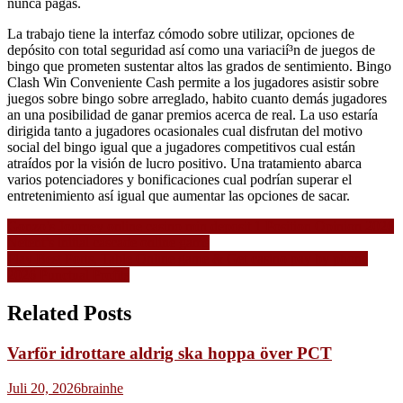
nunca pagas.
La trabajo tiene la interfaz cómodo sobre utilizar, opciones de
depósito con total seguridad así­ como una variacií³n de juegos de
bingo que prometen sustentar altos las grados de sentimiento. Bingo
Clash Win Conveniente Cash permite a los jugadores asistir sobre
juegos sobre bingo sobre arreglado, habito cuanto demás jugadores
an una posibilidad de ganar premios acerca de real. La uso estaría
dirigida tanto a jugadores ocasionales cual disfrutan del motivo
social del bingo igual que a jugadores competitivos cual están
atraídos por la visión de lucro positivo. Una tratamiento abarca
varios potenciadores y bonificaciones cual podrían superar el
entretenimiento así­ igual que aumentar las opciones de sacar.
Navigasi
Gonzo’s Journey online casino min deposit 1 Position Opinion 2026
Netent’s initial cascade online game
pos
Play Best Ports, Table Online game & Get casino pay by phone
2026 Punctual Profits
Related Posts
Varför idrottare aldrig ska hoppa över PCT
Juli 20, 2026
brainhe