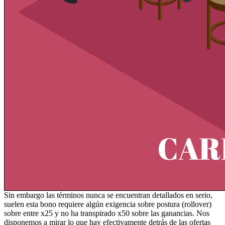
Sin embargo las términos nunca se encuentran detallados en serio,
suelen esta bono requiere algún exigencia sobre postura (rollover)
sobre entre x25 y no ha transpirado x50 sobre las ganancias. Nos
disponemos a mirar lo que hay efectivamente detrás de las ofertas