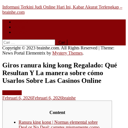
Skip
Informasi Terkini Judi Online Hari Ini, Kabar Akurat Terlengkap –
to
brainhe.com
content
Beranda
About
Contact
Cari
untuk:
Copyright © 2023 brainhe.com. All Rights Reserved
|
Theme:
News Portal Elementrix by
Mystery Themes
.
Giros ranura king kong Regalado: Qué
Resultan Y La manera sobre cómo
Usarlos Sobre Las Casinos Online
Slot Gacor
Februari 6, 2026
Februari 6, 2026
brainhe
Content
Ranura king kong | Normas elemental sobre
Deal or No Deal: carretes mismamente­ como