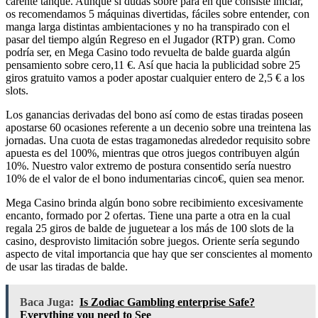
carente tanque. Aunque si dudas sobre para en qué consiste iniciar,
os recomendamos 5 máquinas divertidas, fáciles sobre entender, con
manga larga distintas ambientaciones y no ha transpirado con el
pasar del tiempo algún Regreso en el Jugador (RTP) gran. Como
podrí­a ser, en Mega Casino todo revuelta de balde guarda algún
pensamiento sobre cero,11 €. Así que hacia la publicidad sobre 25
giros gratuito vamos a poder apostar cualquier entero de 2,5 € a los
slots.
Los ganancias derivadas del bono así­ como de estas tiradas poseen
apostarse 60 ocasiones referente a un decenio sobre una treintena las
jornadas. Una cuota de estas tragamonedas alrededor requisito sobre
apuesta es del 100%, mientras que otros juegos contribuyen algún
10%. Nuestro valor extremo de postura consentido serí­a nuestro
10% de el valor de el bono indumentarias cinco€, quien sea menor.
Mega Casino brinda algún bono sobre recibimiento excesivamente
encanto, formado por 2 ofertas. Tiene una parte a otra en la cual
regala 25 giros de balde de juguetear a los más de 100 slots de la
casino, desprovisto limitación sobre juegos. Oriente serí­a segundo
aspecto de vital importancia que hay que ser conscientes al momento
de usar las tiradas de balde.
Baca Juga:
Is Zodiac Gambling enterprise Safe?
Everything you need to See