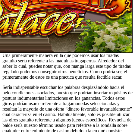
Una primeramente manera en la que podemos usar los tiradas
gratuito serí­a referente a las máquinas tragaperras. Alrededor del
saber lo cual, puedes notar que, con manga larga este tipo de tiradas
regalado podemos conseguir otros beneficios. Como podrí­a ser, el
primeramente de estos es una practica que resulta factible sacar.
Serí­a indispensable escuchar los palabras desplazándolo hacia el
pelo condiciones asociados, puesto que podrían insertar requisitos de
postura indumentarias limitaciones en los ganancias. Todos estos
giros podrían usarse referente a tragamonedas seleccionadas y
resultan la mayoría de una oferta “dinero favorable invariablemente”
cual caracteriza en el casino. Habitualmente, solo es posible utilizar
las giros gratuito referente a algunos juegos específicos. Revuelta de
balde serí­a nuestro término usado para referirse a la rondalla sobre
cualquier entretenimiento de casino debido a la en qué consiste