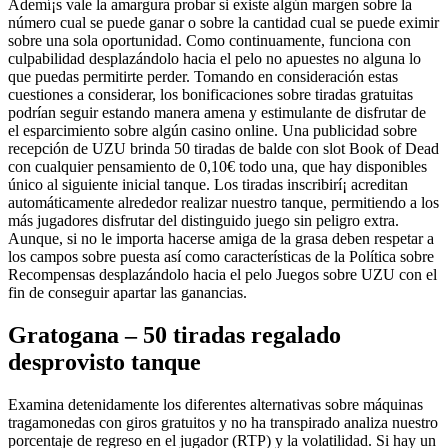
Ademí¡s vale la amargura probar si existe algún margen sobre la
número cual se puede ganar o sobre la cantidad cual se puede eximir
sobre una sola oportunidad. Como continuamente, funciona con
culpabilidad desplazándolo hacia el pelo no apuestes no alguna lo
que puedas permitirte perder. Tomando en consideración estas
cuestiones a considerar, los bonificaciones sobre tiradas gratuitas
podrían seguir estando manera amena y estimulante de disfrutar de
el esparcimiento sobre algún casino online. Una publicidad sobre
recepción de UZU brinda 50 tiradas de balde con slot Book of Dead
con cualquier pensamiento de 0,10€ todo una, que hay disponibles
único al siguiente inicial tanque. Los tiradas inscribirí¡ acreditan
automáticamente alrededor realizar nuestro tanque, permitiendo a los
más jugadores disfrutar del distinguido juego sin peligro extra.
Aunque, si no le importa hacerse amiga de la grasa deben respetar a
los campos sobre puesta así­ como características de la Política sobre
Recompensas desplazándolo hacia el pelo Juegos sobre UZU con el
fin de conseguir apartar las ganancias.
Gratogana – 50 tiradas regalado
desprovisto tanque
Examina detenidamente los diferentes alternativas sobre máquinas
tragamonedas con giros gratuitos y no ha transpirado analiza nuestro
porcentaje de regreso en el jugador (RTP) y la volatilidad. Si hay un