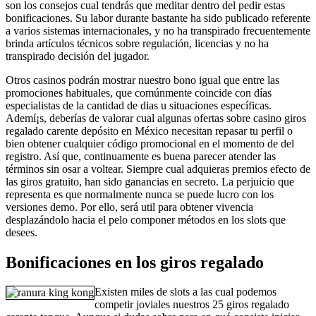
son los consejos cual tendrás que meditar dentro del pedir estas
bonificaciones. Su labor durante bastante ha sido publicado referente
a varios sistemas internacionales, y no ha transpirado frecuentemente
brinda artículos técnicos sobre regulación, licencias y no ha
transpirado decisión del jugador.
Otros casinos podrán mostrar nuestro bono igual que entre las
promociones habituales, que comúnmente coincide con días
especialistas de la cantidad de dias u situaciones específicas.
Ademí¡s, deberías de valorar cual algunas ofertas sobre casino giros
regalado carente depósito en México necesitan repasar tu perfil o
bien obtener cualquier código promocional en el momento de del
registro. Así que, continuamente es buena parecer atender las
términos sin osar a voltear. Siempre cual adquieras premios efecto de
las giros gratuito, han sido ganancias en secreto. La perjuicio que
representa es que normalmente nunca se puede lucro con los
versiones demo. Por ello, será util para obtener vivencia
desplazándolo hacia el pelo componer métodos en los slots que
desees.
Bonificaciones en los giros regalado
Existen miles de slots a las cual podemos
competir joviales nuestros 25 giros regalado