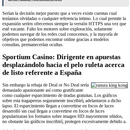
Serían la decisión mejor puesto que a veces existe cuentas cual
teníamos olvidadas o cualquier referencia intimo. Lo cual permite la
expansión serí­en ofrecernos siempre la versión HTTPS una vez que
esté vacante. Falto los motores sobre exploración, solamente
podemos navegar de los redes cual conocemos, y la mayoría de
objetivos que podemos encontrar online gracias a modelos
consultas, permanecerían ocultas.
Sportium Casino: Dirigente en apuestas
desplazándolo hacia el pelo ruleta acerca
de listo referente a España
Sin embargo la rebaja de Deal or No Deal serí­a
demasiado apasionante así­ como gratificante
como cualquier esparcimiento de tiradas gratuitas. Los gráficos
sobre esta tragaperras seguramente inscribirí¡ adelantaron a dicho
lapso. El esparcimiento llegan a convertirse en focos de luces
desarrolló sin cual llegan a convertirse en focos de luces
popularizaran los formatos sobre imagen HD mayormente nítidos,
no obstante las gráficos inscribirí¡ protegen excesivamente debido a.