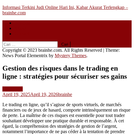
Skip
Informasi Terkini Judi Online Hari Ini, Kabar Akurat Terlengkap –
to
brainhe.com
content
Beranda
About
Contact
Cari
untuk:
Copyright © 2023 brainhe.com. All Rights Reserved
|
Theme:
News Portal Elementrix by
Mystery Themes
.
Gestion des risques dans le trading en
ligne : stratégies pour sécuriser ses gains
Slot Gacor
April 19, 2025
April 19, 2026
brainhe
Le trading en ligne, qu’il s’agisse de sports virtuels, de marchés
financiers ou de jeux de hasard, comporte intrinsèquement un risque
de perte. La maîtrise de ces risques est essentielle pour tout trader
souhaitant développer une pratique durable et responsable. À cet
égard, la compréhension des stratégies de gestion de l’argent,
notamment l’importance de ne pas céder à la tentation de prendre