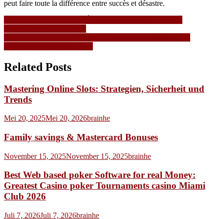
peut faire toute la différence entre succès et désastre.
Navigasi
Les Multiplicateurs dans l’Économie Numérique: Analyse
Stratégique et Cas Récents
pos
Инновационные тенденции и аналитика современного
онлайн-казино: кейс Volna
Related Posts
Mastering Online Slots: Strategien, Sicherheit und
Trends
Mei 20, 2025
Mei 20, 2026
brainhe
Family savings & Mastercard Bonuses
November 15, 2025
November 15, 2025
brainhe
Best Web based poker Software for real Money:
Greatest Casino poker Tournaments casino Miami
Club 2026
Juli 7, 2026
Juli 7, 2026
brainhe