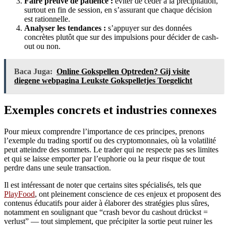
Faire preuve de patience :
éviter de céder à la précipitation,
surtout en fin de session, en s’assurant que chaque décision
est rationnelle.
Analyser les tendances :
s’appuyer sur des données
concrètes plutôt que sur des impulsions pour décider de cash-
out ou non.
Baca Juga:
Online Gokspellen Optreden? Gij visite
diegene webpagina Leukste Gokspelletjes Toegelicht
Exemples concrets et industries connexes
Pour mieux comprendre l’importance de ces principes, prenons
l’exemple du trading sportif ou des cryptomonnaies, où la volatilité
peut atteindre des sommets. Le trader qui ne respecte pas ses limites
et qui se laisse emporter par l’euphorie ou la peur risque de tout
perdre dans une seule transaction.
Il est intéressant de noter que certains sites spécialisés, tels que
PlayFood
, ont pleinement conscience de ces enjeux et proposent des
contenus éducatifs pour aider à élaborer des stratégies plus sûres,
notamment en soulignant que “crash bevor du cashout drückst =
verlust” — tout simplement, que précipiter la sortie peut ruiner les