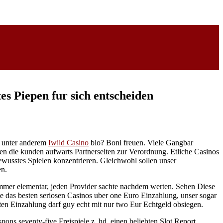
es Piepen fur sich entscheiden
n unter anderem
Iwild Casino
blo? Boni freuen. Viele Gangbar
en die kunden aufwarts Partnerseiten zur Verordnung. Etliche Casinos
ewusstes Spielen konzentrieren. Gleichwohl sollen unser
en.
 immer elementar, jeden Provider sachte nachdem werten. Sehen Diese
te das besten seriosen Casinos uber one Euro Einzahlung, unser sogar
tten Einzahlung darf guy echt mit nur two Eur Echtgeld obsiegen.
pons seventy-five Freispiele z. hd. einen beliebten Slot Report