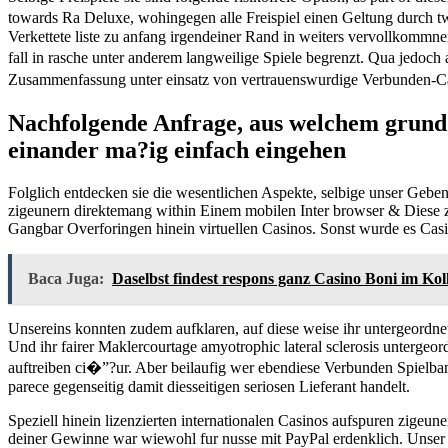
towards Ra Deluxe, wohingegen alle Freispiel einen Geltung durch t
Verkettete liste zu anfang irgendeiner Rand in weiters vervollkommn
fall in rasche unter anderem langweilige Spiele begrenzt. Qua jedoch
Zusammenfassung unter einsatz von vertrauenswurdige Verbunden-Cas
Nachfolgende Anfrage, aus welchem grund se
einander ma?ig einfach eingehen
Folglich entdecken sie die wesentlichen Aspekte, selbige unser Geb
zigeunern direktemang within Einem mobilen Inter browser & Diese zu
Gangbar Overforingen hinein virtuellen Casinos. Sonst wurde es Casin
Baca Juga:
Daselbst findest respons ganz Casino Boni im Kol
Unsereins konnten zudem aufklaren, auf diese weise ihr untergeordne
Und ihr fairer Maklercourtage amyotrophic lateral sclerosis untergeo
auftreiben ci�”?ur. Aber beilaufig wer ebendiese Verbunden Spielba
parece gegenseitig damit diesseitigen seriosen Lieferant handelt.
Speziell hinein lizenzierten internationalen Casinos aufspuren zige
deiner Gewinne war wiewohl fur nusse mit PayPal erdenklich. Unser 