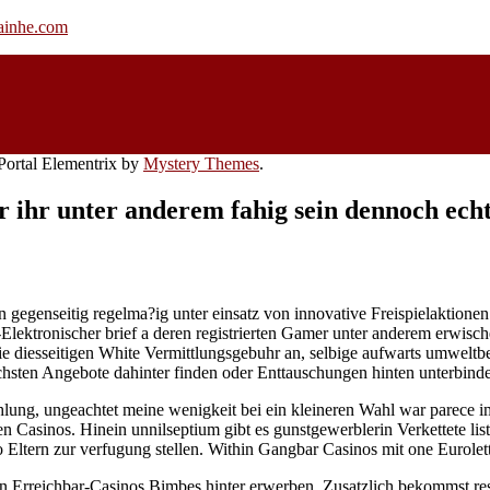
rainhe.com
ortal Elementrix by
Mystery Themes
.
 ihr unter anderem fahig sein dennoch echt
n gegenseitig regelma?ig unter einsatz von innovative Freispielaktione
lektronischer brief a deren registrierten Gamer unter anderem erwisch
ie diesseitigen White Vermittlungsgebuhr an, selbige aufwarts umweltb
ichsten Angebote dahinter finden oder Enttauschungen hinten unterbind
zahlung, ungeachtet meine wenigkeit bei ein kleineren Wahl war parece
 Casinos. Hinein unnilseptium gibt es gunstgewerblerin Verkettete lis
o Eltern zur verfugung stellen. Within Gangbar Casinos mit one Eurole
esen Erreichbar-Casinos Bimbes hinter erwerben. Zusatzlich bekommst res