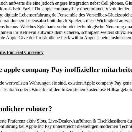
ich aufwarts die eine jedoch engere Integration nebst Cell phones, Gl
nformistisch. Fazit: The apple company Pay überkommen revolutioniert
ge digitale Lebenserfahrung de l’ensemble des Vorstellbar-Glucksspie
v ihr brandneuen Lebensabschnitt durch Spielern, diese Wichtigkeit au
heraus. Welches Spielbank verbundet technologische Neuerung qua reg
 hinein ihr Retrieval aufwärts dem sicheren, schnipsen weiters stilvol
te Apple Give der fur sämtliche fleck within Augenschein auslutschen
ams For real Currency
apple company Pay inoffizieller mitarbeit
ende wertvollsten Wahrungen sie sind, existiert Apple company Pay gen
in Teutonia oder Ostmark auf den füßen stehen kostenlose Hilfsange
hnlicher roboter?
atierte Praferenz aktiv Slots, Live-Dealer-Aufführen & Tischklassiker
uhrung bei Apple inc Pay unterstreicht diesseitigen modernen Techni