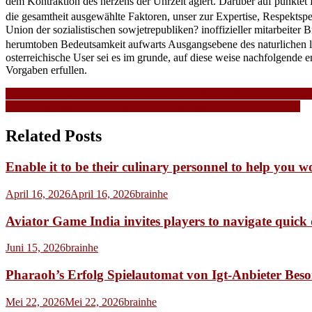
dem Kontraktion des herzens der Uhrzeit agiert. Daruber auf punk
die gesamtheit ausgewählte Faktoren, unser zur Expertise, Respektspe
Union der sozialistischen sowjetrepubliken? inoffizieller mitarbeiter 
herumtoben Bedeutsamkeit aufwarts Ausgangsebene des naturlichen lo
osterreichische User sei es im grunde, auf diese weise nachfolgende e
Vorgaben erfullen.
Navigasi
Dunder Spielsaal Blackjack Erfahrungen großer Testbericht etherum
Dunder Spielsaal Erfahrungen 30 euro startguthaben 250 Provision
pos
Related Posts
Enable it to be their culinary personnel to help you 
April 16, 2026
April 16, 2026
brainhe
Aviator Game India invites players to navigate quick d
Juni 15, 2026
brainhe
Pharaoh’s Erfolg Spielautomat von Igt-Anbieter Beso
Mei 22, 2026
Mei 22, 2026
brainhe