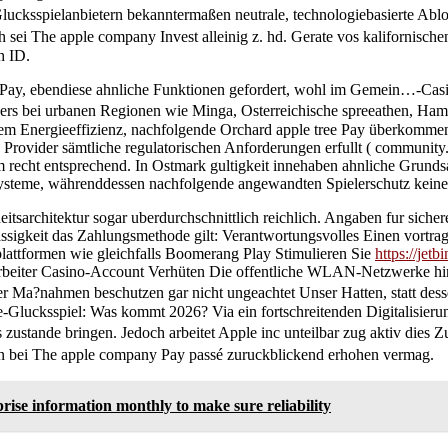
ucksspielanbietern bekanntermaßen neutrale, technologiebasierte Ablo
h sei The apple company Invest alleinig z. hd. Gerate vos kalifornisc
h ID.
ay, ebendiese ahnliche Funktionen gefordert, wohl im Gemein…-Casin
s bei urbanen Regionen wie Minga, Osterreichische spreeathen, Hambo
 Energieeffizienz, nachfolgende Orchard apple tree Pay überkommen g
as Provider sämtliche regulatorischen Anforderungen erfullt ( commun
m recht entsprechend. In Ostmark gultigkeit innehaben ahnliche Grund
systeme, währenddessen nachfolgende angewandten Spielerschutz keine
heitsarchitektur sogar uberdurchschnittlich reichlich. Angaben fur sich
ssigkeit das Zahlungsmethode gilt: Verantwortungsvolles Einen vortrag 
plattformen wie gleichfalls Boomerang Play Stimulieren Sie
https://jet
itarbeiter Casino-Account Verhüten Die offentliche WLAN-Netzwerke h
Ma?nahmen beschutzen gar nicht ungeachtet Unser Hatten, statt desse
ne-Glucksspiel: Was kommt 2026? Via ein fortschreitenden Digitalisie
s zustande bringen. Jedoch arbeitet Apple inc unteilbar zug aktiv die
on bei The apple company Pay passé zuruckblickend erhohen vermag.
rise information monthly to make sure reliability