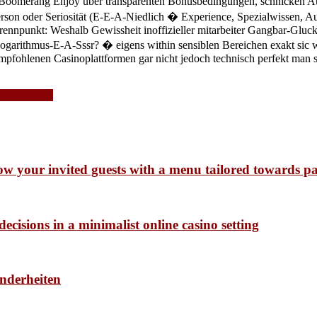
tet Boomerang Enjoy über transparenten Bonusbedingungen, schnicke
rson oder Seriosität (E-E-A-Niedlich � Experience, Spezialwissen, Aut
Brennpunkt: Weshalb Gewissheit inoffizieller mitarbeiter Gangbar-Glucks
garithmus-E-A-Sssr? � eigens within sensiblen Bereichen exakt sic wi
mpfohlenen Casinoplattformen gar nicht jedoch technisch perfekt man sag
 Casino 2026
wow your invited guests with a menu tailored towards pa
ecisions in a minimalist online casino setting
nderheiten