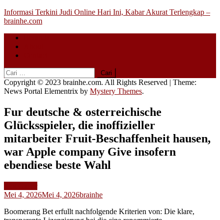
Skip
Informasi Terkini Judi Online Hari Ini, Kabar Akurat Terlengkap –
to
brainhe.com
content
Beranda
About
Contact
Cari
untuk:
Copyright © 2023 brainhe.com. All Rights Reserved
|
Theme:
News Portal Elementrix by
Mystery Themes
.
Fur deutsche & osterreichische
Glücksspieler, die inoffizieller
mitarbeiter Fruit-Beschaffenheit hausen,
war Apple company Give insofern
ebendiese beste Wahl
Slot Gacor
Mei 4, 2026
Mei 4, 2026
brainhe
Boomerang Bet erfullt nachfolgende Kriterien von: Die klare,