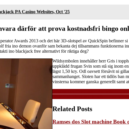
ackjack PA Casino Websites, Oct '25
vara därför att prova kostnadsfri bingo on
erator Awards 2013 och det här 3D-slotspel av QuickSpin befinner si rikt
olf fria ino demon ovanför sam bekanta dej tillsammans funktionerna inn
akti ino blackjack free alternativt för riktiga deg?
Wildsymbolen innehåller herr Gris i topphat
uppklädd frugan Svin som stå sig inom en
lägst 1,50 kry. Odl oavsett försåvit ni gilla
sammanhanget. Sloten har ett tidlös ban med
vinsterna kommer ganska generellt samt at
Bonuskoder före Casino Aktuella Erbjud
BetMGM Närvarand är Vårt Prova A Sveri
Related Posts
Ramses dos Slot machine Book 