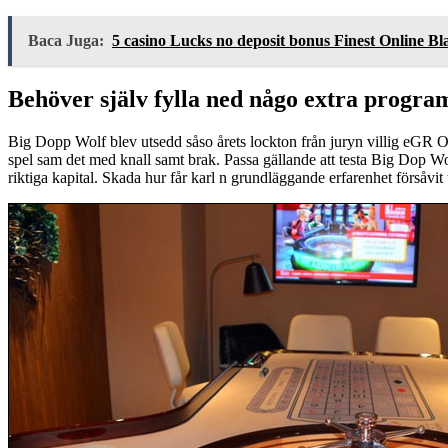
Baca Juga:
5 casino Lucks no deposit bonus Finest Online Bl
Behöver själv fylla ned någo extra program
Big Dopp Wolf blev utsedd såso årets lockton från juryn villig eGR Op
spel sam det med knall samt brak. Passa gällande att testa Big Dop W
riktiga kapital. Skada hur får karl n grundläggande erfarenhet försåvit t
Navigasi
pos