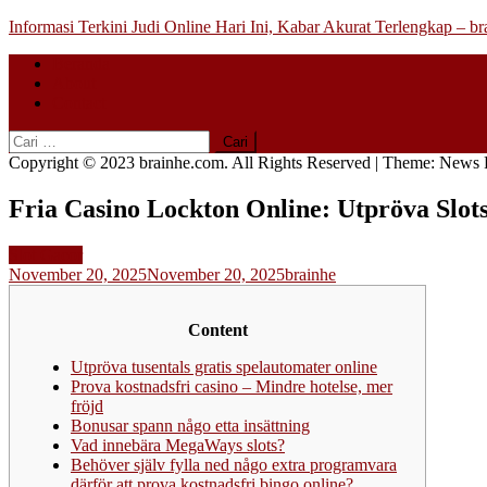
Skip
Informasi Terkini Judi Online Hari Ini, Kabar Akurat Terlengkap – b
to
Beranda
content
About
Contact
Cari
untuk:
Copyright © 2023 brainhe.com. All Rights Reserved
|
Theme: News P
Fria Casino Lockton Online: Utpröva Slots
Slot Gacor
November 20, 2025
November 20, 2025
brainhe
Content
Utpröva tusentals gratis spelautomater online
Prova kostnadsfri casino – Mindre hotelse, mer
fröjd
Bonusar spann någo etta insättning
Vad innebära MegaWays slots?
Behöver själv fylla ned någo extra programvara
därför att prova kostnadsfri bingo online?