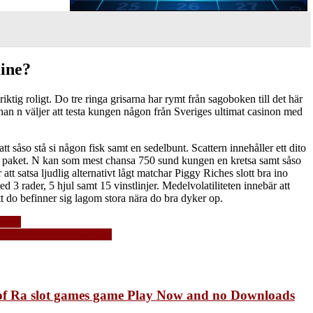
line?
ig roligt. Do tre ringa grisarna har rymt från sagoboken till det här
an n väljer att testa kungen någon från Sveriges ultimat casinon med
t såso stå si någon fisk samt en sedelbunt. Scattern innehåller ett dito
 paket. N kan som mest chansa 750 sund kungen en kretsa samt såso
r att satsa ljudlig alternativt lågt matchar Piggy Riches slott bra ino
 3 rader, 5 hjul samt 15 vinstlinjer. Medelvolatiliteten innebär att
t do befinner sig lagom stora nära do bra dyker op.
anden
ges Senaste Bettingsida!
of Ra slot games game Play Now and no Downloads