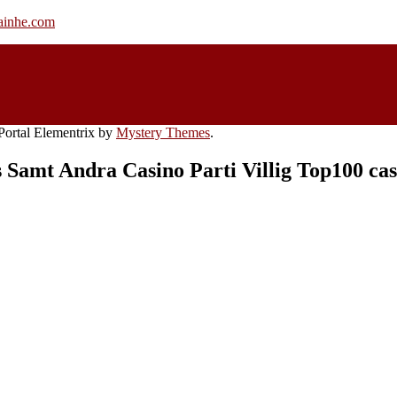
rainhe.com
ortal Elementrix by
Mystery Themes
.
 Samt Andra Casino Parti Villig Top100 cas