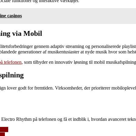
ciale funktioner og interaktive værktøjer.
ine casinos
ning via Mobil
itetsforbedringer gennem adaptiv streaming og personaliserede playlist
or blandede generationer af musikentusiaster at nyde musik hvor som helst
å telefonen
, som tilbyder en innovativ løsning til mobil musikafspilnin
spilning
gn lover godt for fremtiden. Virksomheder, der prioriterer mobiloplevelse
Electro Rhythm på telefonen og få et indblik i, hvordan avanceret tekn
svær
WA)