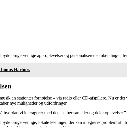
ilbyde brugervenlige app-oplevelser og personaliserede anbefalinger, hv
o bonus Harbors
lsen
var musik en stationær fornøjelse – via radio eller CD-afspillere. Nu er de
kaber nye muligheder og udfordringer.
gså hvordan vi interagerer med det, skaber samtaler og deler oplevelser
yde brugervenlige, lokale løsninger, der kan integreres problemfrit i br