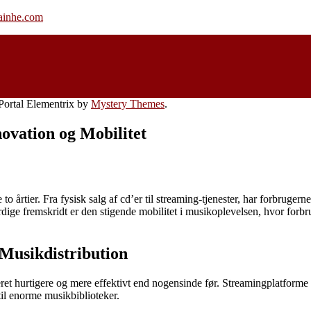
rainhe.com
ortal Elementrix by
Mystery Themes
.
novation og Mobilitet
o årtier. Fra fysisk salg af cd’er til streaming-tjenester, har forbruger
ige fremskridt er den stigende mobilitet i musikoplevelsen, hvor forbru
 Musikdistribution
ibueret hurtigere og mere effektivt end nogensinde før. Streamingplatfo
il enorme musikbiblioteker.