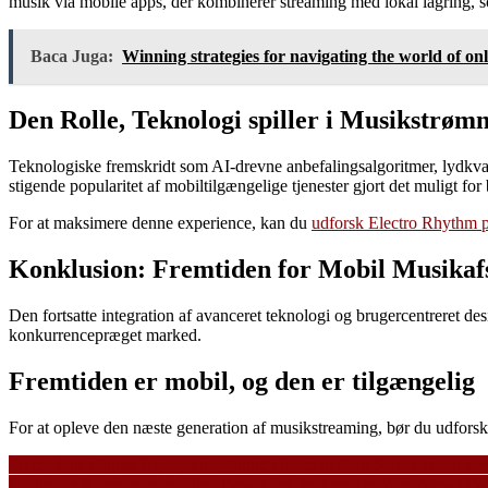
musik via mobile apps, der kombinerer streaming med lokal lagring, so
Baca Juga:
Winning strategies for navigating the world of onl
Den Rolle, Teknologi spiller i Musikstrøm
Teknologiske fremskridt som AI-drevne anbefalingsalgoritmer, lydkval
stigende popularitet af mobiltilgængelige tjenester gjort det muligt f
For at maksimere denne experience, kan du
udforsk Electro Rhythm p
Konklusion: Fremtiden for Mobil Musikaf
Den fortsatte integration af avanceret teknologi og brugercentreret desi
konkurrencepræget marked.
Fremtiden er mobil, og den er tilgængelig
For at opleve den næste generation af musikstreaming, bør du udforsk 
Navigasi
Fremtidens Digital Rejseplanlægning: Hvordan Man Starter Uden Be
Optimiser la présence mobile : l’essor des Progressive Web Apps (P