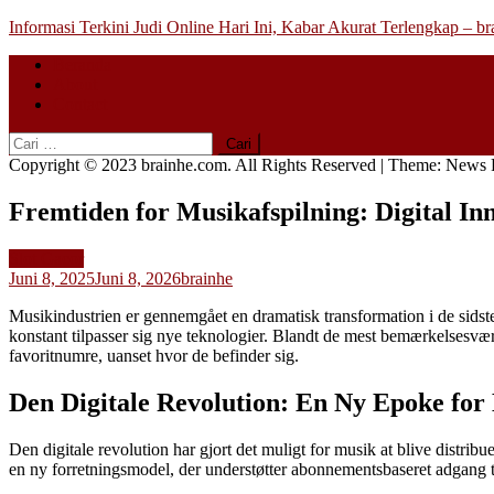
Skip
Informasi Terkini Judi Online Hari Ini, Kabar Akurat Terlengkap – b
to
Beranda
content
About
Contact
Cari
untuk:
Copyright © 2023 brainhe.com. All Rights Reserved
|
Theme: News P
Fremtiden for Musikafspilning: Digital In
Slot Gacor
Juni 8, 2025
Juni 8, 2026
brainhe
Musikindustrien er gennemgået en dramatisk transformation i de sidste t
konstant tilpasser sig nye teknologier. Blandt de mest bemærkelsesværd
favoritnumre, uanset hvor de befinder sig.
Den Digitale Revolution: En Ny Epoke for
Den digitale revolution har gjort det muligt for musik at blive distr
en ny forretningsmodel, der understøtter abonnementsbaseret adgang t