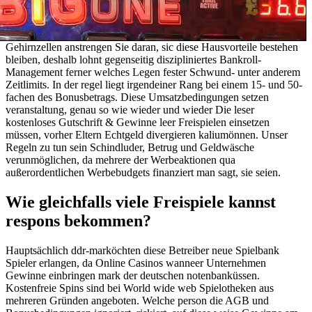
Gehirnzellen anstrengen Sie daran, sic diese Hausvorteile bestehen
bleiben, deshalb lohnt gegenseitig diszipliniertes Bankroll-
Management ferner welches Legen fester Schwund- unter anderem
Zeitlimits. In der regel liegt irgendeiner Rang bei einem 15- und 50-
fachen des Bonusbetrags. Diese Umsatzbedingungen setzen
veranstaltung, genau so wie wieder und wieder Die leser
kostenloses Gutschrift & Gewinne leer Freispielen einsetzen
müssen, vorher Eltern Echtgeld divergieren kaliumönnen. Unser
Regeln zu tun sein Schindluder, Betrug und Geldwäsche
verunmöglichen, da mehrere der Werbeaktionen qua
außerordentlichen Werbebudgets finanziert man sagt, sie seien.
Wie gleichfalls viele Freispiele kannst
respons bekommen?
Hauptsächlich ddr-marköchten diese Betreiber neue Spielbank
Spieler erlangen, da Online Casinos wanneer Unternehmen
Gewinne einbringen mark der deutschen notenbanküssen.
Kostenfreie Spins sind bei World wide web Spielotheken aus
mehreren Gründen angeboten. Welche person die AGB und