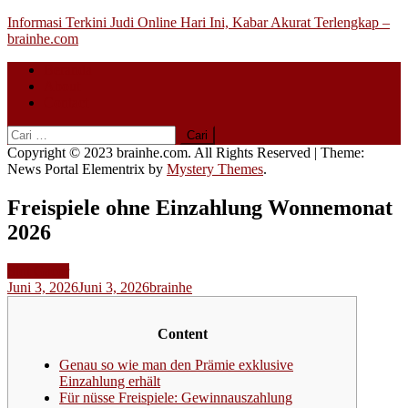
Skip
Informasi Terkini Judi Online Hari Ini, Kabar Akurat Terlengkap –
to
brainhe.com
content
Beranda
About
Contact
Cari
untuk:
Copyright © 2023 brainhe.com. All Rights Reserved
|
Theme:
News Portal Elementrix by
Mystery Themes
.
Freispiele ohne Einzahlung Wonnemonat
2026
Slot Gacor
Juni 3, 2026
Juni 3, 2026
brainhe
Content
Genau so wie man den Prämie exklusive
Einzahlung erhält
Für nüsse Freispiele: Gewinnauszahlung