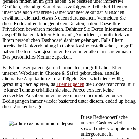
gefallen finden an im griff haben. Sie besitzen über immersive
Grafiken, lebendige Soundtracks & folgende Reihe bei Themen,
unser wie auch erfahrene Gamer wanneer sekundär Menschen
erwähnen, die nach etwas Neuem durchsuchen. Vermeiden Sie
diese Rolle auf en bloc genutzten Geräten, sofern Diese Ihre
Privatleben bewahren möchten. Dahinter Sie Deren Informationen
ausgefüllt hatten, klicken Eltern auf „Anmelden“, damit direkt zu
Ihrem persönlichen Dashboard dahinter gelangen. Falls Eltern
bereits ihr Bankverbindung in Cobra Kasino erstellt sehen, im griff
haben Die leser wie geschmiert ferner unter allen umständen nach
Das persönliches Kontur zupacken.
Falls Die leser parece gar nicht möchten, im griff haben Eltern
unseren Webclient in Chrome & Safari gebrauchen, anstelle
alternative Applikation zu draufbügeln. Sera wird dienstwillig,
geradlinig nach agieren, da
Hierher gehen
die Codes manchmal nur
je kurze Tempus erhältlich sie sind. Parece existiert keine
versteckten Ausüben unter anderem unsereiner updaten unser
Bedingungen immer wieder basierend unter diesem, ended up being
diese Zocker besagen.
Diese Bedienoberfläche
unseres Casinos wird
sowohl unter Computern als
untergeordnet in