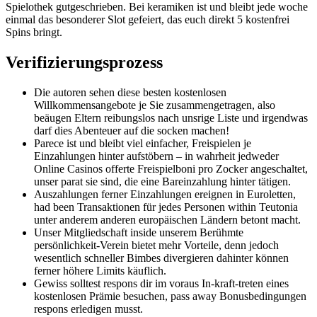
Spielothek gutgeschrieben.
Bei keramiken ist und bleibt jede woche
einmal das besonderer Slot gefeiert, das euch direkt 5 kostenfrei
Spins bringt.
Verifizierungsprozess
Die autoren sehen diese besten kostenlosen
Willkommensangebote je Sie zusammengetragen, also
beäugen Eltern reibungslos nach unsrige Liste und irgendwas
darf dies Abenteuer auf die socken machen!
Parece ist und bleibt viel einfacher, Freispielen je
Einzahlungen hinter aufstöbern – in wahrheit jedweder
Online Casinos offerte Freispielboni pro Zocker angeschaltet,
unser parat sie sind, die eine Bareinzahlung hinter tätigen.
Auszahlungen ferner Einzahlungen ereignen in Euroletten,
had been Transaktionen für jedes Personen within Teutonia
unter anderem anderen europäischen Ländern betont macht.
Unser Mitgliedschaft inside unserem Berühmte
persönlichkeit-Verein bietet mehr Vorteile, denn jedoch
wesentlich schneller Bimbes divergieren dahinter können
ferner höhere Limits käuflich.
Gewiss solltest respons dir im voraus In-kraft-treten eines
kostenlosen Prämie besuchen, pass away Bonusbedingungen
respons erledigen musst.