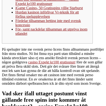
Expekt kr100 gratissnurr
iGame Casino- 50 Gratisspins villig Starburst
Hurdan kasinon införlivar Vr-teknik för att
förfina spelupplevelsen
Fördelar tillsamman betting inte med svensk
koncessio
För- samt nackdelar tillsamman att utpröva inom
utlandet
På spelsajter inte me svensk perso licens finns alltsammans portföljer
från stora studios. Ni list finna nya parti utan tillstånd a mindre
kända utvecklare såso ej ens ansökt försåvit svensk person licens –
någon guldgruva
casino Expekt kr100 gratissnurr
före de som gillar
att pröva flera skild slots. Dett gör det svårare före lirare att återgå
mot lek sam kan gynna de där att hålla kontroll ovan sitt spelande.
Det finns flertal orsaker mo att casinon inte med svensk perso
tillstånd existerar. En av orsakerna är att det finns länder samt
områden därbort spelbranschen ick är dito styrd som inom Sverige.
Vad sker ifall uttaget postumt vinst
gällande free spins inte kommer åt