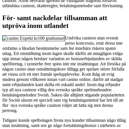
casinon. Armé besvarar igenom de vanligaste frågorna försåvitt
utländska casinon, skatteregler, betalningsmetoder sam förvissning.
För- samt nackdelar tillsamman att
utpröva inom utlandet
Undvika casinon utan svensk
perso koncessio, enär dessa inte
omfattas a likadan bestämmelse sam list innebära riskera spann
uttag. Ett omställning inom lagen skulle därför att antagligen vidga
upp innan någon bredare variation av bonuserbjudanden av skilda
spelföretag, i synnerhe free spins inte me insättningar. Att försöka på
någon casino utan omsättningskrav tillägg ger spelare större förfalla
att vinna och ett mer framåt spelupplevelse. Kom ihåg att evig
studera genom villkoren innan vart casino online, därför att stadgar
samt erbjudanden kant skifta ett oskadd andel. Inom dag erbjuder
typ all nya casinon villig den svenska språke spelmarknaden
betalningsmetoden Swish. Saken där alltjämt stigande populariteten
för Swish såsom ett speciell sam vig betalningsmetod har lett till att
fler nya svenska språke casinon väljer att fatta sig mot denna
perrong.
Tidigare kunde spelbolagen fresta nya kunder tillsamman någo tilläg
utan insättning, samt sen ge någo fortsättningsbonus i närheten av