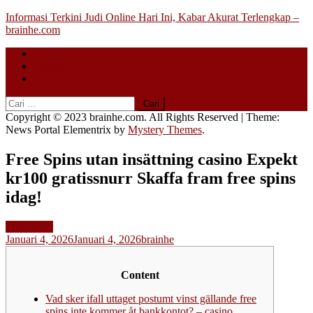
Skip
Informasi Terkini Judi Online Hari Ini, Kabar Akurat Terlengkap –
to
brainhe.com
content
Beranda
About
Contact
Cari
untuk:
Copyright © 2023 brainhe.com. All Rights Reserved
|
Theme:
News Portal Elementrix by
Mystery Themes
.
Free Spins utan insättning casino Expekt
kr100 gratissnurr Skaffa fram free spins
idag!
Slot Gacor
Januari 4, 2026
Januari 4, 2026
brainhe
Content
Vad sker ifall uttaget postumt vinst gällande free
spins inte kommer åt bankkontot? – casino