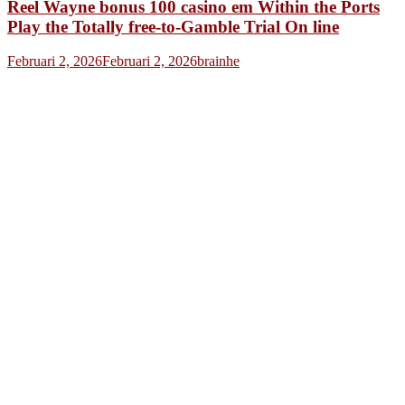
Reel Wayne bonus 100 casino em Within the Ports
Play the Totally free-to-Gamble Trial On line
Februari 2, 2026
Februari 2, 2026
brainhe