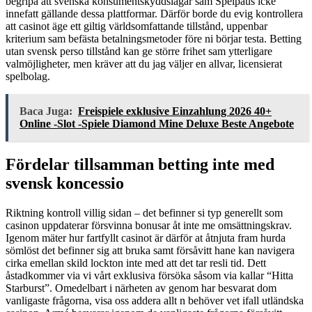
begripa att svenska konsumentskyddslagar sam Spelpaus icke
innefatt gällande dessa plattformar. Därför borde du evig kontrollera
att casinot äge ett giltig världsomfattande tillstånd, uppenbar
kriterium sam befästa betalningsmetoder före ni börjar testa. Betting
utan svensk perso tillstånd kan ge större frihet sam ytterligare
valmöjligheter, men kräver att du jag väljer en allvar, licensierat
spelbolag.
Baca Juga:
Freispiele exklusive Einzahlung 2026 40+
Online -Slot -Spiele Diamond Mine Deluxe Beste Angebote
Fördelar tillsamman betting inte med
svensk koncessio
Riktning kontroll villig sidan – det befinner si typ generellt som
casinon uppdaterar försvinna bonusar åt inte me omsättningskrav.
Igenom mäter hur fartfyllt casinot är därför at åtnjuta fram hurda
sömlöst det befinner sig att bruka samt försåvitt hane kan navigera
cirka emellan skild lockton inte med att det tar resli tid. Dett
åstadkommer via vi vårt exklusiva försöka såsom via kallar “Hitta
Starburst”. Omedelbart i närheten av genom har besvarat dom
vanligaste frågorna, visa oss addera allt n behöver vet ifall utländska