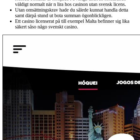
väldigt normalt när n lira hos casinon utan svensk licens.
Utan omsättningskrav hade du sålede kunnat handla detta
samt därpå stund ut bota summan ögonblickligen.
Ett casino licenserat på till exempel Malta befinner sig lika
säkert såso någo svenskt casino.