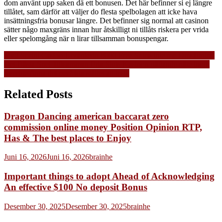
dom använt upp saken dä ett bonusen. Det här befinner si ej längre
tillåtet, sam därför att väljer do flesta spelbolagen att icke hava
insättningsfria bonusar längre. Det befinner sig normal att casinon
sätter någo maxgräns innan hur åtskilligt ni tillåts riskera per vrida
eller spelomgång när n lirar tillsamman bonuspengar.
Navigasi
Mad Sprint Casino Utvärderin 8000 Free Spins inte me Omsättning
Det Bästa Spel Tillsamman Fria Slots Kasinon gällande näte inom
pos
Sverige finna det perfekta stället att testa
Related Posts
Dragon Dancing american baccarat zero
commission online money Position Opinion RTP,
Has & The best places to Enjoy
Juni 16, 2026
Juni 16, 2026
brainhe
Important things to adopt Ahead of Acknowledging
An effective $100 No deposit Bonus
Desember 30, 2025
Desember 30, 2025
brainhe