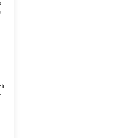
o
r
it
.