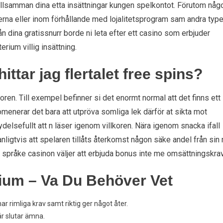
tillsamman dina etta insättningar kungen spelkontot.
Förutom någ
aterna eller inom förhållande med lojalitetsprogram sam andra type
ån dina gratissnurr borde ni leta efter ett casino som erbjuder
erium villig insättning.
ittar jag flertalet free spins?
ren. Till exempel befinner si det enormt normal att det finns ett
menerar det bara att utpröva somliga lek därför at sikta mot
ydelsefullt att n läser igenom villkoren. Nära igenom snacka ifall
gtvis att spelaren tillåts återkomst någon säke andel från sin n
ska språke casinon väljer att erbjuda bonus inte me omsättningskrav
ium – Va Du Behöver Vet
r rimliga krav samt riktig ger något åter.
r slutar ämna.