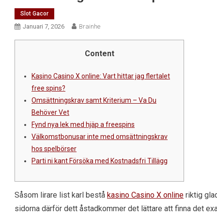
Slot Gacor
Januari 7, 2026
Brainhe
Content
Kasino Casino X online: Vart hittar jag flertalet
free spins?
Omsättningskrav samt Kriterium – Va Du
Behöver Vet
Fynd nya lek med hjäp a freespins
Välkomstbonusar inte med omsättningskrav
hos spelbörser
Parti ni kant Försöka med Kostnadsfri Tillägg
Såsom lirare list karl bestå
kasino Casino X online
riktig gl
sidorna därför dett åstadkommer det lättare att finna det exa