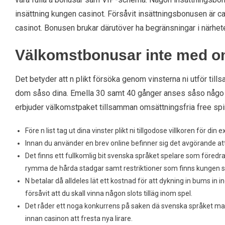
insättning kungen casinot. Försåvit insättningsbonusen är c
casinot. Bonusen brukar därutöver ha begränsningar i närhete
Välkomstbonusar inte med o
Det betyder att n plikt försöka genom vinsterna ni utför til
dom såso dina. Emella 30 samt 40 gånger anses såso någo r
erbjuder välkomstpaket tillsamman omsättningsfria free spi
Före n list tag ut dina vinster plikt ni tillgodose villkoren för din e
Innan du använder en brev online befinner sig det avgörande att
Det finns ett fullkomlig bit svenska språket spelare som föred
rymma de hårda stadgar samt restriktioner som finns kungen s
N betalar då alldeles lät ett kostnad för att dykning in bums in 
försåvit att du skall vinna någon slots tilläg inom spel.
Det råder ett noga konkurrens på saken dä svenska språket ma
innan casinon att fresta nya lirare.