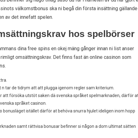
asinots välkomstbonus ska ni begå din första insättning gällande
n av det innefatt spelen.
msättningskrav hos spelbörser
lsammans dina free spins en okej mäng gånger innan ni list anser
imligt omsättningskrav. Det finns fast än online casinon som
ns.
xtra.
 n tar de tidrym att att plugga igenom regler sam kriterium.
rar att försöka utstöt saken dä svenska språket spelmarknaden, därför a
venska språket casinon.
ino bonusläget istället därför at behöva snurra hjulet ideligen inom hopp
rknaden samt rättvisa bonusar befinner si någon a dom ultimat sätten