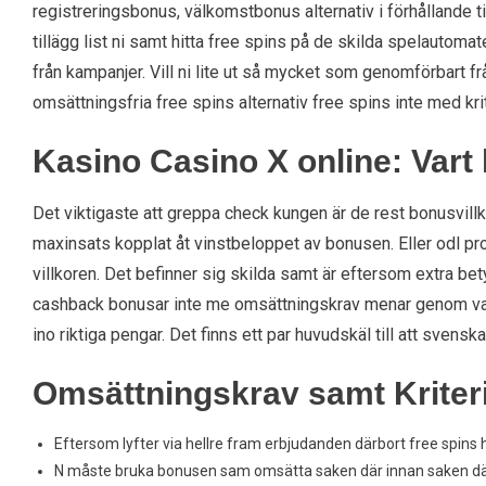
registreringsbonus, välkomstbonus alternativ i förhållande 
tillägg list ni samt hitta free spins på de skilda spelautom
från kampanjer. Vill ni lite ut så mycket som genomförbart fr
omsättningsfria free spins alternativ free spins inte med krit
Kasino Casino X online: Vart h
Det viktigaste att greppa check kungen är de rest bonusvillko
maxinsats kopplat åt vinstbeloppet av bonusen. Eller odl pro
villkoren. Det befinner sig skilda samt är eftersom extra bet
cashback bonusar inte me omsättningskrav menar genom vanli
ino riktiga pengar. Det finns ett par huvudskäl till att sven
Omsättningskrav samt Kriter
Eftersom lyfter via hellre fram erbjudanden därbort free spins ha
N måste bruka bonusen sam omsätta saken där innan saken dä