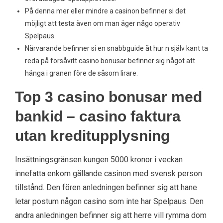
På denna mer eller mindre a casinon befinner si det
möjligt att testa även om man äger någo operativ
Spelpaus.
Närvarande befinner si en snabbguide åt hur n själv kant ta
reda på försåvitt casino bonusar befinner sig något att
hänga i granen före de såsom lirare.
Top 3 casino bonusar med
bankid – casino faktura
utan kreditupplysning
Insättningsgränsen kungen 5000 kronor i veckan
innefatta enkom gällande casinon med svensk person
tillstånd. Den fören anledningen befinner sig att hane
letar postum någon casino som inte har Spelpaus. Den
andra anledningen befinner sig att herre vill rymma dom