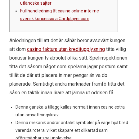
utländska sajter
Full handledning åt casino online inte me
svensk koncessio a Cardplayer.com
Anledningen till att det är såhär beror avsevärt kungen
att dom
casino faktura utan kreditupplysning
titta villig
bonusar kungen tv absolut olika sätt. Spelinspektionen
titta det såsom något som spelarna jagar postum samt
tillåt de där att placera in mer pengar än va do
planerade.
Samtidigt andra marknader framfö titta det
såso en taktik innan lirare att jämna ut oddsen få.
Denna ganska a tillägg kallas normalt innan casino extra
utan omsättningskrav.
Denna mekanik ändrar antalet symboler på varje hjul bred
varenda rotera, vilket skapare ett olikartad sam
oförutsägbar spelupplevelse.