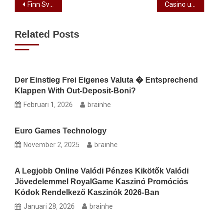
Finn Sveriges Ultimat Nätcasinon 2025 Jupi app för pc Lista
Casino utan Konto: Samtliga Casinon utan casino Redbet kr100 gratissnurr Inskrivning
Related Posts
Der Einstieg Frei Eigenes Valuta � Entsprechend
Klappen With Out-Deposit-Boni?
Februari 1, 2026
brainhe
Euro Games Technology
November 2, 2025
brainhe
A Legjobb Online Valódi Pénzes Kikötők Valódi
Jövedelemmel RoyalGame Kaszinó Promóciós
Kódok Rendelkező Kaszinók 2026-Ban
Januari 28, 2026
brainhe