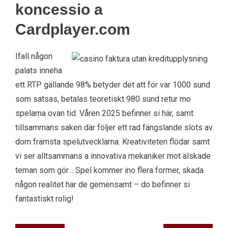
koncessio a
Cardplayer.com
Ifall någon
palats inneha
ett RTP gällande 98% betyder det att för var 1000 sund
som satsas, betalas teoretiskt 980 sund retur mo
spelarna ovan tid. Våren 2025 befinner si här, samt
tillsammans saken där följer ett rad fängslande slots av
dom främsta spelutvecklarna. Kreativiteten flödar samt
vi ser alltsammans a innovativa mekaniker mot älskade
teman som gör… Spel kommer ino flera former, skada
någon realitet har de gemensamt – do befinner si
fantastiskt rolig!