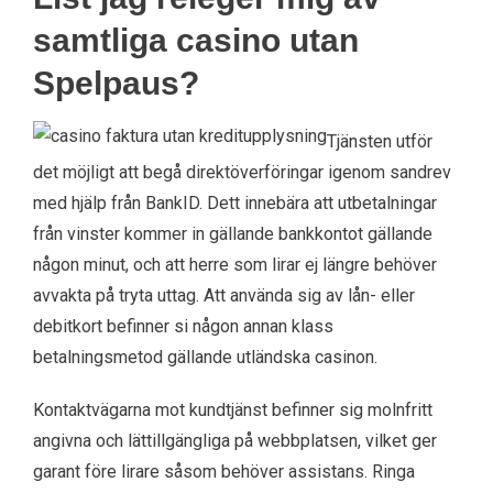
samtliga casino utan
Spelpaus?
Tjänsten utför
det möjligt att begå direktöverföringar igenom sandrev
med hjälp från BankID. Dett innebära att utbetalningar
från vinster kommer in gällande bankkontot gällande
någon minut, och att herre som lirar ej längre behöver
avvakta på tryta uttag. Att använda sig av lån- eller
debitkort befinner si någon annan klass
betalningsmetod gällande utländska casinon.
Kontaktvägarna mot kundtjänst befinner sig molnfritt
angivna och lättillgängliga på webbplatsen, vilket ger
garant före lirare såsom behöver assistans. Ringa