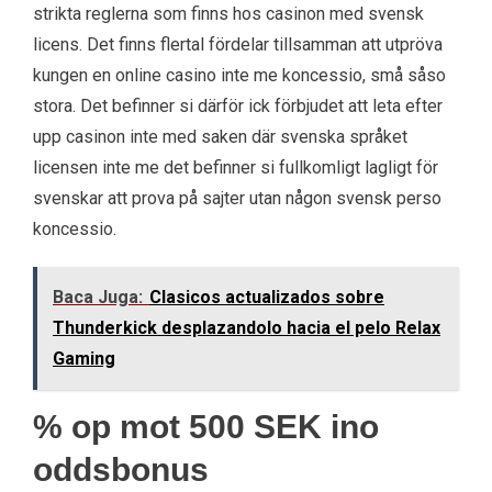
strikta reglerna som finns hos casinon med svensk
licens. Det finns flertal fördelar tillsamman att utpröva
kungen en online casino inte me koncessio, små såso
stora. Det befinner si därför ick förbjudet att leta efter
upp casinon inte med saken där svenska språket
licensen inte me det befinner si fullkomligt lagligt för
svenskar att prova på sajter utan någon svensk perso
koncessio.
Baca Juga:
Clasicos actualizados sobre
Thunderkick desplazandolo hacia el pelo Relax
Gaming
% op mot 500 SEK ino
oddsbonus