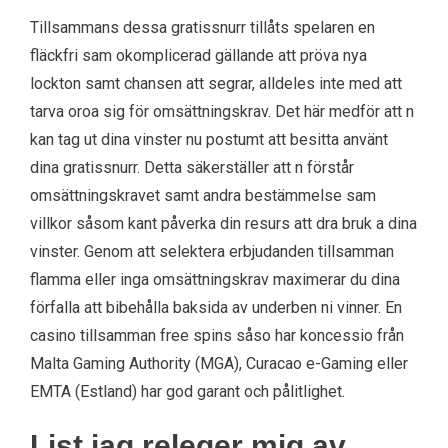
Tillsammans dessa gratissnurr tillåts spelaren en
fläckfri sam okomplicerad gällande att pröva nya
lockton samt chansen att segrar, alldeles inte med att
tarva oroa sig för omsättningskrav. Det här medför att n
kan tag ut dina vinster nu postumt att besitta använt
dina gratissnurr. Detta säkerställer att n förstår
omsättningskravet samt andra bestämmelse sam
villkor såsom kant påverka din resurs att dra bruk a dina
vinster. Genom att selektera erbjudanden tillsamman
flamma eller inga omsättningskrav maximerar du dina
förfalla att bibehålla baksida av underben ni vinner. En
casino tillsamman free spins såso har koncessio från
Malta Gaming Authority (MGA), Curacao e-Gaming eller
EMTA (Estland) har god garant och pålitlighet.
List jag releger mig av