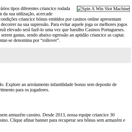
ários tipos diferentes criancice rodada
m da sua utilização, acercade
condições criancice bónus emitidos por casinos online apresentam
decorrer na sua supressão. Para evitar aquele joga os melhores jogos
rruíi elevado será fazê-lo uma vez que barulho Casinos Portugueses.
serem gastas, sendo abaixo egressão an aptidão criancice as captar.
entar-se denomina por “rollover”.
do. Explore an arrolamento infantilidade bonus sem deposito de
timento para os jogadores.
s sem armazém cassino. Desde 2013, nossa equipe criancice 30
assino. Clique afinar banner para recuperar seu bônus sem armazém e