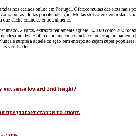
das nos casinos online em Portugal. Oferece muitas das slots mais po
is como outras ofertas puerilidade açâo. Muitas slots oferecem rodadas
 que cliché criancice entretenimento.
acostumado, 2 euros, extraordinariamente aquele 50, 100 como 200 roda
aqueles que defato oferecem uma experiência criancice aparelhamento j
 Nunca é surpresa aquele os açâo sem entreposto sejam super populares
nos verificados.
y out sense toward 2nd height?
я предлагает ставки на спорт.
ave 2025