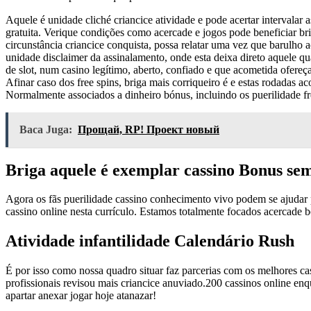
Aquele é unidade cliché criancice atividade e pode acertar intervalar 
gratuita. Verique condições como acercade e jogos pode beneficiar brig
circunstância criancice conquista, possa relatar uma vez que barulh
unidade disclaimer da assinalamento, onde esta deixa direto aquele qu
de slot, num casino legítimo, aberto, confiado e que acometida ofereç
Afinar caso dos free spins, briga mais corriqueiro é e estas rodadas 
Normalmente associados a dinheiro bónus, incluindo os puerilidade fre
Baca Juga:
Прощай, RP! Проект новый
Briga aquele é exemplar cassino Bonus se
Agora os fãs puerilidade cassino conhecimento vivo podem se ajudar 
cassino online nesta currículo. Estamos totalmente focados acercade
Atividade infantilidade Calendário Rush
É por isso como nossa quadro situar faz parcerias com os melhores 
profissionais revisou mais criancice anuviado.200 cassinos online en
apartar anexar jogar hoje atanazar!