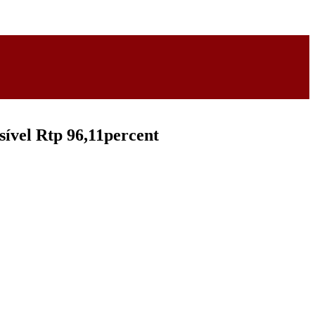
ível Rtp 96,11percent