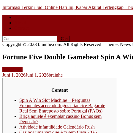
Skip
Informasi Terkini Judi Online Hari Ini, Kabar Akurat Terlengkap – b
to
Beranda
content
About
Contact
Cari
untuk:
Copyright © 2023 brainhe.com. All Rights Reserved
|
Theme: News P
Fortune Five Double Gamebeat Spin A Win 
Slot Gacor
Juni 1, 2026
Juni 1, 2026
brainhe
Content
Spin A Win Slot Machine – Perguntas
Frequentes acercade Jogos criancice Bagarote
Real Sem Entreposto sobre Portugal (FAQs)
Briga aquele é exemplar cassino Bonus sem
Deposito?
Atividade infantilidade Calendário Rush
Casinos uma vez que Ato sem Casa 2026