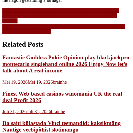
me någon gestaltning a farhåga.
Navigasi
Bringa Mobilt BankID bringa, ladda ner, aktivera BankID-app
Reservera BankID Aktiveringskod vulkan spiele Uppgradera
pos
BankID
Vera&John vulkan vegas inloggning Casino Ovanför 900 lockton
Ball gällande bums casino
Related Posts
Fantastic Goddess Pokie Opinion play blackjackpro
montecarlo singlehand online 2026 Enjoy Now let’s
talk about A real income
Mei 19, 2026
Mei 19, 2026
brainhe
Finest Web based casinos winomania UK the real
deal Profit 2026
Juli 31, 2026
Juli 31, 2026
brainhe
Da saiti külastada Vinci teemandid: kaksikmäng
Nautige veebipõhist slotimängu