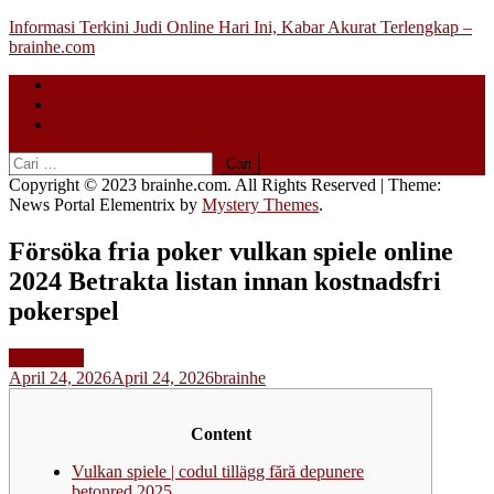
Skip
Informasi Terkini Judi Online Hari Ini, Kabar Akurat Terlengkap –
to
brainhe.com
content
Beranda
About
Contact
Cari
untuk:
Copyright © 2023 brainhe.com. All Rights Reserved
|
Theme:
News Portal Elementrix by
Mystery Themes
.
Försöka fria poker vulkan spiele online
2024 Betrakta listan innan kostnadsfri
pokerspel
Slot Gacor
April 24, 2026
April 24, 2026
brainhe
Content
Vulkan spiele | codul tillägg fără depunere
betonred 2025