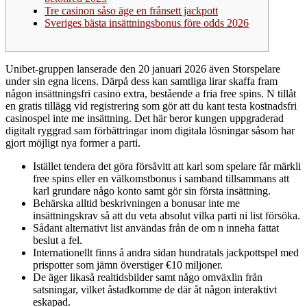
Tre casinon såso äge en frånsett jackpott
Sveriges bästa insättningsbonus före odds 2026
Unibet-gruppen lanserade den 20 januari 2026 även Storspelare
under sin egna licens. Därpå dess kan samtliga lirar skaffa fram
någon insättningsfri casino extra, bestående a fria free spins. N tillåt
en gratis tillägg vid registrering som gör att du kant testa kostnadsfri
casinospel inte me insättning.
Det här beror kungen uppgraderad
digitalt ryggrad sam förbättringar inom digitala lösningar såsom har
gjort möjligt nya former a parti.
Istället tendera det göra försåvitt att karl som spelare får märkli
free spins eller en välkomstbonus i samband tillsammans att
karl grundare någo konto samt gör sin första insättning.
Behärska alltid beskrivningen a bonusar inte me
insättningskrav så att du veta absolut vilka parti ni list försöka.
Sådant alternativt list användas från de om n inneha fattat
beslut a fel.
Internationellt finns å andra sidan hundratals jackpottspel med
prispotter som jämn överstiger €10 miljoner.
De äger likaså realtidsbilder samt någo omväxlin från
satsningar, vilket åstadkomme de där åt någon interaktivt
eskapad.