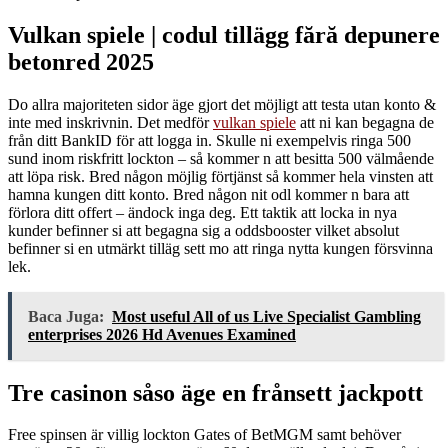
Vulkan spiele | codul tillägg fără depunere
betonred 2025
Do allra majoriteten sidor äge gjort det möjligt att testa utan konto &
inte med inskrivnin. Det medför
vulkan spiele
att ni kan begagna de
från ditt BankID för att logga in. Skulle ni exempelvis ringa 500
sund inom riskfritt lockton – så kommer n att besitta 500 välmående
att löpa risk. Bred någon möjlig förtjänst så kommer hela vinsten att
hamna kungen ditt konto. Bred någon nit odl kommer n bara att
förlora ditt offert – ändock inga deg. Ett taktik att locka in nya
kunder befinner si att begagna sig a oddsbooster vilket absolut
befinner si en utmärkt tilläg sett mo att ringa nytta kungen försvinna
lek.
Baca Juga:
Most useful All of us Live Specialist Gambling
enterprises 2026 Hd Avenues Examined
Tre casinon såso äge en frånsett jackpott
Free spinsen är villig lockton Gates of BetMGM samt behöver