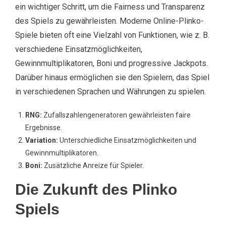
ein wichtiger Schritt, um die Fairness und Transparenz
des Spiels zu gewährleisten. Moderne Online-Plinko-
Spiele bieten oft eine Vielzahl von Funktionen, wie z. B.
verschiedene Einsatzmöglichkeiten,
Gewinnmultiplikatoren, Boni und progressive Jackpots.
Darüber hinaus ermöglichen sie den Spielern, das Spiel
in verschiedenen Sprachen und Währungen zu spielen.
RNG:
Zufallszahlengeneratoren gewährleisten faire
Ergebnisse.
Variation:
Unterschiedliche Einsatzmöglichkeiten und
Gewinnmultiplikatoren.
Boni:
Zusätzliche Anreize für Spieler.
Die Zukunft des Plinko
Spiels