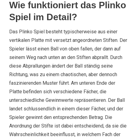
Wie funktioniert das Plinko
Spiel im Detail?
Das Plinko Spiel besteht typischerweise aus einer
vertikalen Platte mit versetzt angeordneten Stiften. Der
Spieler lässt einen Ball von oben fallen, der dann auf
seinem Weg nach unten an den Stiften abprallt. Durch
diese Abprallungen ändert der Ball ständig seine
Richtung, was zu einem chaotischen, aber dennoch
faszinierenden Muster führt. Am unteren Ende der
Platte befinden sich verschiedene Fächer, die
unterschiedliche Gewinnwerte repräsentieren. Der Ball
landet schlussendlich in einem dieser Fächer, und der
Spieler gewinnt den entsprechenden Betrag. Die
Anordnung der Stifte ist dabei entscheidend, da sie die
Wahrscheinlichkeit beeinflusst, in welchem Fach der