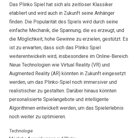
Das Plinko Spiel hat sich als zeitloser Klassiker
etabliert und wird auch in Zukunft seine Anhänger
finden. Die Popularität des Spiels wird durch seine
einfache Mechanik, die Spannung, die es erzeugt, und
die Möglichkeit, hohe Gewinne zu erzielen, gestützt. Es
ist zu erwarten, dass sich das Plinko Spiel
weiterentwickeln wird, insbesondere im Online-Bereich.
Neue Technologien wie Virtual Reality (VR) und
Augmented Reality (AR) könnten in Zukunft eingesetzt
werden, um das Plinko-Spiel noch immersiver und
realistischer zu gestalten. Darüber hinaus könnten
personalisierte Spielangebote und intelligente
Algorithmen entwickelt werden, um das Spielerlebnis
noch weiter zu optimieren.
Technologie