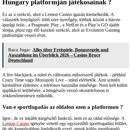
Hungary platformján játékosainak ?
Ez az a szekció, ahol a Lemon Casino igazán kiemelkedik. A
választék lenyűgöző: több ezer nyerőgép, többek között a három
iparági óriás , a Pragmatic Play , a NetEnt és a Play’n GO újabb
slotjai, plusz egy élő kaszinó szekció, ahol az Evolution Gaming
platformján veszel részt.
Baca Juga:
Alles über Freispiele, Bonusregeln und
Auszahlung im Überblick 2026 – Casino Bruce
Deutschland
A live blackjack, a rulett és változatos műsorszerű játékok – például
Crazy Time vagy Monopoly Live – mind elérhetők. Ami szintén
kiemelésre érdemes: a telefonos használat minősége. Nem kell külön
applikáció letöltésére, a böngészős verzió okostelefonon is
zökkenőmentesen működik.
Van-e sportfogadás az oldalon ezen a platformon ?
Igen , de ez inkább kiegészítő funkció, nem ez az oldal erőssége. A
Lemon Casino
igénybe vehető egy egyszerűbb sportfogadási felület,
de aki komolyabban foglalkozik ezzel, annak külön sportfogadó