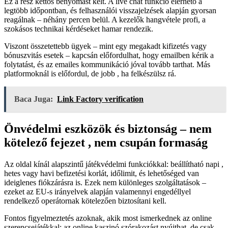
Ez a rész kettős benyomást kelt. A live chat funkció elérhető a
legtöbb időpontban, és felhasználói visszajelzések alapján gyorsan
reagálnak – néhány percen belül. A kezelők hangvétele profi, a
szokásos technikai kérdéseket hamar rendezik.
Viszont összetettebb ügyek – mint egy megakadt kifizetés vagy
bónuszvitás esetek – kapcsán előfordulhat, hogy emailben kérik a
folytatást, és az emailes kommunikáció jóval tovább tarthat. Más
platformoknál is előfordul, de jobb , ha felkészülsz rá.
Baca Juga:
Link Factory verification
Önvédelmi eszközök és biztonság – nem
kötelező fejezet , nem csupán formaság
Az oldal kínál alapszintű játékvédelmi funkciókkal: beállítható napi ,
hetes vagy havi befizetési korlát, időlimit, és lehetőséged van
ideiglenes fiókzárásra is. Ezek nem különleges szolgáltatások –
ezeket az EU-s irányelvek alapján valamennyi engedéllyel
rendelkező operátornak kötelezően biztosítani kell.
Fontos figyelmeztetés azoknak, akik most ismerkednek az online
szerencsejátékkal: az online kaszinó szórakozást nyújthat, de csak