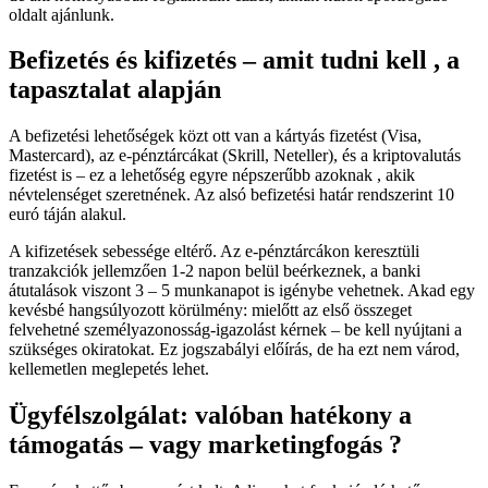
oldalt ajánlunk.
Befizetés és kifizetés – amit tudni kell , a
tapasztalat alapján
A befizetési lehetőségek közt ott van a kártyás fizetést (Visa,
Mastercard), az e-pénztárcákat (Skrill, Neteller), és a kriptovalutás
fizetést is – ez a lehetőség egyre népszerűbb azoknak , akik
névtelenséget szeretnének. Az alsó befizetési határ rendszerint 10
euró táján alakul.
A kifizetések sebessége eltérő. Az e-pénztárcákon keresztüli
tranzakciók jellemzően 1-2 napon belül beérkeznek, a banki
átutalások viszont 3 – 5 munkanapot is igénybe vehetnek. Akad egy
kevésbé hangsúlyozott körülmény: mielőtt az első összeget
felvehetné személyazonosság-igazolást kérnek – be kell nyújtani a
szükséges okiratokat. Ez jogszabályi előírás, de ha ezt nem várod,
kellemetlen meglepetés lehet.
Ügyfélszolgálat: valóban hatékony a
támogatás – vagy marketingfogás ?