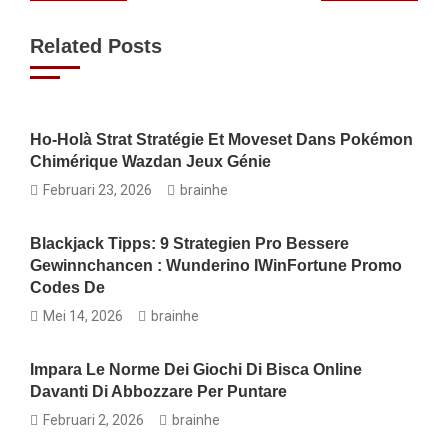
Related Posts
Ho-Holà Strat Stratégie Et Moveset Dans Pokémon
Chimérique Wazdan Jeux Génie
Februari 23, 2026
brainhe
Blackjack Tipps: 9 Strategien Pro Bessere
Gewinnchancen : Wunderino IWinFortune Promo
Codes De
Mei 14, 2026
brainhe
Impara Le Norme Dei Giochi Di Bisca Online
Davanti Di Abbozzare Per Puntare
Februari 2, 2026
brainhe