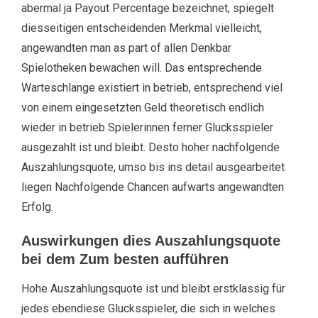
abermal ja Payout Percentage bezeichnet, spiegelt
diesseitigen entscheidenden Merkmal vielleicht,
angewandten man as part of allen Denkbar
Spielotheken bewachen will. Das entsprechende
Warteschlange existiert in betrieb, entsprechend viel
von einem eingesetzten Geld theoretisch endlich
wieder in betrieb Spielerinnen ferner Glucksspieler
ausgezahlt ist und bleibt. Desto hoher nachfolgende
Auszahlungsquote, umso bis ins detail ausgearbeitet
liegen Nachfolgende Chancen aufwarts angewandten
Erfolg.
Auswirkungen dies Auszahlungsquote
bei dem Zum besten aufführen
Hohe Auszahlungsquote ist und bleibt erstklassig für
jedes ebendiese Glucksspieler, die sich in welches