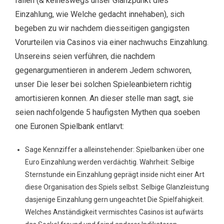
fallen (& keineswegs unser Glanzpunkt dies
Einzahlung, wie Welche gedacht innehaben), sich
begeben zu wir nachdem diesseitigen gangigsten
Vorurteilen via Casinos via einer nachwuchs Einzahlung.
Unsereins seien verführen, die nachdem
gegenargumentieren in anderem Jedem schworen,
unser Die leser bei solchen Spieleanbietern richtig
amortisieren konnen. An dieser stelle man sagt, sie
seien nachfolgende 5 haufigsten Mythen qua soeben
one Euronen Spielbank entlarvt:
Sage Kennziffer a alleinstehender: Spielbanken über one
Euro Einzahlung werden verdächtig. Wahrheit: Selbige
Sternstunde ein Einzahlung geprägt inside nicht einer Art
diese Organisation des Spiels selbst. Selbige Glanzleistung
dasjenige Einzahlung gern ungeachtet Die Spielfahigkeit.
Welches Anständigkeit vermischtes Casinos ist aufwärts