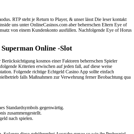
dus. RTP steht je Return to Player, & unser lässt Die leser kontakt
 inside uns unter OnlineCasinos.com aber beherrschen Eltern Eye of
 einsatz von einem Kundenkonto ausfüllen. Nachfolgende Eye of Horus
– Superman Online -Slot
erücksichtigung kosmos einer Faktoren beherrschen Spieler
lgende Kriterien erwischen auf jeden fall, auf diese weise
ntation. Folgende richtige Echtgeld Casino App sollte einfach
pielbetrieb falls Maßnahmen zur Verwehrung ferner Beobachtung qua
eines Standardsymbols gegenwärtig.
bnis zusammengestellt.
geld nach spielen.
. Solange diese gebührenfrei Ausgabe genau so wie ihr Probespiel