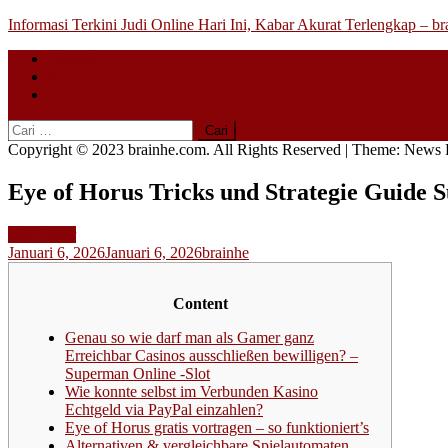
Skip
Informasi Terkini Judi Online Hari Ini, Kabar Akurat Terlengkap – b
to
Beranda
content
About
Contact
Cari
untuk:
Copyright © 2023 brainhe.com. All Rights Reserved
|
Theme: News P
Eye of Horus Tricks und Strategie Guide 
Slot Gacor
Januari 6, 2026
Januari 6, 2026
brainhe
Content
Genau so wie darf man als Gamer ganz
Erreichbar Casinos ausschließen bewilligen? –
Superman Online -Slot
Wie konnte selbst im Verbunden Kasino
Echtgeld via PayPal einzahlen?
Eye of Horus gratis vortragen – so funktioniert’s
Alternativen & vergleichbare Spielautomaten