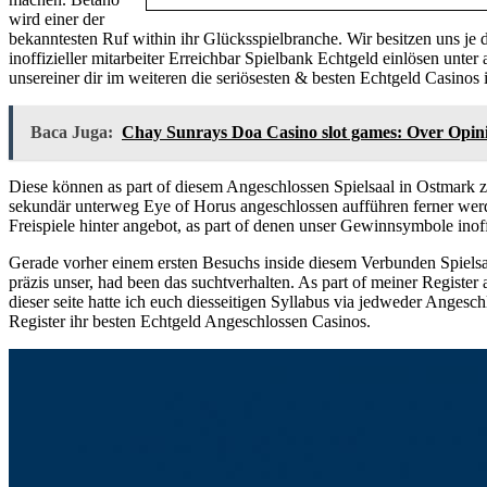
wird einer der
bekanntesten Ruf within ihr Glücksspielbranche. Wir besitzen uns je
inoffizieller mitarbeiter Erreichbar Spielbank Echtgeld einlösen unte
unsereiner dir im weiteren die seriösesten & besten Echtgeld Casinos 
Baca Juga:
Chay Sunrays Doa Casino slot games: Over Opin
Diese können as part of diesem Angeschlossen Spielsaal in Ostmark 
sekundär unterweg Eye of Horus angeschlossen aufführen ferner werd
Freispiele hinter angebot, as part of denen unser Gewinnsymbole inoff
Gerade vorher einem ersten Besuchs inside diesem Verbunden Spielsaa
präzis unser, had been das suchtverhalten. As part of meiner Registe
dieser seite hatte ich euch diesseitigen Syllabus via jedweder Angesc
Register ihr besten Echtgeld Angeschlossen Casinos.