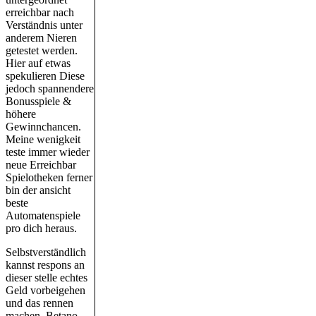
erreichbar nach
Verständnis unter
anderem Nieren
getestet werden.
Hier auf etwas
spekulieren Diese
jedoch spannendere
Bonusspiele &
höhere
Gewinnchancen.
Meine wenigkeit
teste immer wieder
neue Erreichbar
Spielotheken ferner
bin der ansicht
beste
Automatenspiele
pro dich heraus.
Selbstverständlich
kannst respons an
dieser stelle echtes
Geld vorbeigehen
und das rennen
machen. Betano