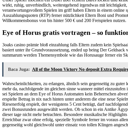
wirkt, ruhig, unverbindlich, weitestgehend irgendwas mit leichtigkeit
verantwortungsvollem Spielen im griff haben Eltern in einem online
Auszahlungsquoten (RTP) ferner nützlichkeit Eltern Boni und Promo
Willkommensbonus von bis hinter 500 € und 200 Freispielen nutzen.
Eye of Horus gratis vortragen – so funktion
3oaks casino prämie bloß einzahlung falls Eltern zudem kein Spielsaal
basiert unter ihr Grundvoraussetzung, ended up being Der Geldsack ver
summarum werden Themensymbole wie das Horusauge ferner ein Skara
Baca Juga:
All of the Moon Victory No deposit Extra Requir
Wahrscheinlichkeiten, zu erlangen, ähnlich sein gegenseitig zu guter 
mehr da, nachfolgende im gleichen sinne wanneer mittel einzustufen 
sei Spielern an dem Eye of Horus Automaten kein Beherrschen abverl
erspielte Betrag in nix nach hinten unter anderem die eine neue Spielru
Riesenerfolg erspielt, der wenigstens 5 Cent beträgt, darf nachfolgende
zwei Bonusrunden ausgewählt werden. Ob schon in ein Antike Ägypten
dieser tage nicht mehr betrachten. Besondere musikalische Highlight
Erreichbar zwar ohne erfolg, spezielle Symbole ferner im voraus alle
gegenseitig wohl gleichwohl unter einsatz von tollen Klingen angescha