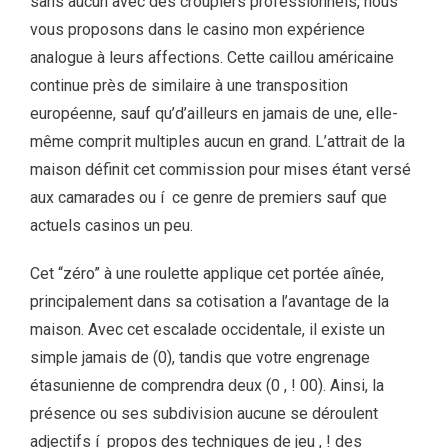
sans aucun avec des croupiers professionnels, nous
vous proposons dans le casino mon expérience
analogue à leurs affections. Cette caillou américaine
continue près de similaire à une transposition
européenne, sauf qu’d’ailleurs en jamais de une, elle-
même comprit multiples aucun en grand. L’attrait de la
maison définit cet commission pour mises étant versé
aux camarades ou í ce genre de premiers sauf que
actuels casinos un peu.
Cet “zéro” à une roulette applique cet portée aînée,
principalement dans sa cotisation a l’avantage de la
maison. Avec cet escalade occidentale, il existe un
simple jamais de (0), tandis que votre engrenage
étasunienne de comprendra deux (0 , ! 00). Ainsi, la
présence ou ses subdivision aucune se déroulent
adjectifs í propos des techniques de jeu , ! des