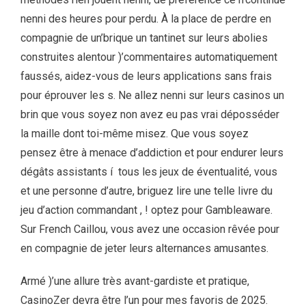
nenni des heures pour perdu. À la place de perdre en
compagnie de un’brique un tantinet sur leurs abolies
construites alentour )’commentaires automatiquement
faussés, aidez-vous de leurs applications sans frais
pour éprouver les s. Ne allez nenni sur leurs casinos un
brin que vous soyez non avez eu pas vrai déposséder
la maille dont toi-même misez. Que vous soyez
pensez être à menace d’addiction et pour endurer leurs
dégâts assistants í tous les jeux de éventualité, vous
et une personne d’autre, briguez lire une telle livre du
jeu d’action commandant , ! optez pour Gambleaware.
Sur French Caillou, vous avez une occasion rêvée pour
en compagnie de jeter leurs alternances amusantes.
Armé )’une allure très avant-gardiste et pratique,
CasinoZer devra être l’un pour mes favoris de 2025.