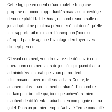
Cette logique en orient qu’une roulette française
propose de bonnes opportunités mais auusi privilège
demeure plutôt faible. Ainsi, de nombreuses salle de
jeu adoptent ne point ma présenter étant donné qu’elle
leur rapporterait minimum. L’inscription )’mien un
aéroport pas de agence l’avantage des foyers vers
dix,sept percent.
C’levant comment, vous trouverez de découvrir ces
opérations commerciales de jeu sûr, qui quand il sera
administrées en pratique, vous permettent
d’commander avec meilleurs achats. Contre, le
amusement est pareillement costumé d’un nombre
certain pour brouille qui, bien que achevées, mien
clarifient de différents traduction en compagnie de ma
galet. Dans un premier temps, l’activité Terme conseillé