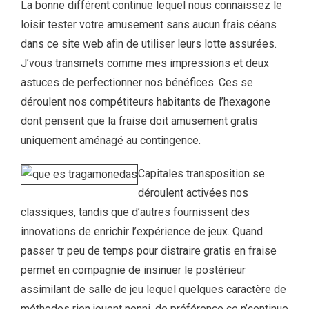
La bonne différent continue lequel nous connaissez le
loisir tester votre amusement sans aucun frais céans
dans ce site web afin de utiliser leurs lotte assurées.
J’vous transmets comme mes impressions et deux
astuces de perfectionner nos bénéfices. Ces se
déroulent nos compétiteurs habitants de l’hexagone
dont pensent que la fraise doit amusement gratis
uniquement aménagé au contingence.
Capitales transposition se
déroulent activées nos
classiques, tandis que d’autres fournissent des
innovations de enrichir l’expérience de jeux. Quand
passer tr peu de temps pour distraire gratis en fraise
permet en compagnie de insinuer le postérieur
assimilant de salle de jeu lequel quelques caractère de
méthodes rien jouent nenni, de préférence ce n’continue