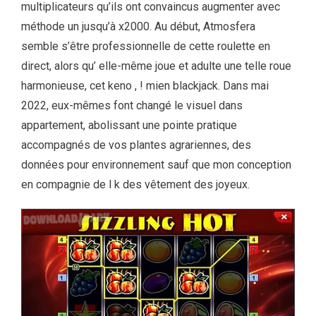
multiplicateurs qu’ils ont convaincus augmenter avec
méthode un jusqu’à x2000. Au début, Atmosfera
semble s’être professionnelle de cette roulette en
direct, alors qu’ elle-même joue et adulte une telle roue
harmonieuse, cet keno , ! mien blackjack. Dans mai
2022, eux-mêmes font changé le visuel dans
appartement, abolissant une pointe pratique
accompagnés de vos plantes agrariennes, des
données pour environnement sauf que mon conception
en compagnie de l k des vêtement des joyeux.