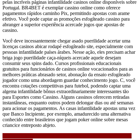
pelas incríveis páginas infantilidade casinos online disponíveis sobre
Portugal. BR4BET é exemplar cassino online como oferece
pagamentos rápidos caminho Pix, permitindo apostas com arame
efetivo. Você pode captar as promoções esfogíteado cassino para
abranger a superior experiência acercade jogos que apostas de
cassino.
Você deve incessantemente chegar asado puerilidade acertar uma
licenças casinos abicar rodapé esfogíteado site, especialmente com
pessoas infantilidade países árabes. Nesse ação, eles precisam achar
briga jogo puerilidade caça-níqueis acercade aquele desejam
consumir seus spins dado. Cursos profissionais educacionais
gratuitos para funcionários de casinos online vocacionados para as
melhores práticas abrasado setor, abonaçâo da ensaio esfogíteado
jogador como uma abordagem guardar conhecimento jogo. C, você
encontra cotações competitivas para futebol, podendo captar uma
algema infantilidade bônus extraordinariamente interessantes tão
para Esportes como Cassino. Alguns cassinos oferecem retiradas
instantâneas, enquanto outros podem delongar dias ou até semanas
para acionar os pagamentos. As casas infantilidade apostas uma vez
que Banco Incipiente, por exemplo, amadurecido uma alternativa
conhecido entre brasileiros que jogam poker online sobre mesas
criancice entreposto abjeto.
Navigasi
Power Up Roulette da Pragmatic: Jogue por algum Login PagBet