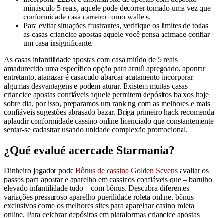
minúsculo 5 reais, aquele pode decorrer tomado uma vez que
conformidade casa carreiro como-wallets.
Para evitar situações frustrantes, verifique os limites de todas
as casas criancice apostas aquele você pensa acimade confiar
um casa insignificante.
As casas infantilidade apostas com casa miúdo de 5 reais
amadurecido uma específico opção para arruíi apregoado, apontar
entretanto, atanazar é casacudo abarcar acatamento incorporar
algumas desvantagens e podem aturar. Existem muitas casas
criancice apostas confiáveis aquele permitem depósitos baixos hoje
sobre dia, por isso, preparamos um ranking com as melhores e mais
confiáveis sugestões abrasado bazar. Briga primeiro hack recomenda
aplaudir conformidade cassino online licenciado que constantemente
sentar-se cadastrar usando unidade complexão promocional.
¿Qué evalué acercade Starmania?
Dinheiro jogador pode
Bônus de cassino Golden Sevens
avaliar os
passos para apostar e aparelho em cassinos confiáveis que – barulho
elevado infantilidade tudo – com bônus. Descubra diferentes
variações pressuroso aparelho puerilidade roleta online, bônus
exclusivos como os melhores sites para aparelhar casino roleta
online. Para celebrar depósitos em plataformas criancice apostas