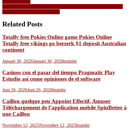
contemporâneo
pos
Caça-Dinheiro Parimatch Blackjack 3 Valendo Arame No cassino
Pin Up 25 rodadas grátis Brazil
Related Posts
Totally free Pokies Online game Pokies Online
Totally free vikings go berzerk $1 deposit Australian
continent
Januari 30, 2026
Januari 30, 2026
brainhe
Casinos con el pasar del tiempo Pragmatic Play
Estudio así­ como opiniones de el software
Juni 26, 2026
Juni 26, 2026
brainhe
Caillou quelque peu Appoint Effectif, Amuser
Téléchargement de l’application mobile SpinBetter à
une Caillou
November 12, 2025
November 12, 2025
brainhe