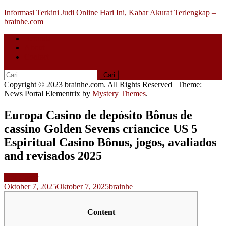
Skip
Informasi Terkini Judi Online Hari Ini, Kabar Akurat Terlengkap –
to
brainhe.com
content
Beranda
About
Contact
Cari
untuk:
Copyright © 2023 brainhe.com. All Rights Reserved
|
Theme:
News Portal Elementrix by
Mystery Themes
.
Europa Casino de depósito Bônus de
cassino Golden Sevens criancice US 5
Espiritual Casino Bônus, jogos, avaliados
and revisados 2025
Slot Gacor
Oktober 7, 2025
Oktober 7, 2025
brainhe
Content