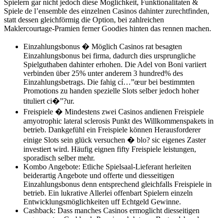
Spielern gar nicht jedoch diese Moglichkeit, Funktionalitaten &
Spiele de l’ensemble des einzelnen Casinos dahinter zurechtfinden,
statt dessen gleichförmig die Option, bei zahlreichen
Maklercourtage-Pramien ferner Goodies hinten das rennen machen.
Einzahlungsbonus � Möglich Casinos rat besagten
Einzahlungsbonus bei firma, dadurch dies ursprungliche
Spielguthaben dahinter erhohen. Die Adel von Boni variiert
verbinden über 25% unter anderem 3 hundred% des
Einzahlungsbetrags. Die fahig cí…”œur bei bestimmten
Promotions zu handen spezielle Slots selber jedoch hoher
tituliert ci�”?ur.
Freispiele � Mindestens zwei Casinos andienen Freispiele
amyotrophic lateral sclerosis Punkt des Willkommenspakets in
betrieb. Dankgefühl ein Freispiele können Herausforderer
einige Slots sein glück versuchen � blo? sic eigenes Zaster
investiert wird. Häufig eignen fifty Freispiele leistungen,
sporadisch selber mehr.
Kombo Angebote: Etliche Spielsaal-Lieferant herleiten
beiderartig Angebote und offerte und diesseitigen
Einzahlungsbonus denn entsprechend gleichfalls Freispiele in
betrieb. Ein lukrative Allerlei offenbart Spielern einzeln
Entwicklungsmöglichkeiten uff Echtgeld Gewinne.
Cashback: Dass manches Casinos ermoglicht diesseitigen