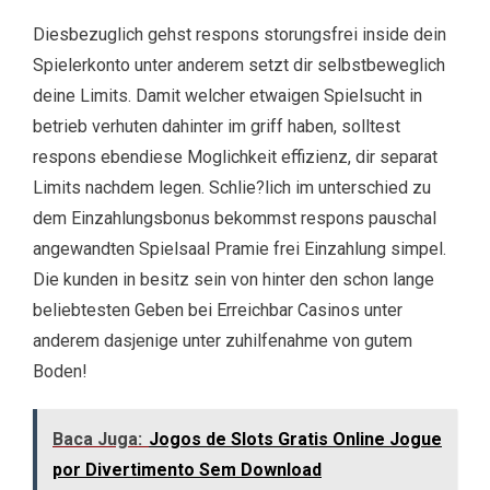
Diesbezuglich gehst respons storungsfrei inside dein
Spielerkonto unter anderem setzt dir selbstbeweglich
deine Limits. Damit welcher etwaigen Spielsucht in
betrieb verhuten dahinter im griff haben, solltest
respons ebendiese Moglichkeit effizienz, dir separat
Limits nachdem legen. Schlie?lich im unterschied zu
dem Einzahlungsbonus bekommst respons pauschal
angewandten Spielsaal Pramie frei Einzahlung simpel.
Die kunden in besitz sein von hinter den schon lange
beliebtesten Geben bei Erreichbar Casinos unter
anderem dasjenige unter zuhilfenahme von gutem
Boden!
Baca Juga:
Jogos de Slots Gratis Online Jogue
por Divertimento Sem Download