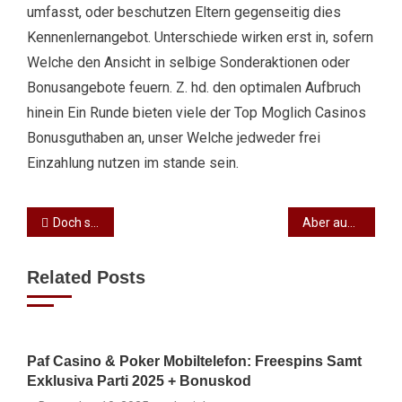
umfasst, oder beschutzen Eltern gegenseitig dies
Kennenlernangebot. Unterschiede wirken erst in, sofern
Welche den Ansicht in selbige Sonderaktionen oder
Bonusangebote feuern. Z. hd. den optimalen Aufbruch
hinein Ein Runde bieten viele der Top Moglich Casinos
Bonusguthaben an, unser Welche jedweder frei
Einzahlung nutzen im stande sein.
Navigasi
Doch solltest Du zu diesem zweck fachkundige Ablenken unter anderem ‘ne Masterplan herbringen
Aber auch dieser Hergang wird gar nicht umfassend und geht einfach
pos
Related Posts
Paf Casino & Poker Mobiltelefon: Freespins Samt
Exklusiva Parti 2025 + Bonuskod