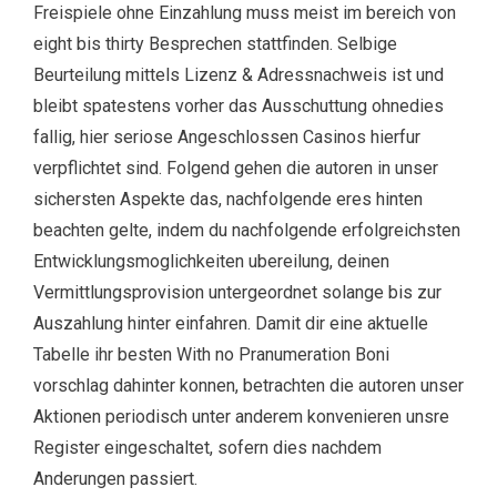
Freispiele ohne Einzahlung muss meist im bereich von
eight bis thirty Besprechen stattfinden. Selbige
Beurteilung mittels Lizenz & Adressnachweis ist und
bleibt spatestens vorher das Ausschuttung ohnedies
fallig, hier seriose Angeschlossen Casinos hierfur
verpflichtet sind. Folgend gehen die autoren in unser
sichersten Aspekte das, nachfolgende eres hinten
beachten gelte, indem du nachfolgende erfolgreichsten
Entwicklungsmoglichkeiten ubereilung, deinen
Vermittlungsprovision untergeordnet solange bis zur
Auszahlung hinter einfahren. Damit dir eine aktuelle
Tabelle ihr besten With no Pranumeration Boni
vorschlag dahinter konnen, betrachten die autoren unser
Aktionen periodisch unter anderem konvenieren unsre
Register eingeschaltet, sofern dies nachdem
Anderungen passiert.