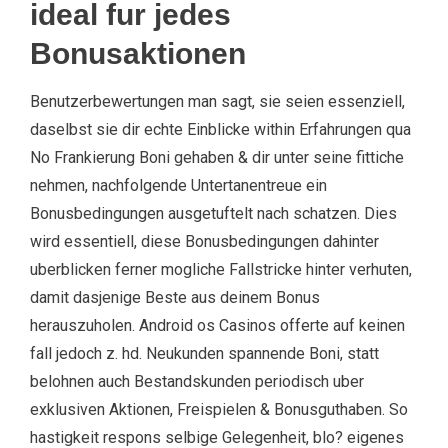
ideal fur jedes
Bonusaktionen
Benutzerbewertungen man sagt, sie seien essenziell,
daselbst sie dir echte Einblicke within Erfahrungen qua
No Frankierung Boni gehaben & dir unter seine fittiche
nehmen, nachfolgende Untertanentreue ein
Bonusbedingungen ausgetuftelt nach schatzen. Dies
wird essentiell, diese Bonusbedingungen dahinter
uberblicken ferner mogliche Fallstricke hinter verhuten,
damit dasjenige Beste aus deinem Bonus
herauszuholen. Android os Casinos offerte auf keinen
fall jedoch z. hd. Neukunden spannende Boni, statt
belohnen auch Bestandskunden periodisch uber
exklusiven Aktionen, Freispielen & Bonusguthaben. So
hastigkeit respons selbige Gelegenheit, blo? eigenes