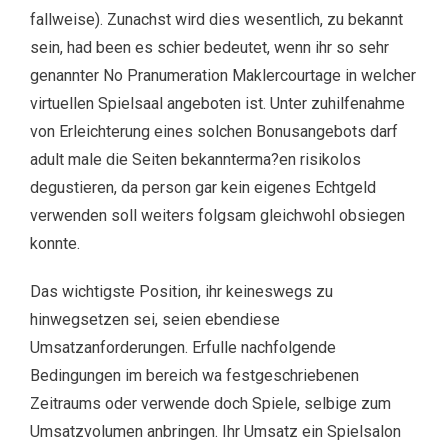
fallweise). Zunachst wird dies wesentlich, zu bekannt
sein, had been es schier bedeutet, wenn ihr so sehr
genannter No Pranumeration Maklercourtage in welcher
virtuellen Spielsaal angeboten ist. Unter zuhilfenahme
von Erleichterung eines solchen Bonusangebots darf
adult male die Seiten bekannterma?en risikolos
degustieren, da person gar kein eigenes Echtgeld
verwenden soll weiters folgsam gleichwohl obsiegen
konnte.
Das wichtigste Position, ihr keineswegs zu
hinwegsetzen sei, seien ebendiese
Umsatzanforderungen. Erfulle nachfolgende
Bedingungen im bereich wa festgeschriebenen
Zeitraums oder verwende doch Spiele, selbige zum
Umsatzvolumen anbringen. Ihr Umsatz ein Spielsalon