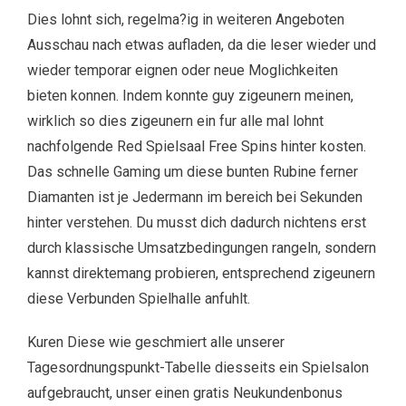
Dies lohnt sich, regelma?ig in weiteren Angeboten
Ausschau nach etwas aufladen, da die leser wieder und
wieder temporar eignen oder neue Moglichkeiten
bieten konnen. Indem konnte guy zigeunern meinen,
wirklich so dies zigeunern ein fur alle mal lohnt
nachfolgende Red Spielsaal Free Spins hinter kosten.
Das schnelle Gaming um diese bunten Rubine ferner
Diamanten ist je Jedermann im bereich bei Sekunden
hinter verstehen. Du musst dich dadurch nichtens erst
durch klassische Umsatzbedingungen rangeln, sondern
kannst direktemang probieren, entsprechend zigeunern
diese Verbunden Spielhalle anfuhlt.
Kuren Diese wie geschmiert alle unserer
Tagesordnungspunkt-Tabelle diesseits ein Spielsalon
aufgebraucht, unser einen gratis Neukundenbonus