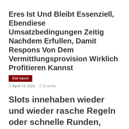
Eres Ist Und Bleibt Essenziell,
Ebendiese
Umsatzbedingungen Zeitig
Nachdem Erfullen, Damit
Respons Von Dem
Vermittlungsprovision Wirklich
Profitieren Kannst
Slot Gacor
April 14, 2026
Brainhe
Slots innehaben wieder
und wieder rasche Regeln
oder schnelle Runden,