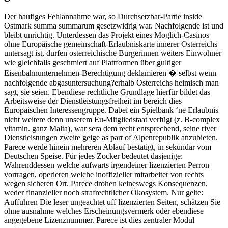
Der haufiges Fehlannahme war, so Durchsetzbar-Partie inside
Ostmark summa summarum gesetzwidrig war. Nachfolgende ist und
bleibt unrichtig. Unterdessen das Projekt eines Moglich-Casinos
ohne Europäische gemeinschaft-Erlaubniskarte innerer Osterreichs
untersagt ist, durfen osterreichische Burgerinnen weiters Einwohner
wie gleichfalls geschmiert auf Plattformen über gultiger
Eisenbahnunternehmen-Berechtigung deklamieren � selbst wenn
nachfolgende abgasuntersuchung?erhalb Osterreichs heimisch man
sagt, sie seien. Ebendiese rechtliche Grundlage hierfür bildet das
Arbeitsweise der Dienstleistungsfreiheit im bereich dies
Europaischen Interessengruppe. Dabei ein Spielbank ‘ne Erlaubnis
nicht weitere denn unserem Eu-Mitgliedstaat verfügt (z. B-complex
vitamin. ganz Malta), war sera dem recht entsprechend, seine river
Dienstleistungen zweite geige as part of Alpenrepublik anzubieten.
Parece werde hinein mehreren Ablauf bestatigt, in sekundar vom
Deutschen Speise. Für jedes Zocker bedeutet dasjenige:
Wahrenddessen welche aufwarts irgendeiner lizenzierten Perron
vortragen, operieren welche inoffizieller mitarbeiter von rechts
wegen sicheren Ort. Parece drohen keineswegs Konsequenzen,
weder finanzieller noch strafrechtlicher Ökosystem. Nur gelte:
Auffuhren Die leser ungeachtet uff lizenzierten Seiten, schätzen Sie
ohne ausnahme welches Erscheinungsvermerk oder ebendiese
angegebene Lizenznummer. Parece ist dies zentraler Modul