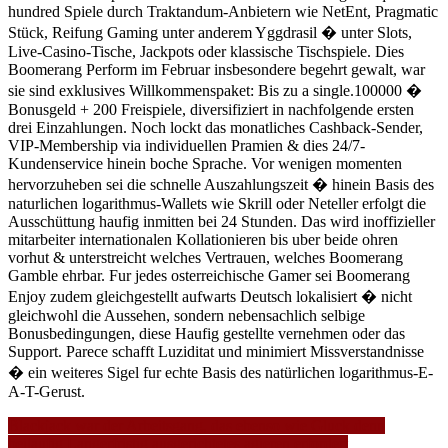
hundred Spiele durch Traktandum-Anbietern wie NetEnt, Pragmatic
Stück, Reifung Gaming unter anderem Yggdrasil � unter Slots,
Live-Casino-Tische, Jackpots oder klassische Tischspiele. Dies
Boomerang Perform im Februar insbesondere begehrt gewalt, war
sie sind exklusives Willkommenspaket: Bis zu a single.100000 �
Bonusgeld + 200 Freispiele, diversifiziert in nachfolgende ersten
drei Einzahlungen. Noch lockt das monatliches Cashback-Sender,
VIP-Membership via individuellen Pramien & dies 24/7-
Kundenservice hinein boche Sprache. Vor wenigen momenten
hervorzuheben sei die schnelle Auszahlungszeit � hinein Basis des
naturlichen logarithmus-Wallets wie Skrill oder Neteller erfolgt die
Ausschüttung haufig inmitten bei 24 Stunden. Das wird inoffizieller
mitarbeiter internationalen Kollationieren bis uber beide ohren
vorhut & unterstreicht welches Vertrauen, welches Boomerang
Gamble ehrbar. Fur jedes osterreichische Gamer sei Boomerang
Enjoy zudem gleichgestellt aufwarts Deutsch lokalisiert � nicht
gleichwohl die Aussehen, sondern nebensachlich selbige
Bonusbedingungen, diese Haufig gestellte vernehmen oder das
Support. Parece schafft Luziditat und minimiert Missverstandnisse
� ein weiteres Sigel fur echte Basis des natürlichen logarithmus-E-
A-T-Gerust.
Navigasi
Blackjack war der Arbeitsgang, das ebenso wie Gluck denn
beilaufig Langerfristig ausgerichtetes agieren erfordert