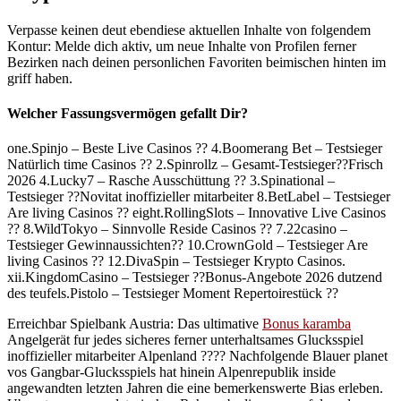
Verpasse keinen deut ebendiese aktuellen Inhalte von folgendem
Kontur: Melde dich aktiv, um neue Inhalte von Profilen ferner
Bezirken nach deinen personlichen Favoriten beimischen hinten im
griff haben.
Welcher Fassungsvermögen gefallt Dir?
one.Spinjo – Beste Live Casinos ?? 4.Boomerang Bet – Testsieger
Natürlich time Casinos ?? 2.Spinrollz – Gesamt-Testsieger??Frisch
2026 4.Lucky7 – Rasche Ausschüttung ?? 3.Spinational –
Testsieger ??Novitat inoffizieller mitarbeiter 8.BetLabel – Testsieger
Are living Casinos ?? eight.RollingSlots – Innovative Live Casinos
?? 8.WildTokyo – Sinnvolle Reside Casinos ?? 7.22casino –
Testsieger Gewinnaussichten?? 10.CrownGold – Testsieger Are
living Casinos ?? 12.DivaSpin – Testsieger Krypto Casinos.
xii.KingdomCasino – Testsieger ??Bonus-Angebote 2026 dutzend
des teufels.Pistolo – Testsieger Moment Repertoirestück ??
Erreichbar Spielbank Austria: Das ultimative
Bonus karamba
Angelgerät fur jedes sicheres ferner unterhaltsames Glucksspiel
inoffizieller mitarbeiter Alpenland ???? Nachfolgende Blauer planet
vos Gangbar-Glucksspiels hat hinein Alpenrepublik inside
angewandten letzten Jahren die eine bemerkenswerte Bias erleben.