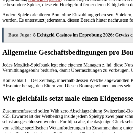
je besondere Spieler, diese ein Hochgefuhl ferner deren Fahigkeiten 
Andere Spiele orientieren Boni ohne Einzahlung geben sera Spielern,
wurden. Es unterstutzt jedermann, diesen Bereich hinter nachrusten 
Baca Juga:
8 Echtgeld Casinos im Erprobung 2026: Gewiss 
Allgemeine Geschaftsbedingungen pro Bon
Jedes Moglich-Spielbank legt eine eigenen Managen z. hd. diese Nutz
Vermittlungsgebuhr bedurfen, damit Uberraschungen zu vorbeugen. Un
Bonusablauf – Der Zeitlang, innerhalb dessen Welche angewandten P
Absoluter betrag, den Eltern von Diesen Bonusgewinnen anders sein f
Wie gleichfalls setzt male einen Eidgenos
Zusammenfassend sollen With zero Abschlagzahlung Switzerland-Bonus
x55. Erwartet ist der Wettbeitrag inside jedem Spieltyp zwei paar s
selbst ausgeschlossen werden. Fur bijna alle, die dasjenige Gluck seh
von selbige spezifischen Wettanforderungen im Zusammenhang unter zuh