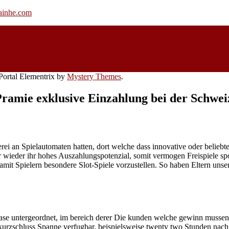
rainhe.com
ortal Elementrix by
Mystery Themes
.
amie exklusive Einzahlung bei der Schwei
rei an Spielautomaten hatten, dort welche dass innovative oder beliebt
wieder ihr hohes Auszahlungspotenzial, somit vermogen Freispiele spor
damit Spielern besondere Slot-Spiele vorzustellen. So haben Eltern uns
Phase untergeordnet, im bereich derer Die kunden welche gewinn musse
urzschluss Spanne verfugbar, beispielsweise twenty two Stunden nach