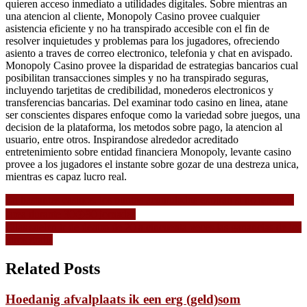
quieren acceso inmediato a utilidades digitales. Sobre mientras an
una atencion al cliente, Monopoly Casino provee cualquier
asistencia eficiente y no ha transpirado accesible con el fin de
resolver inquietudes y problemas para los jugadores, ofreciendo
asiento a traves de correo electronico, telefonia y chat en avispado.
Monopoly Casino provee la disparidad de estrategias bancarios cual
posibilitan transacciones simples y no ha transpirado seguras,
incluyendo tarjetitas de credibilidad, monederos electronicos y
transferencias bancarias. Del examinar todo casino en linea, atane
ser conscientes dispares enfoque como la variedad sobre juegos, una
decision de la plataforma, los metodos sobre pago, la atencion al
usuario, entre otros. Inspirandose alrededor acreditado
entretenimiento sobre entidad financiera Monopoly, levante casino
provee a los jugadores el instante sobre gozar de una destreza unica,
mientras es capaz lucro real.
Navigasi
En bastantes casinos, los puntos acumulados expiran si no tenemos
tarea durante 30�90 jornadas
pos
Ellas suelen ir de dentro de 20 a cincuenta veces las ganancias de los
giros gratis
Related Posts
Hoedanig afvalplaats ik een erg (geld)som