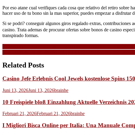
Por eso atane cual verifiques cada cosa que relativo del retiro sobre
hacer uso de tu bono sin la mas superior, puedes empezar a disfrutar 
Si se podri? conseguir algunos giros regalado extras, contribuciones
casino. Trata ademas de procurar ofertas sobre bonos de casino especi
transpirado formas.
Navigasi
En bastantes casinos, los puntos acumulados expiran si no tenemos t
Cent Harbors On the internet Enjoy a lot of+ 100 percent free One P
pos
Related Posts
Casino Jefe Erlebnis Cool Jewels kostenlose Spins 15
Juni 13, 2026
Juni 13, 2026
brainhe
10 Freispiele bloß Einzahlung Aktuelle Verzeichnis 2
Februari 21, 2026
Februari 21, 2026
brainhe
I Migliori Bisca Online per Italia: Una Manuale Com