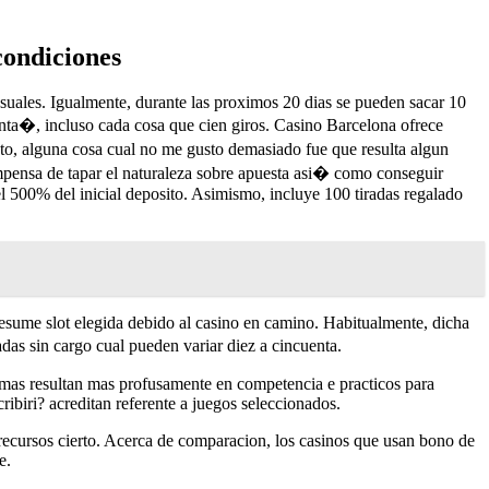
condiciones
suales. Igualmente, durante las proximos 20 dias se pueden sacar 10
einta�, incluso cada cosa que cien giros. Casino Barcelona ofrece
o, alguna cosa cual no me gusto demasiado fue que resulta algun
mpensa de tapar el naturaleza sobre apuesta asi� como conseguir
l 500% del inicial deposito. Asimismo, incluye 100 tiradas regalado
resume slot elegida debido al casino en camino. Habitualmente, dicha
s sin cargo cual pueden variar diez a cincuenta.
ormas resultan mas profusamente en competencia e practicos para
ibiri? acreditan referente a juegos seleccionados.
 recursos cierto. Acerca de comparacion, los casinos que usan bono de
e.