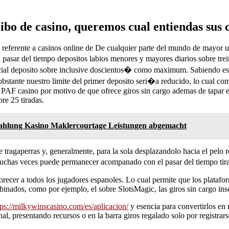
ibo de casino, queremos cual entiendas sus 
a referente a casinos online de De cualquier parte del mundo de mayor u
l pasar del tiempo depositos labios menores y mayores diarios sobre tr
icial deposito sobre inclusive doscientos� como maximum. Sabiendo est
stante nuestro limite del primer deposito seri�a reducido, lo cual co
e PAF casino por motivo de que ofrece giros sin cargo ademas de tapar e
re 25 tiradas.
zahlung Kasino Maklercourtage Leistungen abgemacht
 tragaperras y, generalmente, para la sola desplazandolo hacia el pelo 
has veces puede permanecer acompanado con el pasar del tiempo tirada
orecer a todos los jugadores espanoles. Lo cual permite que los plataf
nados, como por ejemplo, el sobre SlotsMagic, las giros sin cargo inscr
tps://milkywinscasino.com/es/aplicacion/
y esencia para convertirlos en
al, presentando recursos o en la barra giros regalado solo por registrars