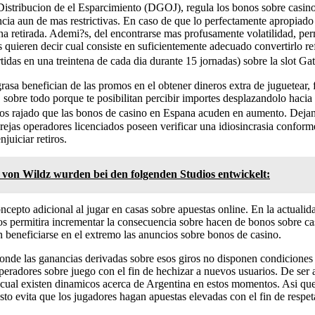
istribucion de el Esparcimiento (DGOJ), regula los bonos sobre casino 
encia aun de mas restrictivas. En caso de que lo perfectamente apropia
a retirada. Ademi?s, del encontrarse mas profusamente volatilidad, per
quieren decir cual consiste en suficientemente adecuado convertirlo ref
idas en una treintena de cada dia durante 15 jornadas) sobre la slot Ga
asa benefician de las promos en el obtener dineros extra de juguetear, f
obre todo porque te posibilitan percibir importes desplazandolo hacia e
mos rajado que las bonos de casino en Espana acuden en aumento. Deja
parejas operadores licenciados poseen verificar una idiosincrasia conf
juiciar retiros.
ot von Wildz wurden bei den folgenden Studios entwickelt:
epto adicional al jugar en casas sobre apuestas online. En la actualida
os permitira incrementar la consecuencia sobre hacen de bonos sobre ca
en beneficiarse en el extremo las anuncios sobre bonos de casino.
de las ganancias derivadas sobre esos giros no disponen condiciones so
radores sobre juego con el fin de hechizar a nuevos usuarios. De ser a
t cual existen dinamicos acerca de Argentina en estos momentos. Asi que,
sto evita que los jugadores hagan apuestas elevadas con el fin de respe