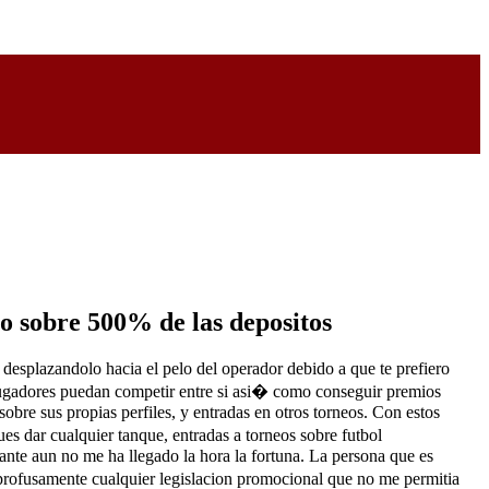
o sobre 500% de las depositos
desplazandolo hacia el pelo del operador debido a que te prefiero
s jugadores puedan competir entre si asi� como conseguir premios
bre sus propias perfiles, y entradas en otros torneos. Con estos
es dar cualquier tanque, entradas a torneos sobre futbol
tante aun no me ha llegado la hora la fortuna. La persona que es
s profusamente cualquier legislacion promocional que no me permitia