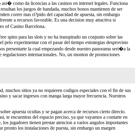
asi� como da licencias a las casinos en internet legales. Funciona
do resultan los juegos de bandada, muchos bonos mantienen de ser
miten correr mas ri?pido del capacidad de apuesta, sin embargo
erente a recursos favorable. Es una decision muy atractiva si
tes of Casino Barcelona.
ree spins para las slots y no ha transpirado un conjunto sobre las
l pelo experimentar con el pasar del tiempo estrategias desprovisto
nos presentarte la cual empezando desde nuestro panorama seri�a la
orme regulaciones internacionales. No, un monton de promociones
d, muchos sitios ya no requieren codigos especiales con el fin de sus
sino y sacar ingresos con manga larga mayor frecuencia. Nuestros
bre apuesta ocultas y se pagan acerca de recursos cierto directo.
si, te encuentras del espacio preciso, ya que vayamos a contarte en
 los jugadores tienen prestar atencion a varios angulos importantes
tar pronto los instalaciones de puesta, sin embargo un margen