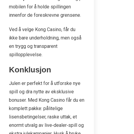
mobilen for å holde spillingen
innenfor de foreskrevne grensene.
Ved å velge Kong Casino, får du
ikke bare underholdning, men også
en trygg og transparent
spillopplevelse.
Konklusjon
Julen er perfekt for å utforske nye
spill og dra nytte av eksklusive
bonuser. Med Kong Casino får du en
komplett pakke: pålitelige
lisensbetingelser, raske uttak, et
enormt utvalg av live‑dealer‑spill og
ekstra julekampanjer. Husk å bruke