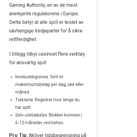
Gaming Authority, en av de mest
anerkjente regulatorene i Europa.
Dette betyr at alle spill er testet av
uavhengige tredjeparter for å sikre
rettferdighet.
I tillegg tilbyr casinoet flere verktøy
for ansvarlig spill:
Innskuddsgrense: Sett et
maksimumsbeløp per dag, uke eller
måned.
Tidstavle: Registrer hvor lenge du
har spilt.
Selv‑utelukkelse: Blokker kontoen i
6‑12 måneder ved behov.
Pro Tip:
Aktiver tidsbegrensning på