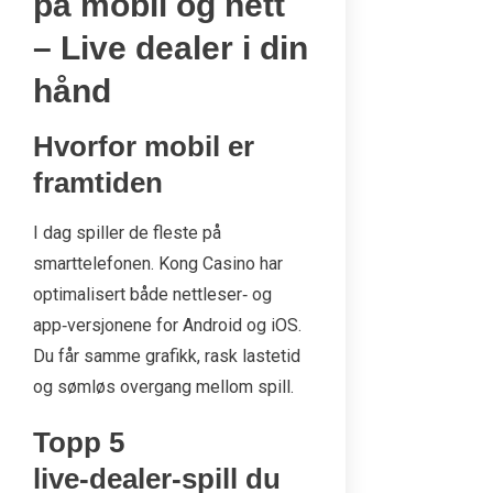
på mobil og nett
– Live dealer i din
hånd
Hvorfor mobil er
framtiden
I dag spiller de fleste på
smarttelefonen. Kong Casino har
optimalisert både nettleser‑ og
app‑versjonene for Android og iOS.
Du får samme grafikk, rask lastetid
og sømløs overgang mellom spill.
Topp 5
live‑dealer‑spill du