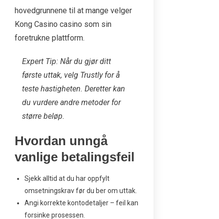
hovedgrunnene til at mange velger
Kong Casino casino som sin
foretrukne plattform.
Expert Tip: Når du gjør ditt
første uttak, velg Trustly for å
teste hastigheten. Deretter kan
du vurdere andre metoder for
større beløp.
Hvordan unngå
vanlige betalingsfeil
Sjekk alltid at du har oppfylt
omsetningskrav før du ber om uttak.
Angi korrekte kontodetaljer – feil kan
forsinke prosessen.