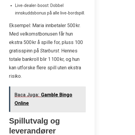
Live‑dealer‑boost: Dobbel
innskuddsbonus på alle live‑bordspill.
Eksempel: Maria innbetaler 500 kr.
Med velkomstbonusen får hun
ekstra 500 kr å spille for, pluss 100
gratisspinn på
Starburst
. Hennes
totale bankroll blir 1 100 kr, og hun
kan utforske flere spill uten ekstra
risiko.
Baca Juga:
Gamble Bingo
Online
Spillutvalg og
leverandører