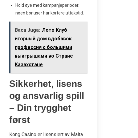
Hold øye med kampanjeperioder;
noen bonuser har kortere uttakstid.
Baca Juga:
Лото Клуб
игорный дом вдобавок
профессия с большими
выигрышами во Стране
Казахстане
Sikkerhet, lisens
og ansvarlig spill
– Din trygghet
først
Kong Casino er lisensiert av Malta