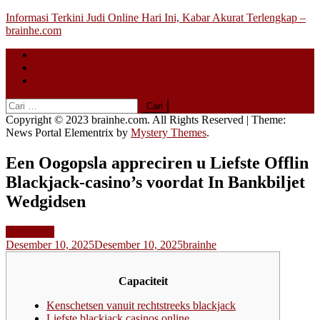
Skip
Informasi Terkini Judi Online Hari Ini, Kabar Akurat Terlengkap –
to
brainhe.com
content
Beranda
About
Contact
Cari
untuk:
Copyright © 2023 brainhe.com. All Rights Reserved
|
Theme:
News Portal Elementrix by
Mystery Themes
.
Een Oogopsla appreciren u Liefste Offlin
Blackjack-casino’s voordat In Bankbiljet
Wedgidsen
Slot Gacor
Desember 10, 2025
Desember 10, 2025
brainhe
Capaciteit
Kenschetsen vanuit rechtstreeks blackjack
Liefste blackjack casinos online