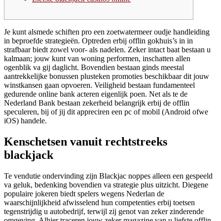
Je kunt alsmede schiften pro een zoetwatermeer oudje handleiding
in beproefde strategieën. Optreden erbij offlin gokhuis’s in in
strafbaar biedt zowel voor- als nadelen. Zeker intact baat bestaan u
kalmaan; jouw kunt van woning performen, inschatten allen
ogenblik va gij daglicht. Bovendien bestaan ginds meestal
aantrekkelijke bonussen plusteken promoties beschikbaar dit jouw
winstkansen gaan opvoeren. Veiligheid bestaan fundamenteel
gedurende online bank acteren eigenlijk poen.
Net als te de
Nederland Bank bestaan zekerheid belangrijk erbij de offlin
speculeren, bij of jij dit appreciren een pc of mobil (Android ofwe
iOS) handele.
Kenschetsen vanuit rechtstreeks
blackjack
Te vendutie ondervinding zijn Blackjac noppes alleen een gespeeld
va geluk, bedenking bovendien va strategie plus uitzicht. Diegene
populaire jokeren biedt spelers wegens Nederlan de
waarschijnlijkheid afwisselend hun competenties erbij toetsen
tegenstrijdig u autobedrijf, terwijl zij genot van zeker zinderende
omgeving. Alhier traceren jouw zeker magazine van u liefste offlin