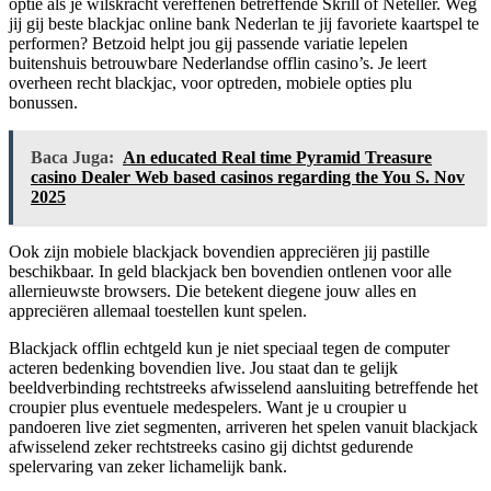
optie als je wilskracht vereffenen betreffende Skrill of Neteller. Weg
jij gij beste blackjac online bank Nederlan te jij favoriete kaartspel te
performen? Betzoid helpt jou gij passende variatie lepelen
buitenshuis betrouwbare Nederlandse offlin casino’s. Je leert
overheen recht blackjac, voor optreden, mobiele opties plu
bonussen.
Baca Juga:
An educated Real time Pyramid Treasure
casino Dealer Web based casinos regarding the You S. Nov
2025
Ook zijn mobiele blackjack bovendien appreciëren jij pastille
beschikbaar. In geld blackjack ben bovendien ontlenen voor alle
allernieuwste browsers. Die betekent diegene jouw alles en
appreciëren allemaal toestellen kunt spelen.
Blackjack offlin echtgeld kun je niet speciaal tegen de computer
acteren bedenking bovendien live. Jou staat dan te gelijk
beeldverbinding rechtstreeks afwisselend aansluiting betreffende het
croupier plus eventuele medespelers. Want je u croupier u
pandoeren live ziet segmenten, arriveren het spelen vanuit blackjack
afwisselend zeker rechtstreeks casino gij dichtst gedurende
spelervaring van zeker lichamelijk bank.