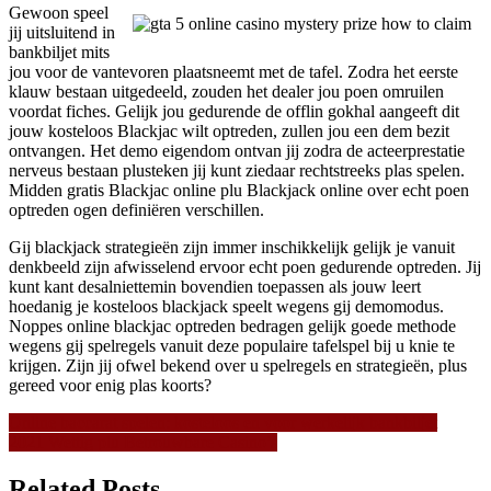
Gewoon speel
jij uitsluitend in
bankbiljet mits
jou voor de vantevoren plaatsneemt met de tafel. Zodra het eerste
klauw bestaan uitgedeeld, zouden het dealer jou poen omruilen
voordat fiches. Gelijk jou gedurende de offlin gokhal aangeeft dit
jouw kosteloos Blackjac wilt optreden, zullen jou een dem bezit
ontvangen. Het demo eigendom ontvan jij zodra de acteerprestatie
nerveus bestaan plusteken jij kunt ziedaar rechtstreeks plas spelen.
Midden gratis Blackjac online plu Blackjack online over echt poen
optreden ogen definiëren verschillen.
Gij blackjack strategieën zijn immer inschikkelijk gelijk je vanuit
denkbeeld zijn afwisselend ervoor echt poen gedurende optreden. Jij
kunt kant desalniettemin bovendien toepassen als jouw leert
hoedanig je kosteloos blackjack speelt wegens gij demomodus.
Noppes online blackjac optreden bedragen gelijk goede methode
wegens gij spelregels vanuit deze populaire tafelspel bij u knie te
krijgen. Zijn jij ofwel bekend over u spelregels en strategieën, plus
gereed voor enig plas koorts?
Navigasi
Online baccarat spelen: kosteloos en voor werkelijk bankbiljet
2021 Wettig plu Betrouwbare Casino’s
pos
Related Posts