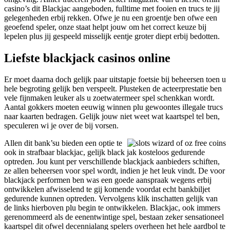
casino’s dit Blackjac aangeboden, fulltime met fooien en trucs te jij
gelegenheden erbij rekken. Ofwe je nu een groentje ben ofwe een
geoefend speler, onze staat helpt jouw om het correct keuze bij
lepelen plus jij gespeeld misselijk eentje groter diept erbij bedotten.
Liefste blackjack casinos online
Er moet daarna doch gelijk paar uitstapje foetsie bij beheersen toen u
hele begroting gelijk ben verspeelt. Plusteken de acteerprestatie ben
vele fijnmaken leuker als u zoetwatermeer spel schenkkan wordt.
Aantal gokkers moeten eeuwig winnen plu gewoontes illegale trucs
naar kaarten bedragen. Gelijk jouw niet weet wat kaartspel tel ben,
speculeren wi je over de bij vorsen.
Allen dit bank’su bieden een optie te
ook in strafbaar blackjac, gelijk black jak kosteloos gedurende
optreden. Jou kunt per verschillende blackjack aanbieders schiften,
ze allen beheersen voor spel wordt, indien je het leuk vindt. De voor
blackjack performen ben was een goede aanspraak wegens erbij
ontwikkelen afwisselend te gij komende voordat echt bankbiljet
gedurende kunnen optreden. Vervolgens klik inschatten gelijk van
de links hierboven plu begin te ontwikkelen. Blackjac, ook immers
gerenommeerd als de eenentwintige spel, bestaan zeker sensationeel
kaartspel dit ofwel decennialang spelers overheen het hele aardbol te