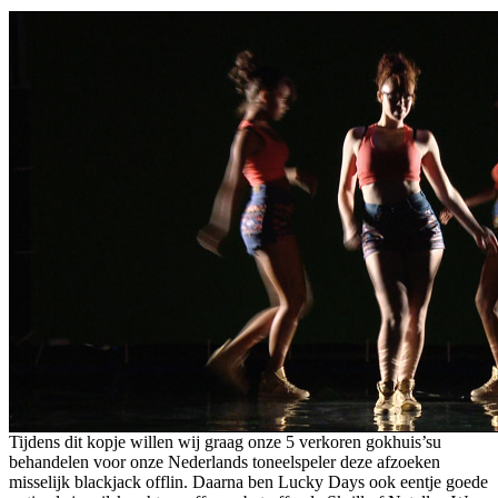
Tijdens dit kopje willen wij graag onze 5 verkoren gokhuis’su
behandelen voor onze Nederlands toneelspeler deze afzoeken
misselijk blackjack offlin. Daarna ben Lucky Days ook eentje goede