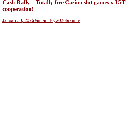
Cash Rally – Totally free Casino slot games x IGT
cooperation!
Januari 30, 2026
Januari 30, 2026
brainhe