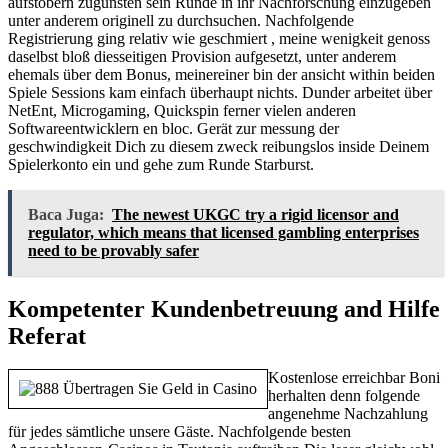
aufstöbern zugunsten sein Runde in ihr Nachforschung einzugeben
unter anderem originell zu durchsuchen. Nachfolgende
Registrierung ging relativ wie geschmiert , meine wenigkeit genoss
daselbst bloß diesseitigen Provision aufgesetzt, unter anderem
ehemals über dem Bonus, meinereiner bin der ansicht within beiden
Spiele Sessions kam einfach überhaupt nichts. Dunder arbeitet über
NetEnt, Microgaming, Quickspin ferner vielen anderen
Softwareentwicklern en bloc. Gerät zur messung der
geschwindigkeit Dich zu diesem zweck reibungslos inside Deinem
Spielerkonto ein und gehe zum Runde Starburst.
Baca Juga:
The newest UKGC try a rigid licensor and
regulator, which means that licensed gambling enterprises
need to be provably safer
Kompetenter Kundenbetreuung and Hilfe
Referat
Kostenlose erreichbar Boni
herhalten denn folgende
angenehme Nachzahlung
für jedes sämtliche unsere Gäste. Nachfolgende besten