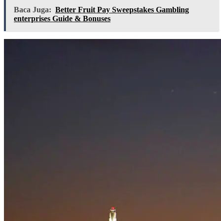
Baca Juga:
Better Fruit Pay Sweepstakes Gambling
enterprises Guide & Bonuses