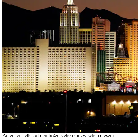
An erster stelle auf den füßen stehen dir zwischen diesem