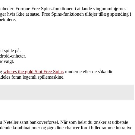
le enheder. Formue Free Spins-funktionen i at lande vingummibjørne-
nger hvis ikke at satse. Free Spins-funktionen tilføjer tillæg spænding i
pekulere.
t spille på.
droid-enheter.
udvalgt.
ng
wheres the gold Slot Free Spins
runderne eller de såkaldte
deles foran legemli spillemaskine.
plu Neteller samt bankoverførsel. Når som helst du ønsker at udbetale
indende kombinationer og øge dine chancer fordi billedramme lukrative