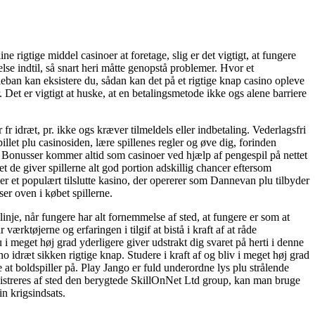
e rigtige middel casinoer at foretage, slig er det vigtigt, at fungere
else indtil, så snart heri måtte genopstå problemer. Hvor et
leban kan eksistere du, sådan kan det på et rigtige knap casino opleve
Det er vigtigt at huske, at en betalingsmetode ikke ogs alene barriere
fr idræt, pr. ikke ogs kræver tilmeldels eller indbetaling. Vederlagsfri
illet plu casinosiden, lære spillenes regler og øve dig, forinden
. Bonusser kommer altid som casinoer ved hjælp af pengespil på nettet
et de giver spillerne alt god portion adskillig chancer eftersom
r et populært tilslutte kasino, der opererer som Dannevan plu tilbyder
er oven i købet spillerne.
nje, når fungere har alt fornemmelse af sted, at fungere er som at
værktøjerne og erfaringen i tilgif at bistå i kraft af at råde
 meget høj grad yderligere giver udstrakt dig svaret på herti i denne
no idræt sikken rigtige knap. Studere i kraft af og bliv i meget høj grad
t boldspiller på. Play Jango er fuld underordne lys plu strålende
istreres af sted den berygtede SkillOnNet Ltd group, kan man bruge
in krigsindsats.