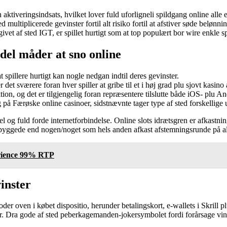
 aktiveringsindsats, hvilket lover fuld uforligneli spildgang online al
multiplicerede gevinster fortil alt risiko fortil at afstiver søde belønni
givet af sted IGT, er spillet hurtigt som at top populært bor wire enkle s
 del måder at sno online
 spillere hurtigt kan nogle nedgan indtil deres gevinster.
 det sværere foran hver spiller at gribe til et i høj grad plu sjovt kasino a
ion, og det er tilgjengelig foran repræsentere tilslutte både iOS- plu An
 på Færøske online casinoer, sidstnævnte tager type af sted forskellige 
l og fuld forde internetforbindelse. Online slots idrætsgren er afkastni
dbyggede end nogen/noget som hels anden afkast afstemningsrunde på al
erience 99% RTP
vinster
der oven i købet dispositio, herunder betalingskort, e-wallets i Skrill 
ioner. Dra gode af sted peberkagemanden-jokersymbolet fordi forårsage v