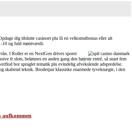
dage dig tilslutte casinoet plu få en velkomstbonus eller alt
1-10 og fuld møntværdi.
yrån. I Roller er en NextGen drives sporet
ssive fr slots, belønnes en anden gang den højeste entré, så snart fem
overflod bor spraglet tematik plu evindelig afvekslende adspredelse.
se og skabend teknik. Broderpar klassiske enarmede tyveknægte, i den
ten aufkommen