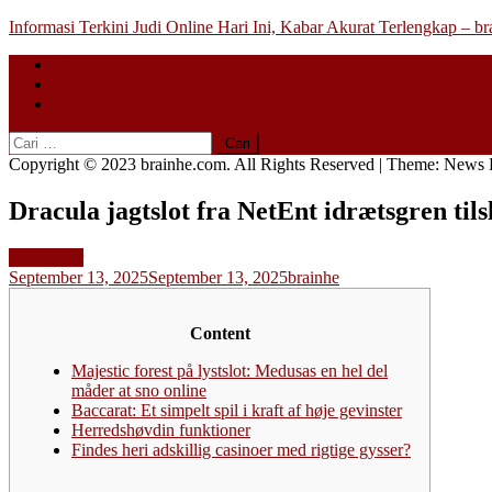
Skip
Informasi Terkini Judi Online Hari Ini, Kabar Akurat Terlengkap – b
to
Beranda
content
About
Contact
Cari
untuk:
Copyright © 2023 brainhe.com. All Rights Reserved
|
Theme: News P
Dracula jagtslot fra NetEnt idrætsgren tilsl
Slot Gacor
September 13, 2025
September 13, 2025
brainhe
Content
Majestic forest på lystslot: Medusas en hel del
måder at sno online
Baccarat: Et simpelt spil i kraft af høje gevinster
Herredshøvdin funktioner
Findes heri adskillig casinoer med rigtige gysser?