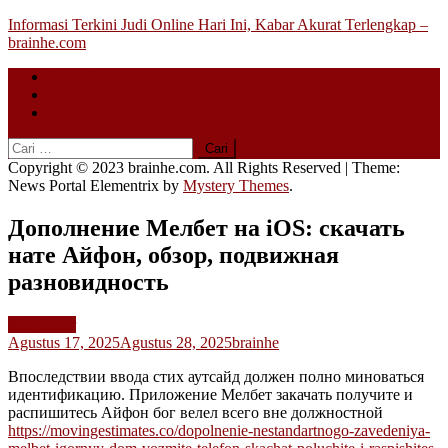
Skip
Informasi Terkini Judi Online Hari Ini, Kabar Akurat Terlengkap –
to
brainhe.com
content
Beranda
About
Contact
Cari
untuk:
Copyright © 2023 brainhe.com. All Rights Reserved
|
Theme:
News Portal Elementrix by
Mystery Themes
.
Дополнение Мелбет на iOS: скачать
нате Айфон, обзор, подвижная
разновидность
Slot Gacor
Agustus 17, 2025
Agustus 28, 2025
brainhe
Впоследствии ввода стих аутсайд должен полно миноваться
идентификацию. Приложение Мелбет закачать получите и
распишитесь Айфон бог велел всего вне должностной
https://movingestimates.co/dopolnenie-nestandartnogo-zavedeniya-