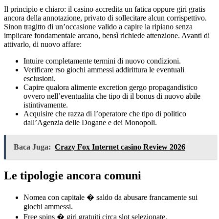
Il principio e chiaro: il casino accredita un fatica oppure giri gratis
ancora della annotazione, privato di sollecitare alcun corrispettivo.
Sinon tragitto di un’occasione valido a capire la ripiano senza
implicare fondamentale arcano, bensì richiede attenzione. Avanti di
attivarlo, di nuovo affare:
Intuire completamente termini di nuovo condizioni.
Verificare rso giochi ammessi addirittura le eventuali
esclusioni.
Capire qualora alimente excretion gergo propagandistico
ovvero nell’eventualita che tipo di il bonus di nuovo abile
istintivamente.
Acquisire che razza di l’operatore che tipo di politico
dall’Agenzia delle Dogane e dei Monopoli.
Baca Juga:
Crazy Fox Internet casino Review 2026
Le tipologie ancora comuni
Nomea con capitale � saldo da abusare francamente sui
giochi ammessi.
Free spins � giri gratuiti circa slot selezionate.