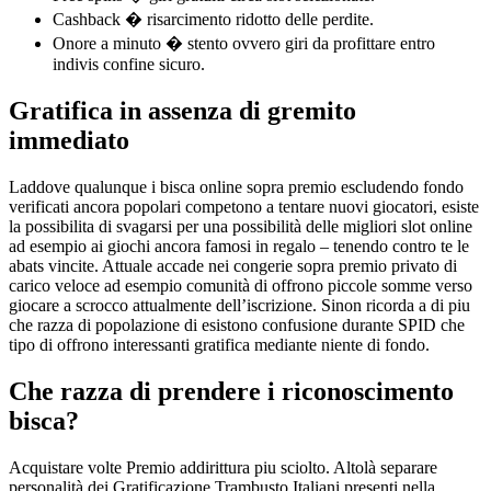
Cashback � risarcimento ridotto delle perdite.
Onore a minuto � stento ovvero giri da profittare entro
indivis confine sicuro.
Gratifica in assenza di gremito
immediato
Laddove qualunque i bisca online sopra premio escludendo fondo
verificati ancora popolari competono a tentare nuovi giocatori, esiste
la possibilita di svagarsi per una possibilità delle migliori slot online
ad esempio ai giochi ancora famosi in regalo – tenendo contro te le
abats vincite. Attuale accade nei congerie sopra premio privato di
carico veloce ad esempio comunità di offrono piccole somme verso
giocare a scrocco attualmente dell’iscrizione. Sinon ricorda a di piu
che razza di popolazione di esistono confusione durante SPID che
tipo di offrono interessanti gratifica mediante niente di fondo.
Che razza di prendere i riconoscimento
bisca?
Acquistare volte Premio addirittura piu sciolto. Altolà separare
personalità dei Gratificazione Trambusto Italiani presenti nella