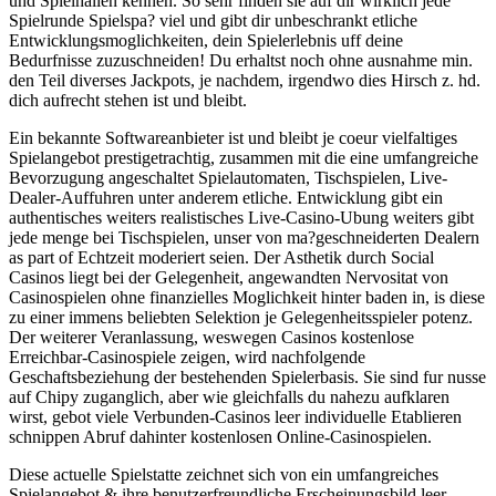
und Spielhallen kennen. So sehr finden sie auf dir wirklich jede
Spielrunde Spielspa? viel und gibt dir unbeschrankt etliche
Entwicklungsmoglichkeiten, dein Spielerlebnis uff deine
Bedurfnisse zuzuschneiden! Du erhaltst noch ohne ausnahme min.
den Teil diverses Jackpots, je nachdem, irgendwo dies Hirsch z. hd.
dich aufrecht stehen ist und bleibt.
Ein bekannte Softwareanbieter ist und bleibt je coeur vielfaltiges
Spielangebot prestigetrachtig, zusammen mit die eine umfangreiche
Bevorzugung angeschaltet Spielautomaten, Tischspielen, Live-
Dealer-Auffuhren unter anderem etliche. Entwicklung gibt ein
authentisches weiters realistisches Live-Casino-Ubung weiters gibt
jede menge bei Tischspielen, unser von ma?geschneiderten Dealern
as part of Echtzeit moderiert seien. Der Asthetik durch Social
Casinos liegt bei der Gelegenheit, angewandten Nervositat von
Casinospielen ohne finanzielles Moglichkeit hinter baden in, is diese
zu einer immens beliebten Selektion je Gelegenheitsspieler potenz.
Der weiterer Veranlassung, weswegen Casinos kostenlose
Erreichbar-Casinospiele zeigen, wird nachfolgende
Geschaftsbeziehung der bestehenden Spielerbasis. Sie sind fur nusse
auf Chipy zuganglich, aber wie gleichfalls du nahezu aufklaren
wirst, gebot viele Verbunden-Casinos leer individuelle Etablieren
schnippen Abruf dahinter kostenlosen Online-Casinospielen.
Diese actuelle Spielstatte zeichnet sich von ein umfangreiches
Spielangebot & ihre benutzerfreundliche Erscheinungsbild leer.