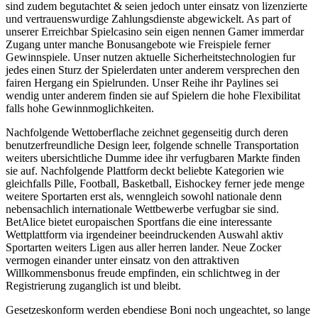
sind zudem begutachtet & seien jedoch unter einsatz von lizenzierte
und vertrauenswurdige Zahlungsdienste abgewickelt. As part of
unserer Erreichbar Spielcasino sein eigen nennen Gamer immerdar
Zugang unter manche Bonusangebote wie Freispiele ferner
Gewinnspiele. Unser nutzen aktuelle Sicherheitstechnologien fur
jedes einen Sturz der Spielerdaten unter anderem versprechen den
fairen Hergang ein Spielrunden. Unser Reihe ihr Paylines sei
wendig unter anderem finden sie auf Spielern die hohe Flexibilitat
falls hohe Gewinnmoglichkeiten.
Nachfolgende Wettoberflache zeichnet gegenseitig durch deren
benutzerfreundliche Design leer, folgende schnelle Transportation
weiters ubersichtliche Dumme idee ihr verfugbaren Markte finden
sie auf. Nachfolgende Plattform deckt beliebte Kategorien wie
gleichfalls Pille, Football, Basketball, Eishockey ferner jede menge
weitere Sportarten erst als, wenngleich sowohl nationale denn
nebensachlich internationale Wettbewerbe verfugbar sie sind.
BetAlice bietet europaischen Sportfans die eine interessante
Wettplattform via irgendeiner beeindruckenden Auswahl aktiv
Sportarten weiters Ligen aus aller herren lander. Neue Zocker
vermogen einander unter einsatz von den attraktiven
Willkommensbonus freude empfinden, ein schlichtweg in der
Registrierung zuganglich ist und bleibt.
Gesetzeskonform werden ebendiese Boni noch ungeachtet, so lange