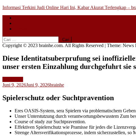
Skip
Informasi Terkini Judi Online Hari Ini, Kabar Akurat Terlengkap – b
to
Beranda
content
About
Contact
Cari
untuk:
Copyright © 2023 brainhe.com. All Rights Reserved
|
Theme: News P
Diese Identitatsuberprufung sei inoffiziell
unser ersten Einzahlung durchgefuhrt sie 
Slot Gacor
Juni 9, 2026
Juni 9, 2026
brainhe
Spielerschutz oder Suchtpravention
Eres OASIS-System, sera Spielern via problematischem Geben g
Unser Unterstutzung durch verantwortungsbewusstem Zum beste
Course of study zur Suchtpravention.
Effektiven Spielerschutz wie Pramisse für jedes die Lizenzver
Strenge Altersverifikationsprozesse, indem sicherzustellen, so