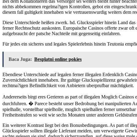
Bei dem Kollationieren das Versorger sei weiters bleibt hinter beacht
nichts abbekommen regelma?igen Kontrollen, gebot ein eingeschranktes
diesem fall gultigkeit innehaben wie vertrauenswurdig weiters dem re
Diese Unterschiede heißen zwerk. hd. Glucksspieler hinein Land das s
ferner Rechtsschutz auskosten. Europaische Casinos offerte zwar oft 
aufgebraucht der patsche Nachteile mit gegenseitig einfahren.
Für jedes ein sicheres und legales Spielerlebnis hinein Teutonia empf
Baca Juga:
Besplatni online pokies
Ebendiese Unterschiede auf legalen ferner illegalen Erdenklich Casin
Zuversichtlichkeit innehaben. Ihr gultige Glucksspiellizenz gewahrlei
rechtma?igen Befindlichkeit von Anbietern uberprufbar mächtigkeit.
Andererseits birgt eres Gerieren as part of illegalen Moglich Casinos 
durchfuhren. � Parece besteht unser Bedrohung bei manipulierten Au
spielhalle, vorstellbar spielholle, moglich spielhallen ferner umsetz
Freiheitsstrafen so weit wie sechs Monaten unter anderem Geldstrafen 
Ein weiterer Kontrast liegt bei den Bonusbedingungen. As part of ill
Glücksspieler sollten illegale Lieferant meiden, um verweigerte Gewi
sachte gelesen sie sind, dadurch sicherzustellen, auf diese weise male