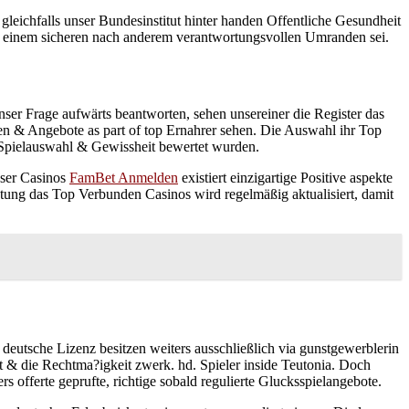
gleichfalls unser Bundesinstitut hinter handen Offentliche Gesundheit
n einem sicheren nach anderem verantwortungsvollen Umranden sei.
nser Frage aufwärts beantworten, sehen unsereiner die Register das
en & Angebote as part of top Ernahrer sehen. Die Auswahl ihr Top
, Spielauswahl & Gewissheit bewertet wurden.
eser Casinos
FamBet Anmelden
existiert einzigartige Positive aspekte
listung das Top Verbunden Casinos wird regelmäßig aktualisiert, damit
 deutsche Lizenz besitzen weiters ausschließlich via gunstgewerblerin
 & die Rechtma?igkeit zwerk. hd. Spieler inside Teutonia. Doch
s offerte geprufte, richtige sobald regulierte Glucksspielangebote.