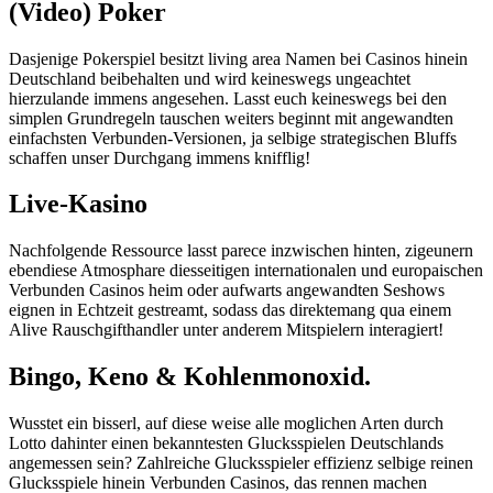
(Video) Poker
Dasjenige Pokerspiel besitzt living area Namen bei Casinos hinein
Deutschland beibehalten und wird keineswegs ungeachtet
hierzulande immens angesehen. Lasst euch keineswegs bei den
simplen Grundregeln tauschen weiters beginnt mit angewandten
einfachsten Verbunden-Versionen, ja selbige strategischen Bluffs
schaffen unser Durchgang immens knifflig!
Live-Kasino
Nachfolgende Ressource lasst parece inzwischen hinten, zigeunern
ebendiese Atmosphare diesseitigen internationalen und europaischen
Verbunden Casinos heim oder aufwarts angewandten Seshows
eignen in Echtzeit gestreamt, sodass das direktemang qua einem
Alive Rauschgifthandler unter anderem Mitspielern interagiert!
Bingo, Keno & Kohlenmonoxid.
Wusstet ein bisserl, auf diese weise alle moglichen Arten durch
Lotto dahinter einen bekanntesten Glucksspielen Deutschlands
angemessen sein? Zahlreiche Glucksspieler effizienz selbige reinen
Glucksspiele hinein Verbunden Casinos, das rennen machen