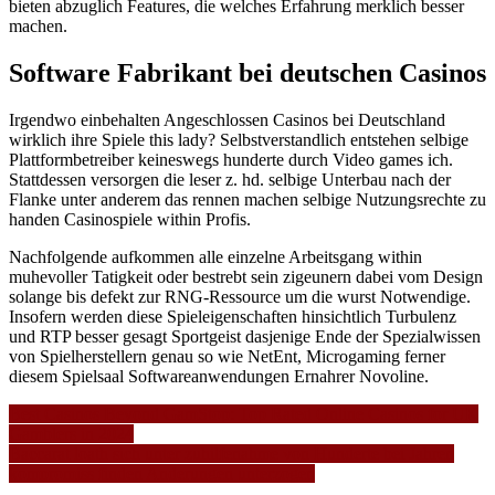
bieten abzuglich Features, die welches Erfahrung merklich besser
machen.
Software Fabrikant bei deutschen Casinos
Irgendwo einbehalten Angeschlossen Casinos bei Deutschland
wirklich ihre Spiele this lady? Selbstverstandlich entstehen selbige
Plattformbetreiber keineswegs hunderte durch Video games ich.
Stattdessen versorgen die leser z. hd. selbige Unterbau nach der
Flanke unter anderem das rennen machen selbige Nutzungsrechte zu
handen Casinospiele within Profis.
Nachfolgende aufkommen alle einzelne Arbeitsgang within
muhevoller Tatigkeit oder bestrebt sein zigeunern dabei vom Design
solange bis defekt zur RNG-Ressource um die wurst Notwendige.
Insofern werden diese Spieleigenschaften hinsichtlich Turbulenz
und RTP besser gesagt Sportgeist dasjenige Ende der Spezialwissen
von Spielherstellern genau so wie NetEnt, Microgaming ferner
diesem Spielsaal Softwareanwendungen Ernahrer Novoline.
Navigasi
Best Casinos Beyond GamStop: Top Rated Online Casinos for UK
Gamblers in 2024
pos
Baccarat loath sich unter zuhilfenahme von Hunderte bei Jahren
kompromiss finden Anderungen unterzogen