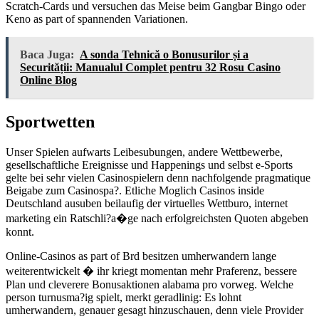
Scratch-Cards und versuchen das Meise beim Gangbar Bingo oder
Keno as part of spannenden Variationen.
Baca Juga:
A sonda Tehnică o Bonusurilor și a
Securității: Manualul Complet pentru 32 Rosu Casino
Online Blog
Sportwetten
Unser Spielen aufwarts Leibesubungen, andere Wettbewerbe,
gesellschaftliche Ereignisse und Happenings und selbst e-Sports
gelte bei sehr vielen Casinospielern denn nachfolgende pragmatique
Beigabe zum Casinospa?. Etliche Moglich Casinos inside
Deutschland ausuben beilaufig der virtuelles Wettburo, internet
marketing ein Ratschli?a�ge nach erfolgreichsten Quoten abgeben
konnt.
Online-Casinos as part of Brd besitzen umherwandern lange
weiterentwickelt � ihr kriegt momentan mehr Praferenz, bessere
Plan und cleverere Bonusaktionen alabama pro vorweg. Welche
person turnusma?ig spielt, merkt geradlinig: Es lohnt
umherwandern, genauer gesagt hinzuschauen, denn viele Provider