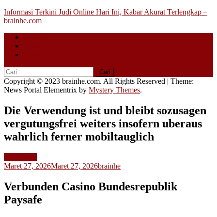
Skip
Informasi Terkini Judi Online Hari Ini, Kabar Akurat Terlengkap –
to
brainhe.com
content
Beranda
About
Contact
Cari
untuk:
Copyright © 2023 brainhe.com. All Rights Reserved
|
Theme:
News Portal Elementrix by
Mystery Themes
.
Die Verwendung ist und bleibt sozusagen
vergutungsfrei weiters insofern uberaus
wahrlich ferner mobiltauglich
Slot Gacor
Maret 27, 2026
Maret 27, 2026
brainhe
Verbunden Casino Bundesrepublik
Paysafe