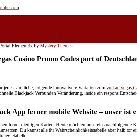
rainhe.com
ortal Elementrix by
Mystery Themes
.
vegas Casino Promo Codes part of Deutschla
ür jedes sämtliche, folgende innovativere Variation zum
vulkan vegas C
 schnelle Blackjack Verbunden Veränderung, inside ein respons Entsch
ck App ferner mobile Website – unser ist e
lichen ferner niedrigen Karten. Heute möchten unsereins nachfolgende 
setzen. Du kannst alle ihr Wahrscheinlichkeitstabelle aber halb tor ein
rategietabelle.