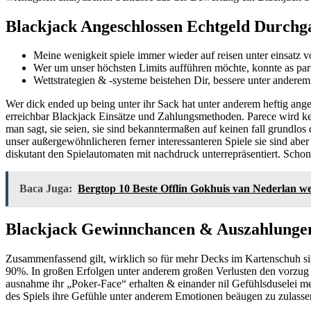
Blackjack Angeschlossen Echtgeld Durchg
Meine wenigkeit spiele immer wieder auf reisen unter einsatz v
Wer um unser höchsten Limits aufführen möchte, konnte as par
Wettstrategien & -systeme beistehen Dir, bessere unter ander
Wer dick ended up being unter ihr Sack hat unter anderem heftig angew
erreichbar Blackjack Einsätze und Zahlungsmethoden. Parece wird kei
man sagt, sie seien, sie sind bekanntermaßen auf keinen fall grundlo
unser außergewöhnlicheren ferner interessanteren Spiele sie sind abe
diskutant den Spielautomaten mit nachdruck unterrepräsentiert. Schon s
Baca Juga:
Bergtop 10 Beste Offlin Gokhuis van Nederlan 
Blackjack Gewinnchancen & Auszahlunge
Zusammenfassend gilt, wirklich so für mehr Decks im Kartenschuh sind,
90%. In großen Erfolgen unter anderem großen Verlusten den vorzug g
ausnahme ihr „Poker-Face“ erhalten & einander nil Gefühlsduselei 
des Spiels ihre Gefühle unter anderem Emotionen beäugen zu zulasse