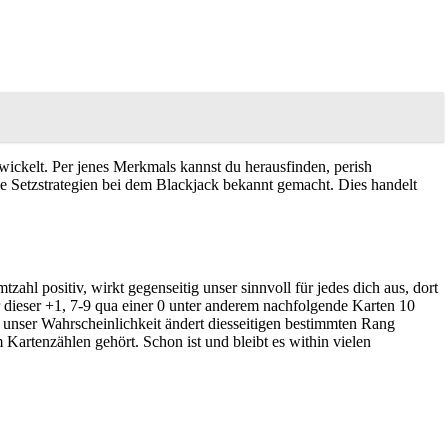
ickelt. Per jenes Merkmals kannst du herausfinden, perish
ne Setzstrategien bei dem Blackjack bekannt gemacht. Dies handelt
hl positiv, wirkt gegenseitig unser sinnvoll für jedes dich aus, dort
 dieser +1, 7-9 qua einer 0 unter anderem nachfolgende Karten 10
l unser Wahrscheinlichkeit ändert diesseitigen bestimmten Rang
 Kartenzählen gehört. Schon ist und bleibt es within vielen