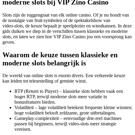
moderne slots bij VIP Zino Casino
Slots zijn de ruggengraat van elk online casino. Of je nu houdt van
de nostalgie van fruit‑symbolen of de spektakelshow van
video‑slots, de keuze bepaalt je speelplezier en winstkansen. In deze
gids duiken we diep in de verschillen tussen klassieke en moderne
slots, en laten we zien hoe VIP Zino Casino jou een voorsprong kan
geven.
Waarom de keuze tussen klassieke en
moderne slots belangrijk is
De wereld van online slots is enorm divers. Een verkeerde keuze
kan leiden tot teleurstelling of gemiste winst.
RTP (Return to Player) – klassieke slots hebben vaak een
hoger RTP, terwijl moderne slots meer variatie in
bonusfeatures bieden.
Volatiliteit – lage volatiliteit betekent frequente kleine winsten;
hoge volatiliteit belooft zeldzame, grote uitbetalingen.
Gameplay‑complexiteit – eenvoudige drie‑reel machines
passen bij beginners, terwijl video‑slots meer strategie
vereisen.