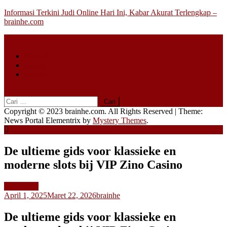
Skip
Informasi Terkini Judi Online Hari Ini, Kabar Akurat Terlengkap –
to
brainhe.com
content
Beranda
About
Contact
Cari
untuk:
Copyright © 2023 brainhe.com. All Rights Reserved
|
Theme:
News Portal Elementrix by
Mystery Themes
.
De ultieme gids voor klassieke en
moderne slots bij VIP Zino Casino
Slot Gacor
April 1, 2025
Maret 22, 2026
brainhe
De ultieme gids voor klassieke en