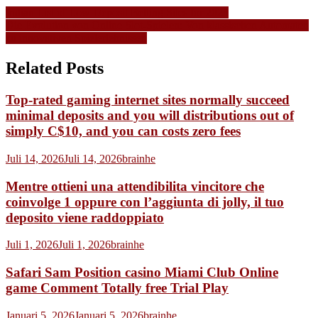
Navigasi
Indian List of Low Deposit Betting Sites for 2025
Die Evolution von Online Slot-Spielen: Von klassischen Automaten
pos
zu innovativen Spielerlebnissen
Related Posts
Top-rated gaming internet sites normally succeed
minimal deposits and you will distributions out of
simply C$10, and you can costs zero fees
Juli 14, 2026
Juli 14, 2026
brainhe
Mentre ottieni una attendibilita vincitore che
coinvolge 1 oppure con l’aggiunta di jolly, il tuo
deposito viene raddoppiato
Juli 1, 2026
Juli 1, 2026
brainhe
Safari Sam Position casino Miami Club Online
game Comment Totally free Trial Play
Januari 5, 2026
Januari 5, 2026
brainhe