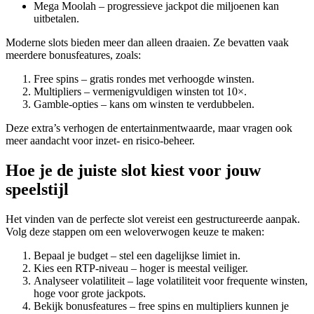
Mega Moolah – progressieve jackpot die miljoenen kan
uitbetalen.
Moderne slots bieden meer dan alleen draaien. Ze bevatten vaak
meerdere bonusfeatures, zoals:
Free spins – gratis rondes met verhoogde winsten.
Multipliers – vermenigvuldigen winsten tot 10×.
Gamble‑opties – kans om winsten te verdubbelen.
Deze extra’s verhogen de entertainmentwaarde, maar vragen ook
meer aandacht voor inzet‑ en risico‑beheer.
Hoe je de juiste slot kiest voor jouw
speelstijl
Het vinden van de perfecte slot vereist een gestructureerde aanpak.
Volg deze stappen om een weloverwogen keuze te maken:
Bepaal je budget – stel een dagelijkse limiet in.
Kies een RTP‑niveau – hoger is meestal veiliger.
Analyseer volatiliteit – lage volatiliteit voor frequente winsten,
hoge voor grote jackpots.
Bekijk bonusfeatures – free spins en multipliers kunnen je