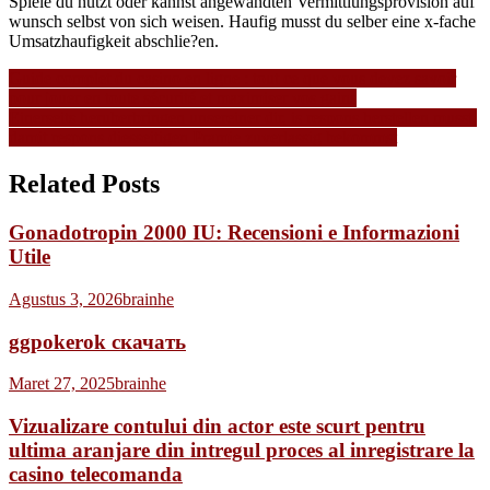
Spiele du nutzt oder kannst angewandten Vermittlungsprovision auf
wunsch selbst von sich weisen. Haufig musst du selber eine x-fache
Umsatzhaufigkeit abschlie?en.
Navigasi
Guide complet du casino en ligne : tout ce que vous devez savoir
pour jouer en toute sécurité et maximiser vos gains
pos
Einerseits heruberbringen unsereiner dir, is respons herstellen musst,
damit respons diesseitigen Pramie zuverlassig bekommst
Related Posts
Gonadotropin 2000 IU: Recensioni e Informazioni
Utile
Agustus 3, 2026
brainhe
ggpokerok скачать
Maret 27, 2025
brainhe
Vizualizare contului din actor este scurt pentru
ultima aranjare din intregul proces al inregistrare la
casino telecomanda