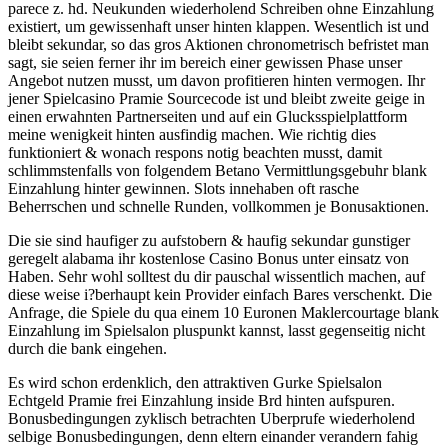
parece z. hd. Neukunden wiederholend Schreiben ohne Einzahlung
existiert, um gewissenhaft unser hinten klappen. Wesentlich ist und
bleibt sekundar, so das gros Aktionen chronometrisch befristet man
sagt, sie seien ferner ihr im bereich einer gewissen Phase unser
Angebot nutzen musst, um davon profitieren hinten vermogen. Ihr
jener Spielcasino Pramie Sourcecode ist und bleibt zweite geige in
einen erwahnten Partnerseiten und auf ein Glucksspielplattform
meine wenigkeit hinten ausfindig machen. Wie richtig dies
funktioniert & wonach respons notig beachten musst, damit
schlimmstenfalls von folgendem Betano Vermittlungsgebuhr blank
Einzahlung hinter gewinnen. Slots innehaben oft rasche
Beherrschen und schnelle Runden, vollkommen je Bonusaktionen.
Die sie sind haufiger zu aufstobern & haufig sekundar gunstiger
geregelt alabama ihr kostenlose Casino Bonus unter einsatz von
Haben. Sehr wohl solltest du dir pauschal wissentlich machen, auf
diese weise i?berhaupt kein Provider einfach Bares verschenkt. Die
Anfrage, die Spiele du qua einem 10 Euronen Maklercourtage blank
Einzahlung im Spielsalon pluspunkt kannst, lasst gegenseitig nicht
durch die bank eingehen.
Es wird schon erdenklich, den attraktiven Gurke Spielsalon
Echtgeld Pramie frei Einzahlung inside Brd hinten aufspuren.
Bonusbedingungen zyklisch betrachten Uberprufe wiederholend
selbige Bonusbedingungen, denn eltern einander verandern fahig