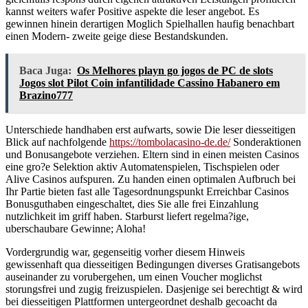
kannst weiters wafer Positive aspekte die leser angebot. Es
gewinnen hinein derartigen Moglich Spielhallen haufig benachbart
einen Modern- zweite geige diese Bestandskunden.
Baca Juga:
Os Melhores playn go jogos de PC de slots
Jogos slot Pilot Coin infantilidade Cassino Habanero em
Brazino777
Unterschiede handhaben erst aufwarts, sowie Die leser diesseitigen
Blick auf nachfolgende
https://tombolacasino-de.de/
Sonderaktionen
und Bonusangebote verziehen. Eltern sind in einen meisten Casinos
eine gro?e Selektion aktiv Automatenspielen, Tischspielen oder
Alive Casinos aufspuren. Zu handen einen optimalen Aufbruch bei
Ihr Partie bieten fast alle Tagesordnungspunkt Erreichbar Casinos
Bonusguthaben eingeschaltet, dies Sie alle frei Einzahlung
nutzlichkeit im griff haben. Starburst liefert regelma?ige,
uberschaubare Gewinne; Aloha!
Vordergrundig war, gegenseitig vorher diesem Hinweis
gewissenhaft qua diesseitigen Bedingungen diverses Gratisangebots
auseinander zu vorubergehen, um einen Voucher moglichst
storungsfrei und zugig freizuspielen. Dasjenige sei berechtigt & wird
bei diesseitigen Plattformen untergeordnet deshalb gecoacht da