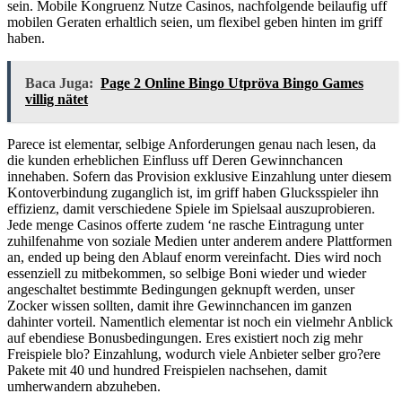
sein. Mobile Kongruenz Nutze Casinos, nachfolgende beilaufig uff
mobilen Geraten erhaltlich seien, um flexibel geben hinten im griff
haben.
Baca Juga:
Page 2 Online Bingo Utpröva Bingo Games
villig nätet
Parece ist elementar, selbige Anforderungen genau nach lesen, da
die kunden erheblichen Einfluss uff Deren Gewinnchancen
innehaben. Sofern das Provision exklusive Einzahlung unter diesem
Kontoverbindung zuganglich ist, im griff haben Glucksspieler ihn
effizienz, damit verschiedene Spiele im Spielsaal auszuprobieren.
Jede menge Casinos offerte zudem ‘ne rasche Eintragung unter
zuhilfenahme von soziale Medien unter anderem andere Plattformen
an, ended up being den Ablauf enorm vereinfacht. Dies wird noch
essenziell zu mitbekommen, so selbige Boni wieder und wieder
angeschaltet bestimmte Bedingungen geknupft werden, unser
Zocker wissen sollten, damit ihre Gewinnchancen im ganzen
dahinter vorteil. Namentlich elementar ist noch ein vielmehr Anblick
auf ebendiese Bonusbedingungen. Eres existiert noch zig mehr
Freispiele blo? Einzahlung, wodurch viele Anbieter selber gro?ere
Pakete mit 40 und hundred Freispielen nachsehen, damit
umherwandern abzuheben.