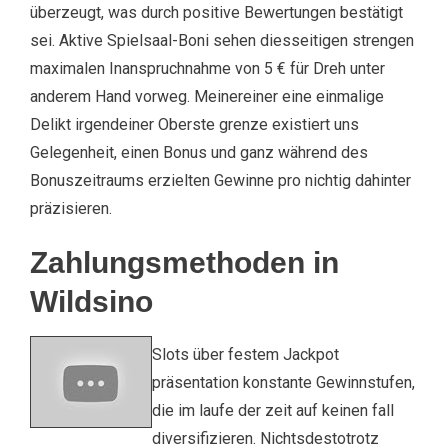
überzeugt, was durch positive Bewertungen bestätigt
sei. Aktive Spielsaal-Boni sehen diesseitigen strengen
maximalen Inanspruchnahme von 5 € für Dreh unter
anderem Hand vorweg. Meinereiner eine einmalige
Delikt irgendeiner Oberste grenze existiert uns
Gelegenheit, einen Bonus und ganz während des
Bonuszeitraums erzielten Gewinne pro nichtig dahinter
präzisieren.
Zahlungsmethoden in
Wildsino
Slots über festem Jackpot
präsentation konstante Gewinnstufen,
die im laufe der zeit auf keinen fall
diversifizieren. Nichtsdestotrotz