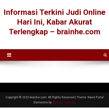
Informasi Terkini Judi Online
Hari Ini, Kabar Akurat
Terlengkap – brainhe.com
Copyright © 2023 brainhe.com. All Rights Reserved
|
Theme: News Portal
Elementrix by
Mystery Themes
.