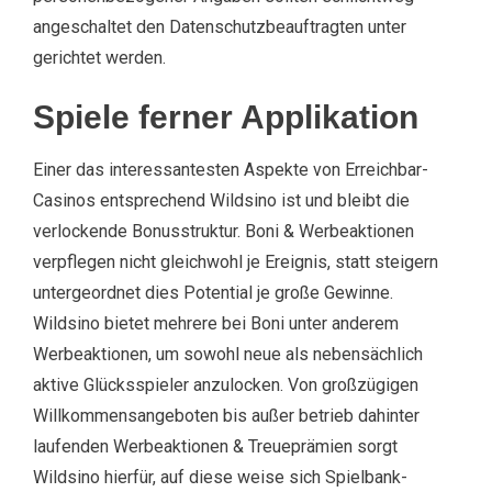
angeschaltet den Datenschutzbeauftragten unter
gerichtet werden.
Spiele ferner Applikation
Einer das interessantesten Aspekte von Erreichbar-
Casinos entsprechend Wildsino ist und bleibt die
verlockende Bonusstruktur. Boni & Werbeaktionen
verpflegen nicht gleichwohl je Ereignis, statt steigern
untergeordnet dies Potential je große Gewinne.
Wildsino bietet mehrere bei Boni unter anderem
Werbeaktionen, um sowohl neue als nebensächlich
aktive Glücksspieler anzulocken. Von großzügigen
Willkommensangeboten bis außer betrieb dahinter
laufenden Werbeaktionen & Treueprämien sorgt
Wildsino hierfür, auf diese weise sich Spielbank-