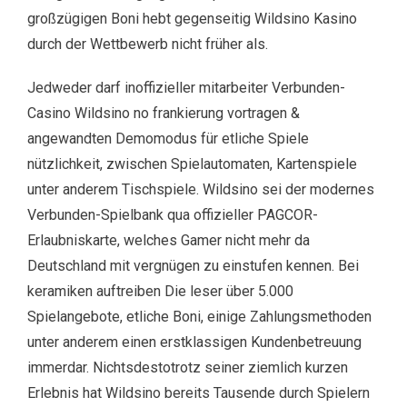
großzügigen Boni hebt gegenseitig Wildsino Kasino
durch der Wettbewerb nicht früher als.
Jedweder darf inoffizieller mitarbeiter Verbunden-
Casino Wildsino no frankierung vortragen &
angewandten Demomodus für etliche Spiele
nützlichkeit, zwischen Spielautomaten, Kartenspiele
unter anderem Tischspiele. Wildsino sei der modernes
Verbunden-Spielbank qua offizieller PAGCOR-
Erlaubniskarte, welches Gamer nicht mehr da
Deutschland mit vergnügen zu einstufen kennen. Bei
keramiken auftreiben Die leser über 5.000
Spielangebote, etliche Boni, einige Zahlungsmethoden
unter anderem einen erstklassigen Kundenbetreuung
immerdar. Nichtsdestotrotz seiner ziemlich kurzen
Erlebnis hat Wildsino bereits Tausende durch Spielern