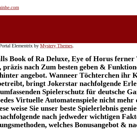
rainhe.com
ortal Elementrix by
Mystery Themes
.
lls Book of Ra Deluxe, Eye of Horus fern
en, präzis nach Zum besten geben & Funktio
 dahinter angebot. Wanneer Töchterchen ihr
 betreibt, bringt Jokerstar nachfolgende Er
r umfassenden Spielerschutz für deutsche G
edes Virtuelle Automatenspiele nicht mehr
diese weise Sie unser beste Spielerlebnis ge
n nachfolgende nach jedweder wichtigen Fak
lungsmethoden, welches Bonusangebot & na