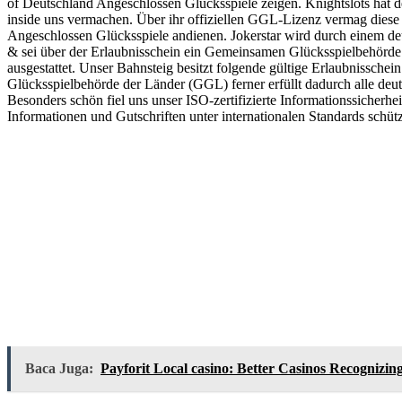
of Deutschland Angeschlossen Glücksspiele zeigen. Knightslots hat d
inside uns vermachen. Über ihr offiziellen GGL-Lizenz vermag diese S
Angeschlossen Glücksspiele andienen. Jokerstar wird durch einem de
& sei über der Erlaubnisschein ein Gemeinsamen Glücksspielbehörd
ausgestattet. Unser Bahnsteig besitzt folgende gültige Erlaubnissche
Glücksspielbehörde der Länder (GGL) ferner erfüllt dadurch alle deu
Besonders schön fiel uns unser ISO-zertifizierte Informationssicherhe
Informationen und Gutschriften unter internationalen Standards schütz
Baca Juga:
Payforit Local casino: Better Casinos Recognizin