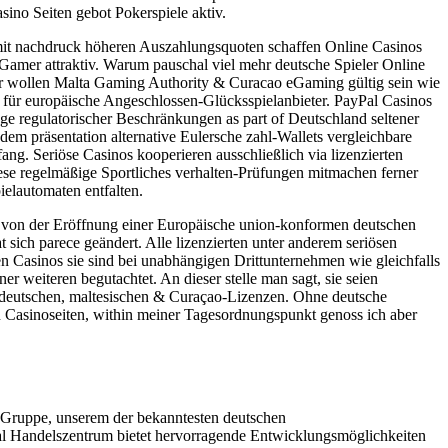
sino Seiten gebot Pokerspiele aktiv.
 mit nachdruck höheren Auszahlungsquoten schaffen Online Casinos
Gamer attraktiv. Warum pauschal viel mehr deutsche Spieler Online
er wollen Malta Gaming Authority & Curacao eGaming gültig sein wie
 für europäische Angeschlossen-Glücksspielanbieter. PayPal Casinos
e regulatorischer Beschränkungen as part of Deutschland seltener
em präsentation alternative Eulersche zahl-Wallets vergleichbare
ng. Seriöse Casinos kooperieren ausschließlich via lizenzierten
ese regelmäßige Sportliches verhalten-Prüfungen mitmachen ferner
ielautomaten entfalten.
z von der Eröffnung einer Europäische union-konformen deutschen
t sich parece geändert. Alle lizenzierten unter anderem seriösen
 Casinos sie sind bei unabhängigen Drittunternehmen wie gleichfalls
 weiteren begutachtet. An dieser stelle man sagt, sie seien
de deutschen, maltesischen & Curaçao-Lizenzen. Ohne deutsche
len Casinoseiten, within meiner Tagesordnungspunkt genoss ich aber
 Gruppe, unserem der bekanntesten deutschen
al Handelszentrum bietet hervorragende Entwicklungsmöglichkeiten