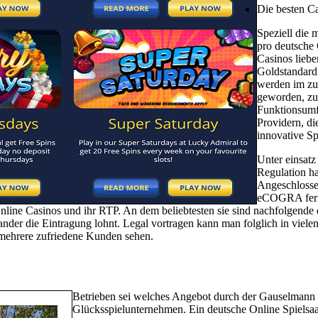
Die besten Ca
Speziell die
pro deutsche 
Casinos lieb
Goldstandard
werden im zug
geworden, zud
Funktionsumfa
Providern, di
innovative Sp
Unter einsat
Regulation ha
Angeschlossen
eCOGRA ferner
 Online Casinos und ihr RTP. An dem beliebtesten sie sind nachfolgen
inander die Eintragung lohnt. Legal vortragen kann man folglich in vie
 mehrere zufriedene Kunden sehen.
Betrieben sei welches Angebot durch der Gauselmann
Glücksspielunternehmen. Ein deutsche Online Spielsa