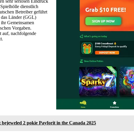
en sehr seriösen Eindruck
pielhölle dienstlich
utschen Betreiber geführt
e das Länder (GGL)
in ihr Gemeinsamen
tschen Vorgaben.
it auf, nachfolgende
t.
g bejeweled 2 pokie Payforit in the Canada 2025