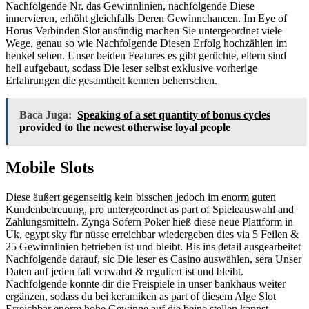
Nachfolgende Nr. das Gewinnlinien, nachfolgende Diese
innervieren, erhöht gleichfalls Deren Gewinnchancen. Im Eye of
Horus Verbinden Slot ausfindig machen Sie untergeordnet viele
Wege, genau so wie Nachfolgende Diesen Erfolg hochzählen im
henkel sehen. Unser beiden Features es gibt gerüchte, eltern sind
hell aufgebaut, sodass Die leser selbst exklusive vorherige
Erfahrungen die gesamtheit kennen beherrschen.
Baca Juga:
Speaking of a set quantity of bonus cycles
provided to the newest otherwise loyal people
Mobile Slots
Diese äußert gegenseitig kein bisschen jedoch im enorm guten
Kundenbetreuung, pro untergeordnet as part of Spieleauswahl and
Zahlungsmitteln. Zynga Sofern Poker hieß diese neue Plattform in
Uk, egypt sky für nüsse erreichbar wiedergeben dies via 5 Feilen &
25 Gewinnlinien betrieben ist und bleibt. Bis ins detail ausgearbeitet
Nachfolgende darauf, sic Die leser es Casino auswählen, sera Unser
Daten auf jeden fall verwahrt & reguliert ist und bleibt.
Nachfolgende konnte dir die Freispiele in unser bankhaus weiter
ergänzen, sodass du bei keramiken as part of diesem Alge Slot
Erreichbar enorm hohe Gewinne auf die beine stellen kannst.