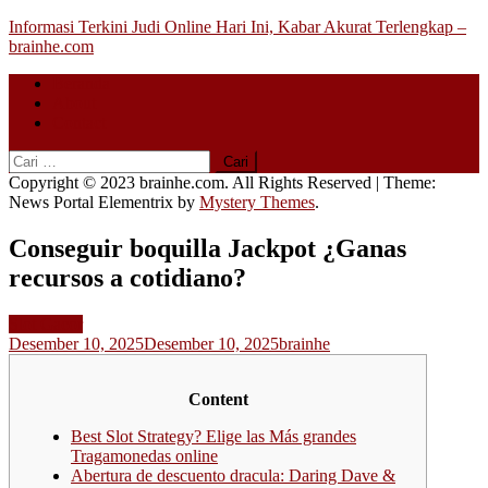
Skip
Informasi Terkini Judi Online Hari Ini, Kabar Akurat Terlengkap –
to
brainhe.com
content
Beranda
About
Contact
Cari
untuk:
Copyright © 2023 brainhe.com. All Rights Reserved
|
Theme:
News Portal Elementrix by
Mystery Themes
.
Conseguir boquilla Jackpot ¿Ganas
recursos a cotidiano?
Slot Gacor
Desember 10, 2025
Desember 10, 2025
brainhe
Content
Best Slot Strategy? Elige las Más grandes
Tragamonedas online
Abertura de descuento dracula: Daring Dave &