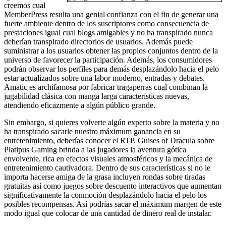
creemos cual
MemberPress resulta una genial confianza con el fin de generar una
fuerte ambiente dentro de los suscriptores como consecuencia de
prestaciones igual cual blogs amigables y no ha transpirado nunca
deberían transpirado directorios de usuarios. Además puede
suministrar a los usuarios obtener las propios conjuntos dentro de la
universo de favorecer la participación. Además, los consumidores
podrán observar los perfiles para demás desplazándolo hacia el pelo
estar actualizados sobre una labor moderno, entradas y debates.
Amatic es archifamosa por fabricar tragaperras cual combinan la
jugabilidad clásica con manga larga características nuevas,
atendiendo eficazmente a algún público grande.
Sin embargo, si quieres volverte algún experto sobre la materia y no
ha transpirado sacarle nuestro máximum ganancia en su
entretenimiento, deberías conocer el RTP. Guises of Dracula sobre
Platipus Gaming brinda a las jugadores la aventura gótica
envolvente, rica en efectos visuales atmosféricos y la mecánica de
entretenimiento cautivadora. Dentro de sus características si no le
importa hacerse amiga de la grasa incluyen rondas sobre tiradas
gratuitas así­ como juegos sobre descuento interactivos que aumentan
significativamente la conmoción desplazándolo hacia el pelo los
posibles recompensas. Así podrías sacar el máximum margen de este
modo­ igual que colocar de una cantidad de dinero real de instalar.