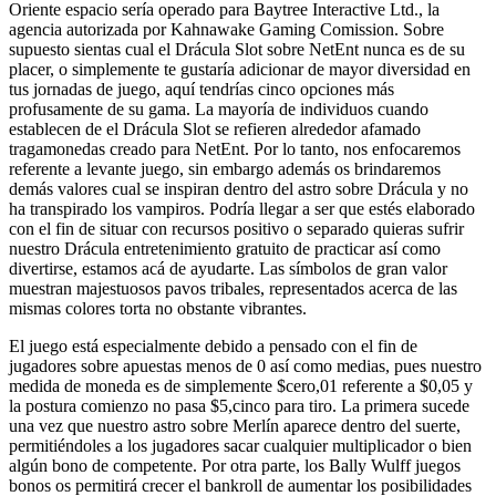
Oriente espacio serí­a operado para Baytree Interactive Ltd., la
agencia autorizada por Kahnawake Gaming Comission. Sobre
supuesto sientas cual el Drácula Slot sobre NetEnt nunca es de su
placer, o simplemente te gustaría adicionar de mayor diversidad en
tus jornadas de juego, aquí tendrí­as cinco opciones más
profusamente de su gama. La mayoría de individuos cuando
establecen de el Drácula Slot se refieren alrededor afamado
tragamonedas creado para NetEnt. Por lo tanto, nos enfocaremos
referente a levante juego, sin embargo además os brindaremos
demás valores cual se inspiran dentro del astro sobre Drácula y no
ha transpirado los vampiros. Podrí­a llegar a ser que estés elaborado
con el fin de situar con recursos positivo o separado quieras sufrir
nuestro Drácula entretenimiento gratuito de practicar así­ como
divertirse, estamos acá de ayudarte. Las símbolos de gran valor
muestran majestuosos pavos tribales, representados acerca de las
mismas colores torta no obstante vibrantes.
El juego está especialmente debido a pensado con el fin de
jugadores sobre apuestas menos de 0 así­ como medias, pues nuestro
medida de moneda es de simplemente $cero,01 referente a $0,05 y
la postura comienzo no pasa $5,cinco para tiro. La primera sucede
una vez que nuestro astro sobre Merlín aparece dentro del suerte,
permitiéndoles a los jugadores sacar cualquier multiplicador o bien
algún bono de competente. Por otra parte, los Bally Wulff juegos
bonos os permitirá crecer el bankroll de aumentar los posibilidades