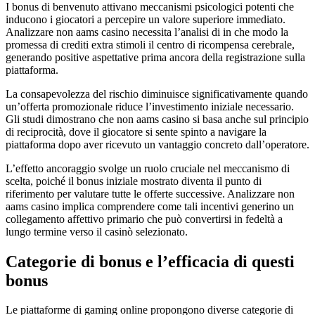
I bonus di benvenuto attivano meccanismi psicologici potenti che
inducono i giocatori a percepire un valore superiore immediato.
Analizzare non aams casino necessita l’analisi di in che modo la
promessa di crediti extra stimoli il centro di ricompensa cerebrale,
generando positive aspettative prima ancora della registrazione sulla
piattaforma.
La consapevolezza del rischio diminuisce significativamente quando
un’offerta promozionale riduce l’investimento iniziale necessario.
Gli studi dimostrano che non aams casino si basa anche sul principio
di reciprocità, dove il giocatore si sente spinto a navigare la
piattaforma dopo aver ricevuto un vantaggio concreto dall’operatore.
L’effetto ancoraggio svolge un ruolo cruciale nel meccanismo di
scelta, poiché il bonus iniziale mostrato diventa il punto di
riferimento per valutare tutte le offerte successive. Analizzare non
aams casino implica comprendere come tali incentivi generino un
collegamento affettivo primario che può convertirsi in fedeltà a
lungo termine verso il casinò selezionato.
Categorie di bonus e l’efficacia di questi
bonus
Le piattaforme di gaming online propongono diverse categorie di