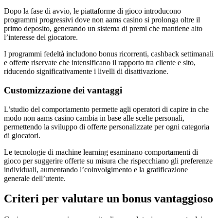
Dopo la fase di avvio, le piattaforme di gioco introducono
programmi progressivi dove non aams casino si prolonga oltre il
primo deposito, generando un sistema di premi che mantiene alto
l’interesse del giocatore.
I programmi fedeltà includono bonus ricorrenti, cashback settimanali
e offerte riservate che intensificano il rapporto tra cliente e sito,
riducendo significativamente i livelli di disattivazione.
Customizzazione dei vantaggi
L’studio del comportamento permette agli operatori di capire in che
modo non aams casino cambia in base alle scelte personali,
permettendo la sviluppo di offerte personalizzate per ogni categoria
di giocatori.
Le tecnologie di machine learning esaminano comportamenti di
gioco per suggerire offerte su misura che rispecchiano gli preferenze
individuali, aumentando l’coinvolgimento e la gratificazione
generale dell’utente.
Criteri per valutare un bonus vantaggioso