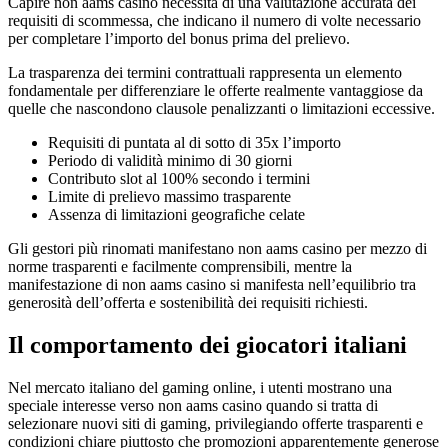
Capire non aams casino necessita di una valutazione accurata dei
requisiti di scommessa, che indicano il numero di volte necessario
per completare l’importo del bonus prima del prelievo.
La trasparenza dei termini contrattuali rappresenta un elemento
fondamentale per differenziare le offerte realmente vantaggiose da
quelle che nascondono clausole penalizzanti o limitazioni eccessive.
Requisiti di puntata al di sotto di 35x l’importo
Periodo di validità minimo di 30 giorni
Contributo slot al 100% secondo i termini
Limite di prelievo massimo trasparente
Assenza di limitazioni geografiche celate
Gli gestori più rinomati manifestano non aams casino per mezzo di
norme trasparenti e facilmente comprensibili, mentre la
manifestazione di non aams casino si manifesta nell’equilibrio tra
generosità dell’offerta e sostenibilità dei requisiti richiesti.
Il comportamento dei giocatori italiani
Nel mercato italiano del gaming online, i utenti mostrano una
speciale interesse verso non aams casino quando si tratta di
selezionare nuovi siti di gaming, privilegiando offerte trasparenti e
condizioni chiare piuttosto che promozioni apparentemente generose