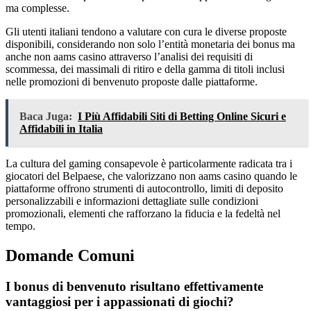
ma complesse.
Gli utenti italiani tendono a valutare con cura le diverse proposte
disponibili, considerando non solo l’entità monetaria dei bonus ma
anche non aams casino attraverso l’analisi dei requisiti di
scommessa, dei massimali di ritiro e della gamma di titoli inclusi
nelle promozioni di benvenuto proposte dalle piattaforme.
Baca Juga:
I Più Affidabili Siti di Betting Online Sicuri e
Affidabili in Italia
La cultura del gaming consapevole è particolarmente radicata tra i
giocatori del Belpaese, che valorizzano non aams casino quando le
piattaforme offrono strumenti di autocontrollo, limiti di deposito
personalizzabili e informazioni dettagliate sulle condizioni
promozionali, elementi che rafforzano la fiducia e la fedeltà nel
tempo.
Domande Comuni
I bonus di benvenuto risultano effettivamente
vantaggiosi per i appassionati di giochi?