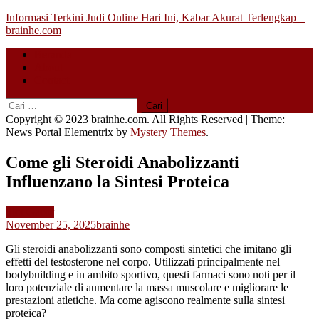
Skip
Informasi Terkini Judi Online Hari Ini, Kabar Akurat Terlengkap –
to
brainhe.com
content
Beranda
About
Contact
Cari
untuk:
Copyright © 2023 brainhe.com. All Rights Reserved
|
Theme:
News Portal Elementrix by
Mystery Themes
.
Come gli Steroidi Anabolizzanti
Influenzano la Sintesi Proteica
Slot Gacor
November 25, 2025
brainhe
Gli steroidi anabolizzanti sono composti sintetici che imitano gli
effetti del testosterone nel corpo. Utilizzati principalmente nel
bodybuilding e in ambito sportivo, questi farmaci sono noti per il
loro potenziale di aumentare la massa muscolare e migliorare le
prestazioni atletiche. Ma come agiscono realmente sulla sintesi
proteica?