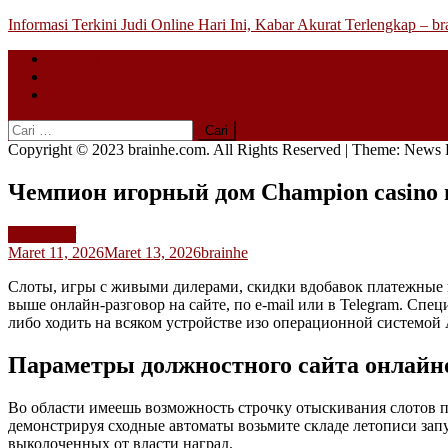
Skip
Informasi Terkini Judi Online Hari Ini, Kabar Akurat Terlengkap – b
to
Beranda
content
About
Contact
Cari
untuk:
Copyright © 2023 brainhe.com. All Rights Reserved
|
Theme: News P
Чемпион игорный дом Champion casino 
Slot Gacor
Maret 11, 2026
Maret 13, 2026
brainhe
Слоты, игры с живыми дилерами, скидки вдобавок платежные 
выше онлайн-разговор на сайте, по e-mail или в Telegram. Спе
либо ходить на всяком устройстве изо операционной системой 
Параметры должностного сайта онлай
Во области имеешь возможность строчку отыскивания слотов п
демонстрируя сходные автоматы возьмите складе летописи запу
выколоченных от власти наград.