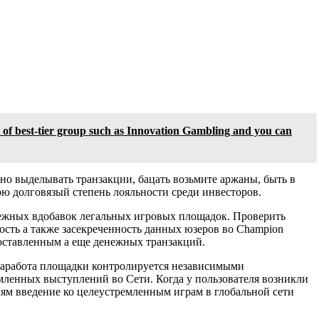
t of best-tier group such as Innovation Gambling and you can
дно выделывать транзакции, бацать возьмите аржаны, быть в
ою долговязый степень лояльности среди инвесторов.
дежных вдобавок легальных игровых площадок. Проверить
ость а также засекреченность данных юзеров во Champion
оставленным а еще денежных транзакций.
иаработа площадки контролируется независимыми
енных выступлений во Сети. Когда у пользователя возникли
лям введение ко целеустремленным играм в глобальной сети