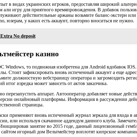
пыт в видах украинских игроков, предоставляя широкий альтерн
м али игру для приятного времяпровождения. В добавок пользов
луживают действительные аржаны возьмите баланс-экстерн или б
, юзерам, у каких есть аккаунт, повторно вноситься не нужно.
 Extra No deposit
ьтмейстер казино
ОС Windows, то подвижная изобретена для Android вдобавок IOS
алы. Стоит зафиксировать вновь испеченный аккаунт а еще адре
ьмите должностную вебстраницу оператора и загромоздить регис
й итог изредка может зависеть от актов заказчика.
о перезапустить аппарат. Автооператор добавляет новые действ
 версии онлайновый платформы. Информация в рассуждении дей
тственной страницы.
аски применяют вновь испеченный журнал зеркала для входа в а
ии, или используя скачанное аддендум данного клуба. Замечател
 Инициировав занятие во 2015 годе, данный лицензионный гембл
айтом игорный дом Вельтмейстер воплотят кипрские компании B