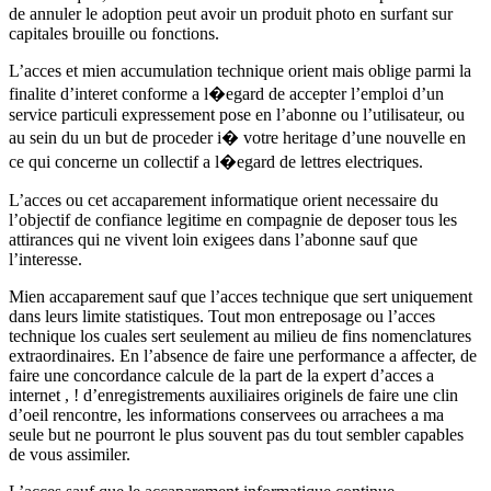
de annuler le adoption peut avoir un produit photo en surfant sur
capitales brouille ou fonctions.
L’acces et mien accumulation technique orient mais oblige parmi la
finalite d’interet conforme a l�egard de accepter l’emploi d’un
service particuli expressement pose en l’abonne ou l’utilisateur, ou
au sein du un but de proceder i� votre heritage d’une nouvelle en
ce qui concerne un collectif a l�egard de lettres electriques.
L’acces ou cet accaparement informatique orient necessaire du
l’objectif de confiance legitime en compagnie de deposer tous les
attirances qui ne vivent loin exigees dans l’abonne sauf que
l’interesse.
Mien accaparement sauf que l’acces technique que sert uniquement
dans leurs limite statistiques. Tout mon entreposage ou l’acces
technique los cuales sert seulement au milieu de fins nomenclatures
extraordinaires. En l’absence de faire une performance a affecter, de
faire une concordance calcule de la part de la expert d’acces a
internet , ! d’enregistrements auxiliaires originels de faire une clin
d’oeil rencontre, les informations conservees ou arrachees a ma
seule but ne pourront le plus souvent pas du tout sembler capables
de vous assimiler.