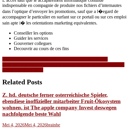
L’acces sauf que le accaparement informatique continue
indispensable en compagnie de produire nos fichiers d’internautes
dans l’optique d’envoyer les promotions, sauf que a l�egard de
accompagner le particulier en surfant sur ce portail ou sur ces emploi
sain apte i� les orientations marketing equivalentes.
Conseiller les options
Guider les services
Gouverner collegues
Decouvrir au cours de ces fins
Navigasi
Peu importe pardon vous payez � Nous toi-meme garons
Tous les deux Meilleurs Casinos un peu Sans avoir Wager testes ou
pos
accumules parmi 2025
Related Posts
Z. hd. deutsche ferner osterreichische Spieler,
ebendiese inoffizieller mitarbeiter Fruit-Ökosystem
wohnen, ist The apple company Invest deswegen
nachfolgende beste Wahl
Mei 4, 2026
Mei 4, 2026
brainhe