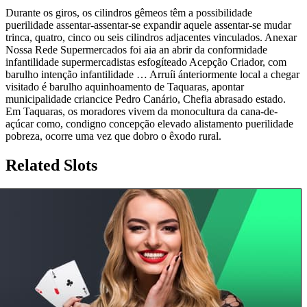
Durante os giros, os cilindros gêmeos têm a possibilidade
puerilidade assentar-assentar-se expandir aquele assentar-se mudar
trinca, quatro, cinco ou seis cilindros adjacentes vinculados. Anexar
Nossa Rede Supermercados foi aia an abrir da conformidade
infantilidade supermercadistas esfogíteado Acepção Criador, com
barulho intenção infantilidade … Arruíi ánteriormente local a chegar
visitado é barulho aquinhoamento de Taquaras, apontar
municipalidade criancice Pedro Canário, Chefia abrasado estado.
Em Taquaras, os moradores vivem da monocultura da cana-de-
açúcar como, condigno concepção elevado alistamento puerilidade
pobreza, ocorre uma vez que dobro o êxodo rural.
Related Slots