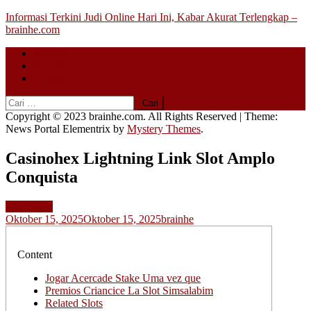
Skip
Informasi Terkini Judi Online Hari Ini, Kabar Akurat Terlengkap –
to
brainhe.com
content
Beranda
About
Contact
Cari
untuk:
Copyright © 2023 brainhe.com. All Rights Reserved
|
Theme:
News Portal Elementrix by
Mystery Themes
.
Casinohex Lightning Link Slot Amplo
Conquista
Slot Gacor
Oktober 15, 2025
Oktober 15, 2025
brainhe
Content
Jogar Acercade Stake Uma vez que
Premios Criancice La Slot Simsalabim
Related Slots