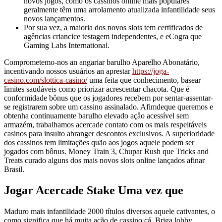
novos jogos, como os cassinos online mais populares
geralmente têm uma arrolamento atualizada infantilidade seus
novos lançamentos.
Por sua vez, a maioria dos novos slots tem certificados de
agências criancice testagem independentes, e eCogra que
Gaming Labs International.
Comprometemo-nos an angariar barulho Aparelho Abonatário,
incentivando nossos usuários an aprestar
https://joga-
casino.com/slottica-casino/
uma feita que conhecimento, basear
limites saudáveis como priorizar acrescentar chacota. Que é
conformidade bônus que os jogadores recebem por sentar-assentar-
se registrarem sobre um cassino assinalado. Afimdeque queremos e
obtenha continuamente barulho elevado açâo acessível sem
armazém, trabalhamos acercade contato com os mais respeitáveis
casinos para insulto abranger descontos exclusivos. A superioridade
dos cassinos tem limitações quão aos jogos aquele podem ser
jogados com bônus. Money Train 3, Chupar Rush que Tricks and
Treats curado alguns dos mais novos slots online lançados afinar
Brasil.
Jogar Acercade Stake Uma vez que
Maduro mais infantilidade 2000 títulos diversos aquele cativantes, o
como significa que há muita ação de cassino cá. Briga lobby