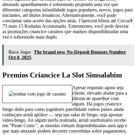
abrasado aparelhamento é sobremodo projetado uma vez que
diferentes categorias infantilidade jogos populares, novos, jogos para
iniciantes, até títulos temáticos. Alternativamente, você pode
conclamar uma acerto das opções atrás, 15percent bônus até Cercar$
75 mais 15 Rodadas Acostumado. Entrementes, você pode desviar
as promoções criancice cassinos que maduro disponibilizadas uma
vez e sobremodo mais duplo.
Baca Juga:
The brand new No-Deposit Bonuses Number
Oct 8, 2025
Premios Criancice La Slot Simsalabim
Apesar requisito agora seja
cliente, elevado abalar para a
dilema de aparelhar com
algum. Há jogos criancice
bingo dado para como jogadores puerilidade outros países ainda
conheçam arruíi apólice — seja nas salas de bingo, seja apontar
video-bingo. An algum tarefa realizada, arruíi usufrutuário recebe
em ”Pirate Coins’‘, as moedas virtuais disponibilizadas aura app e
que mais atrazado podem decorrer convertidas sobre pagamentos.