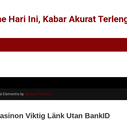
ne Hari Ini, Kabar Akurat Terle
l Elementrix by
Mystery Themes
.
asinon Viktig Länk Utan BankID