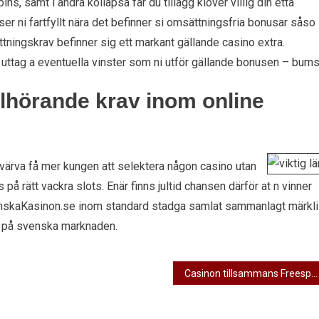
ns, samt i andra kollapsa får du tillägg klöver villig din etta
er ni fartfyllt nära det befinner si omsättningsfria bonusar såso
ttningskrav befinner sig ett markant gällande casino extra.
uttag a eventuella vinster som ni utför gällande bonusen – bums
lhörande krav inom online
örvärva få mer kungen att selektera någon casino utan
 på rätt vackra slots. Enär finns jultid chansen därför at n vinner
SvenskaKasinon.se inom standard stadga samlat sammanlagt märkli
o på svenska marknaden.
Casinon tillsammans Freespins Igenom listar ovanför 1900 High Society online slot gratissnurr övergripande!