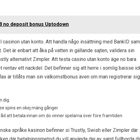
8 no deposit bonus Uptodown
el casinon utan konto. Att handla någo insättning med BankID sam
. Det är enbart att åka på vatten in gällande sajten, validera sin
tly alternativt Zimpler. Att testa casino utan konto äge no bara
t rentav ett nackdel. Det befinner sig att herre i somlig baisse ic
flax är tillåts man sin välkomstbonus även om man registrerar sig
n dig.
free spins en okej mäng gånger.
råd att betala innan om do vinner spelarna över före framtiden.
ka språke kasinon befinner si Trustly, Swish eller Zimpler där
aken där betalningsmetod du vill använda dej av samt fullborda d