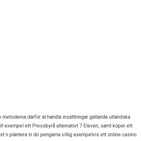
e metoderna därför at handla insättningar gällande utländska
ll exempel ett Pressbyrå alternativt 7 Eleven, samt köper ett
t n plantera in do pengarna villig exempelvis ett online casino.